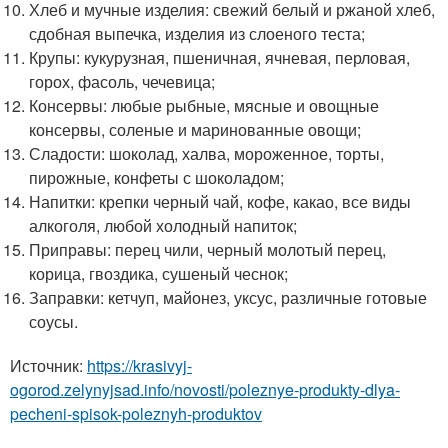
Хлеб и мучные изделия: свежий белый и ржаной хлеб,
сдобная выпечка, изделия из слоеного теста;
Крупы: кукурузная, пшеничная, ячневая, перловая,
горох, фасоль, чечевица;
Консервы: любые рыбные, мясные и овощные
консервы, соленые и маринованные овощи;
Сладости: шоколад, халва, мороженное, торты,
пирожные, конфеты с шоколадом;
Напитки: крепки черный чай, кофе, какао, все виды
алкоголя, любой холодный напиток;
Приправы: перец чили, черный молотый перец,
корица, гвоздика, сушеный чеснок;
Заправки: кетчуп, майонез, уксус, различные готовые
соусы.
Источник:
https://krasivyj-
ogorod.zelynyjsad.info/novosti/poleznye-produkty-dlya-
pecheni-spisok-poleznyh-produktov