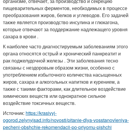
организме, отвечает, за производство и секрецию
пищеварительных ферментов, необходимых в процессе
преобразования жиров, белков и углеводов. Его задачей
также является производство инсулина и глюкагона,
которые отвечают за поддержание надлежащего уровня
сахара в крови .
К наиболее часто диагностируемым заболеваниям этого
органа относятся острый и хронический панкреатит и
рак поджелудочной железы . Эти заболевания тесно
связаны с нездоровым образом жизни, особенно с
употреблением избыточного количества насыщенных
жиров, сахара и алкогольных напитков и курением, а
также с такими факторами, как длительное воздействие
химических веществ или однократное сильное
воздействие токсичных веществ.
Источник:
https://krasivyj-
ogorod.zelynyjsad.info/novosti/pitanie-dlya-vosstanovleniya-
pecheni-obshchie-rekomendacii-po-priyomu-pishchi