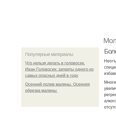
Мол
Бол
Популярные материалы
Неотъ
Что нельзя делать в головосек.
специ
Иван Головосек: запреты одного из
избав
самых опасных дней в году
Многи
Осенний полив малины. Осенняя
увели
обрезка малины
регре
алког
отсут