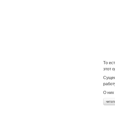
То ес
этот о
Сущес
работ
О них
читат