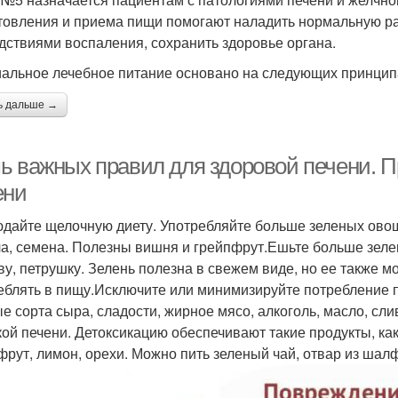
товления и приема пищи помогают наладить нормальную ра
дствиями воспаления, сохранить здоровье органа.
альное лечебное питание основано на следующих принцип
ь дальше →
ь важных правил для здоровой печени. П
ени
дайте щелочную диету. Употребляйте больше зеленых овоще
а, семена. Полезны вишня и грейпфрут.Ешьте больше зелени
ву, петрушку. Зелень полезна в свежем виде, но ее также м
еблять в пищу.Исключите или минимизируйте потребление пр
е сорта сыра, сладости, жирное мясо, алкоголь, масло, сл
кой печени. Детоксикацию обеспечивают такие продукты, как 
фрут, лимон, орехи. Можно пить зеленый чай, отвар из шал