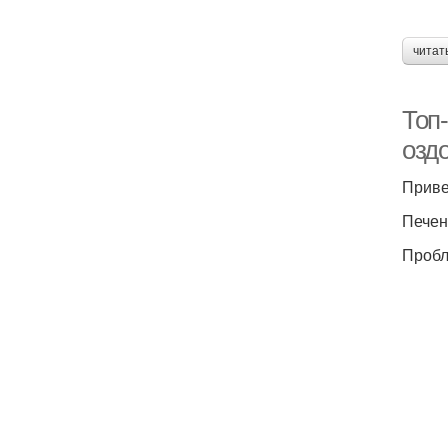
читат
Топ
озд
Приве
Печен
Пробл