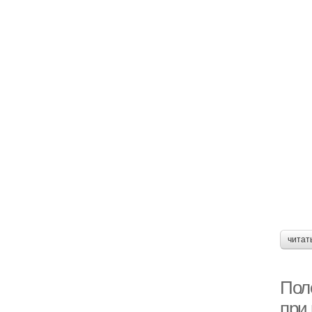
читат
Пол
при