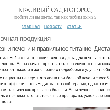
КРАСИВЫЙ САД И ОГОРОД
любите ли вы цветы, так как любим их мы?
главная
новости
статьи
очная продукция
езни печени и правильное питание. Диета
емлемой частью терапии является диета для печени, котор
алистом. Ее назначают при гепатитах различного происхожд
иться от тяжести в зоне правого подреберья и улучшить об
е пациенты не верят, что диета при больной печени спосо
чить эффективность медикаментозной терапии, однако в 50
ссия клинических признаков болезни. Если человек продолж
оль и принимать гепатотоксичные препараты, успех в лече
ствовать.