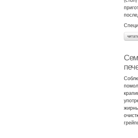
приго
после
Специ
читат
Сем
печ
Соблю
помол
крапи
употр
жирны
очист
грейп