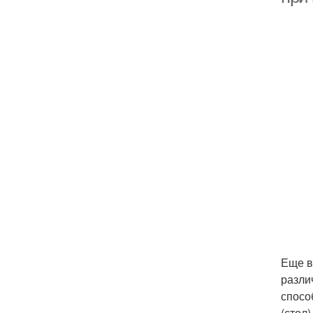
Еще в
разли
спосо
(стол