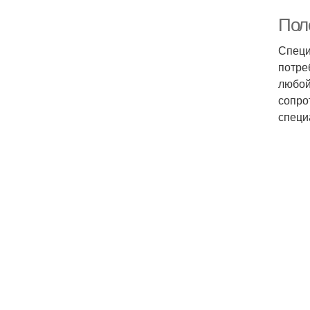
Пол
Специ
потре
любой
сопро
специ