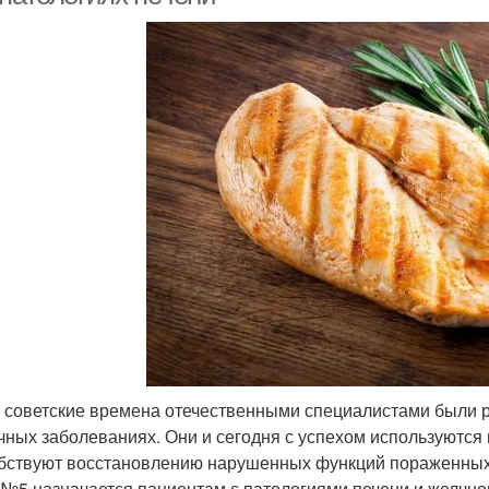
 советские времена отечественными специалистами были 
чных заболеваниях. Они и сегодня с успехом используются
бствуют восстановлению нарушенных функций пораженных 
) №5 назначается пациентам с патологиями печени и желчно