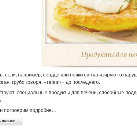
ть, если, например, сердце или почки сигнализируют о нар
рган, грубо говоря, «терпит» до последнего.
твуют специальные продукты для печени, способные подд
у.
 и погооврим подробне…
ь дальше →