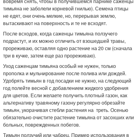
вовремя снять, чтобы в получившемся парнике саженцы
тимьяна не заболели корневой гнилью). Семена птицы
не едят, они очень мелкие, но, перерывая землю,
вытаскивают на поверхность и те не всходят.
После всходов, когда саженцы тимьяна ползучего
подрастут, и их можно отличить от взошедшей травы,
прореживаю, оставляя одно растение на 20 см (сначала
три в кучке, затем еще раз прореживаю).
Уход саженцам тимьяна особый не нужен, только
прополка и мульчирование после полива или дождей.
Удобрять тимьян в год посадки не нужно, на следующий
год полейте весной с добавлением жидкого удобрения
для цветов. Если желаете получить плотный газон, как
альтернативу травяному газону регулярно обрезайте
тимьян, укорачивая стебли растения на треть. Осенью
обязательно очистите растение тимьяна от засохших или
больных, поврежденных побегов.
Тимьян ползучий или чабрец. Пример использования в