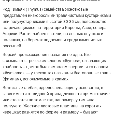
Род Тимьян (Thymus) семейства Яснотковые
представлен низкорослыми травянистыми кустарниками
или полукустарниками высотой 30-35 см, повсеместно
встречающимися на территории Европы, Азии, севера
Африки. Растет чабрец в степи, на лесных опушках и
полянках, на берегах водоемов и среди каменистых
россыпей.
Версий происхождения названия не одна. Его
связывают с греческим словом «thymos», означающим
храбрость – цветок был символом энергии, и со словом
«thymiama» — у греков так называли благовонные травы
(фимиам), используемые в храмах.
Ветвистые стебли, одревесневающие у основания, в
зависимости от видовой принадлежности прямостоячие
или стелются по земле как, например, у тимьяна
ползучего. Жесткие листовые пластины на коротких
черешках разнятся по форме и размеру – бывают