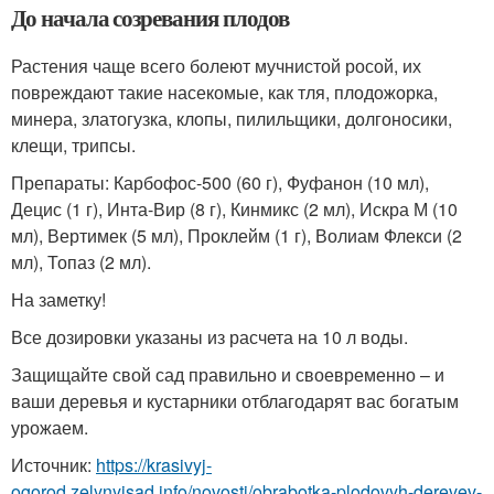
До начала созревания плодов
Растения чаще всего болеют мучнистой росой, их
повреждают такие насекомые, как тля, плодожорка,
минера, златогузка, клопы, пилильщики, долгоносики,
клещи, трипсы.
Препараты: Карбофос-500 (60 г), Фуфанон (10 мл),
Децис (1 г), Инта-Вир (8 г), Кинмикс (2 мл), Искра М (10
мл), Вертимек (5 мл), Проклейм (1 г), Волиам Флекси (2
мл), Топаз (2 мл).
На заметку!
Все дозировки указаны из расчета на 10 л воды.
Защищайте свой сад правильно и своевременно – и
ваши деревья и кустарники отблагодарят вас богатым
урожаем.
Источник:
https://krasivyj-
ogorod.zelynyjsad.info/novosti/obrabotka-plodovyh-derevev-