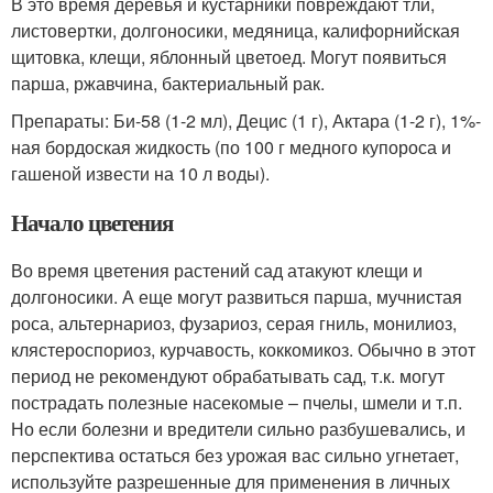
В это время деревья и кустарники повреждают тли,
листовертки, долгоносики, медяница, калифорнийская
щитовка, клещи, яблонный цветоед. Могут появиться
парша, ржавчина, бактериальный рак.
Препараты: Би-58 (1-2 мл), Децис (1 г), Актара (1-2 г), 1%-
ная бордоская жидкость (по 100 г медного купороса и
гашеной извести на 10 л воды).
Начало цветения
Во время цветения растений сад атакуют клещи и
долгоносики. А еще могут развиться парша, мучнистая
роса, альтернариоз, фузариоз, серая гниль, монилиоз,
клястероспориоз, курчавость, коккомикоз. Обычно в этот
период не рекомендуют обрабатывать сад, т.к. могут
пострадать полезные насекомые – пчелы, шмели и т.п.
Но если болезни и вредители сильно разбушевались, и
перспектива остаться без урожая вас сильно угнетает,
используйте разрешенные для применения в личных