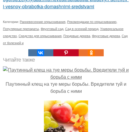
i-vesnoy-obrabotka-domashnimi-sredstvami
Категории:
Ранневесенние опрыскивания
,
Рекомендации по опрыскиванию
,
Популярные препараты
,
Фруктовый сад
,
Сад в осенний период
,
Универсальное
средство
,
Средство для опрыскивания
,
Плодовые дерева
,
Фруктовые дерева
,
Сад
от болезней и
Читайте также
Паутинный клещ на туе меры борьбы. Вредители туй и
борьба с ними