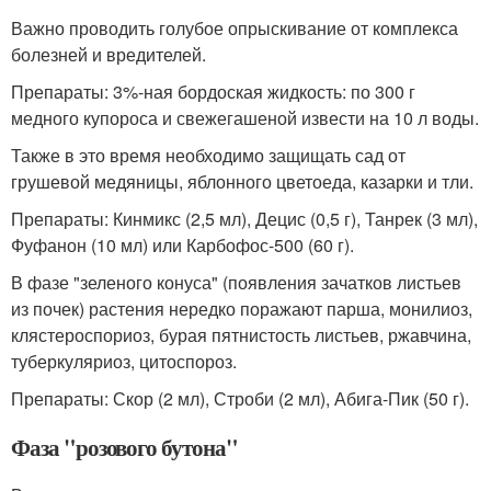
Важно проводить голубое опрыскивание от комплекса
болезней и вредителей.
Препараты: 3%-ная бордоская жидкость: по 300 г
медного купороса и свежегашеной извести на 10 л воды.
Также в это время необходимо защищать сад от
грушевой медяницы, яблонного цветоеда, казарки и тли.
Препараты: Кинмикс (2,5 мл), Децис (0,5 г), Танрек (3 мл),
Фуфанон (10 мл) или Карбофос-500 (60 г).
В фазе "зеленого конуса" (появления зачатков листьев
из почек) растения нередко поражают парша, монилиоз,
клястероспориоз, бурая пятнистость листьев, ржавчина,
туберкуляриоз, цитоспороз.
Препараты: Скор (2 мл), Строби (2 мл), Абига-Пик (50 г).
Фаза "розового бутона"