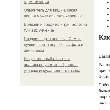
герметизации
Опылитель для вишни. Какая
вишня может опылять черешню
Болезни и вредители туи. Болезни
туи и их лечение
Как
Поздние сорта персика. Самые
лучшие сорта персиков с фото и
описанием
Dasiph
Искусственный газон, как
Расте
правильно уложить. Правила
припо
укладки искусственного газона
Восто
Побег
бываю
широк
волос