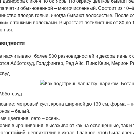
т дазифора с июня по октябрь. По окрасу цветков бывает бе
лапчатки обыкновенной – многочисленный. Состоит из 10–80
инство плодов голые, иногда бывают волосистые. После 
вки» с тонкими волосками. Вырастает пятилистник от 80 до 
ктная.
овидности
е насчитывают более 500 разновидностей и декоративных
ются Абботсвуд, Голдфингер, Ред Айс, Пинк Квин, Мерион Ре
свуд
Абботсвуд
сание: метровый куст, крона шириной до 130 см, форма – 
онов – белый.
мя цветения: лето – осень.
овия выращивания: высаживают как на освещенные, так и те
озостойкий, неприхотлив в уходе. Главное, чтоб была дре