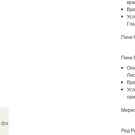
кра
Вре
Усл
Гла
Пинк 
Пинк 
Опи
Лис
Вре
Усл
при
Мерио
⇦
Ред Р