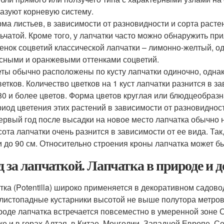
азуют корневую систему.
ма листьев, в зависимости от разновидности и сорта растен
ьчатой. Кроме того, у лапчатки часто можно обнаружить при
енок соцветий классической лапчатки – лимонно-желтый, о
сными и оранжевыми оттенками соцветий.
ты обычно расположены по кусту лапчатки одиночно, однак
ветков. Количество цветков на 1 куст лапчатки разнится в з
80 и более цветов. Форма цветов круглая или блюдцеобразн
иод цветения этих растений в зависимости от разновидности
ервый год после высадки на новое место лапчатка обычно н
ота лапчатки очень разнится в зависимости от ее вида. Та
и до 90 см. Относительно строения кроны лапчатка может бы
д за лапчаткой. Лапчатка в природе и 
тка (Potentilla) широко применяется в декоративном садово
 листопадные кустарники высотой не выше полутора метров
роде лапчатка встречается повсеместно в умеренной зоне 
ке и в горах Алтая, в Китае, Монголии, Западной Европе, 