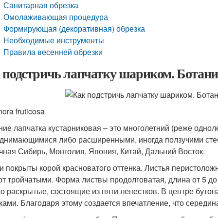
Санитарная обрезка
Омолаживающая процедура
Формирующая (декоративная) обрезка
Необходимые инструменты
Правила весенней обрезки
 подстричь лапчатку шариком. Ботани
ora fruticosa
ние лапчатка кустарниковая – это многолетний (реже однол
днимающимися либо расширенными, иногда ползучими стеб
чная Сибирь, Монголия, Япония, Китай, Дальний Восток.
и покрыты корой красноватого оттенка. Листья перистоложн
т тройчатыми. Форма листвы продолговатая, длина от 5 до 
о раскрытые, состоящие из пяти лепестков. В центре бутон
ками. Благодаря этому создается впечатление, что середин