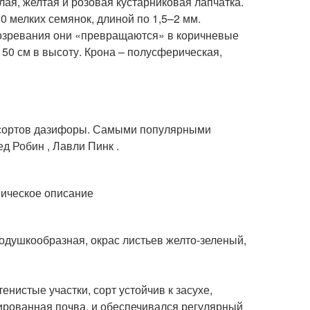
лая, желтая и розовая кустарниковая лапчатка.
 мелких семянок, длиной по 1,5–2 мм.
созревания они «превращаются» в коричневые
150 см в высоту. Крона – полусферическая,
 сортов дазифоры. Самыми популярными
д Робин , Лавли Пинк .
подушкообразная, окрас листьев желто-зеленый,
нистые участки, сорт устойчив к засухе,
нированная почва, и обеспечивался регулярный