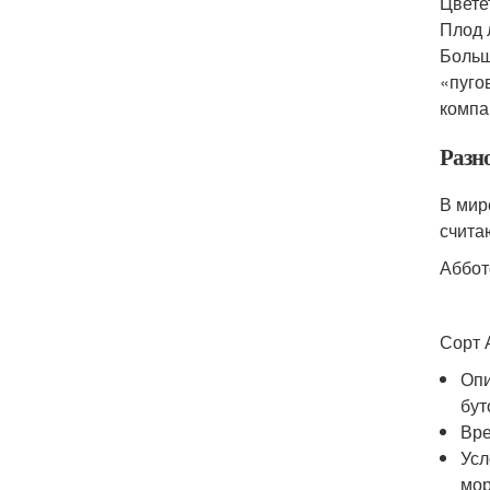
Цвете
Плод 
Больш
«пуго
компа
Разн
В мир
счита
Аббот
Сорт 
Опи
бут
Вре
Усл
мор