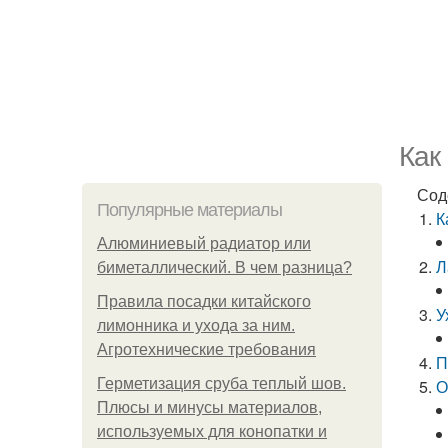
Как
Сод
Популярные материалы
К
Алюминиевый радиатор или
Л
биметаллический. В чем разница?
Правила посадки китайского
У
лимонника и ухода за ним.
Агротехнические требования
П
Герметизация сруба теплый шов.
О
Плюсы и минусы материалов,
используемых для конопатки и