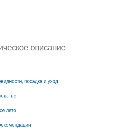
ническое описание
овидности, посадка и уход
водстве
се лето
 рекомендации