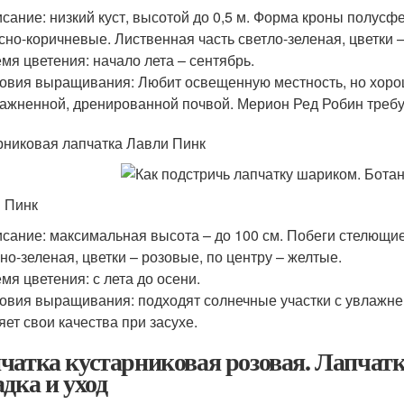
сание: низкий куст, высотой до 0,5 м. Форма кроны полусф
сно-коричневые. Лиственная часть светло-зеленая, цветки
мя цветения: начало лета – сентябрь.
овия выращивания: Любит освещенную местность, но хорошо
ажненной, дренированной почвой. Мерион Ред Робин требу
рниковая лапчатка Лавли Пинк
 Пинк
сание: максимальная высота – до 100 см. Побеги стелющие
но-зеленая, цветки – розовые, по центру – желтые.
мя цветения: с лета до осени.
овия выращивания: подходят солнечные участки с увлажнен
яет свои качества при засухе.
чатка кустарниковая розовая. Лапчатка
адка и уход