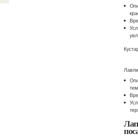
Опи
кра
Вре
Усл
увл
Куста
Лавли
Опи
тем
Вре
Усл
тер
Лап
пос