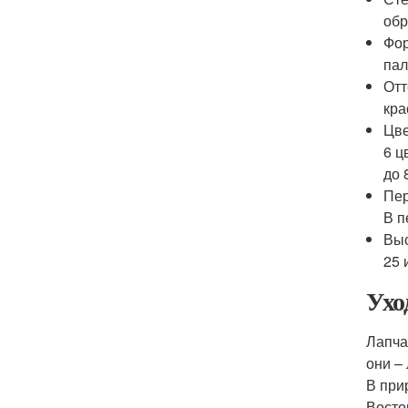
обр
Фор
пал
Отт
кра
Цве
6 ц
до 
Пер
В п
Выс
25 
Ухо
Лапча
они –
В при
Восто