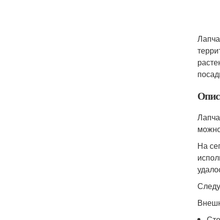
Лапча
терри
расте
посад
Опис
Лапча
можно
На се
испол
удало
Следу
Внешн
Сте