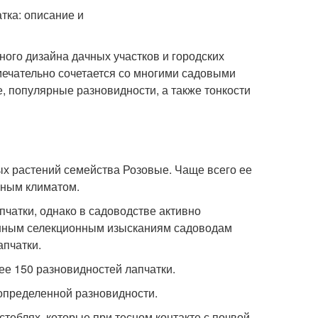
ого дизайна дачных участков и городских
мечательно сочетается со многими садовыми
ие, популярные разновидности, а также тонкости
ых растений семейства Розовые. Чаще всего ее
нным климатом.
чатки, однако в садоводстве активно
ленным селекционным изысканиям садоводам
апчатки.
нее 150 разновидностей лапчатки.
 определенной разновидности.
стеблях, которые при тесном контакте с почвой