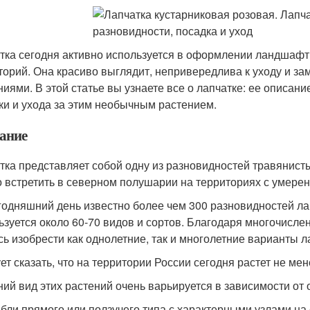
тка сегодня активно используется в оформлении ландшафтн
торий. Она красиво выглядит, непривередлива к уходу и за
ниями. В этой статье вы узнаете все о лапчатке: ее описан
ки и ухода за этим необычным растением.
ание
тка представляет собой одну из разновидностей травянист
 встретить в северном полушарии на территориях с умере
годняшний день известно более чем 300 разновидностей лап
ьзуется около 60-70 видов и сортов. Благодаря многочис
сь изобрести как однолетние, так и многолетние варианты л
ет сказать, что на территории России сегодня растет не ме
ий вид этих растений очень варьируется в зависимости от
бли прямого или ползучего типа с характерными узлами на 