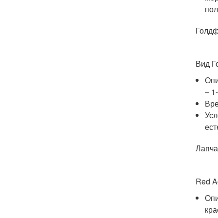
пол
Голдф
Вид Г
Опи
– 1
Вре
Усл
ест
Лапча
Red A
Опи
кра