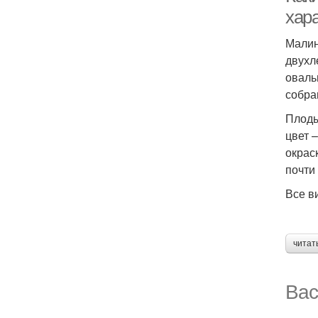
хара
Малин
двухл
оваль
собра
Плоды
цвет 
окрас
почти
Все в
читат
Вас