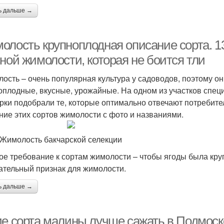
ь дальше →
олость крупноплодная описание сорта. 13
ной жимолости, которая не боится тли
ость – очень популярная культура у садоводов, поэтому он
оплодные, вкусные, урожайные. На одном из участков спец
рки подобрали те, которые оптимально отвечают потребите
ние этих сортов жимолости с фото и названиями.
 Жимолость бакчарской селекции
ое требование к сортам жимолости – чтобы ягоды была кру
ательный признак для жимолости.
ь дальше →
ие сорта малины лучше сажать в Подмоск