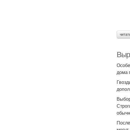
читат
Выр
Особе
дома 
Гвозд
допол
Выбор
Строг
обычн
После
могут