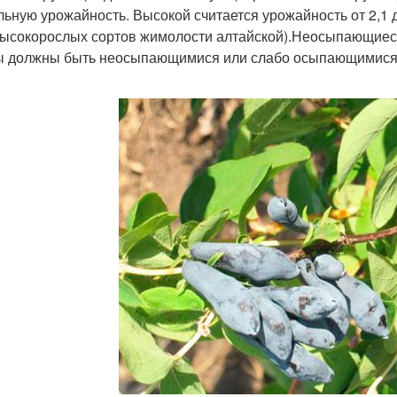
льную урожайность. Высокой считается урожайность от 2,1 до 
высокорослых сортов жимолости алтайской).Неосыпающиес
 должны быть неосыпающимися или слабо осыпающимися (