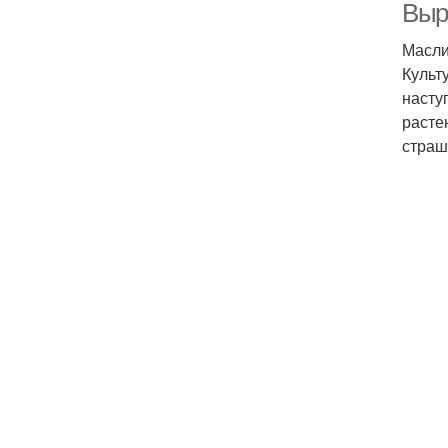
Выр
Масли
Культ
насту
расте
страш