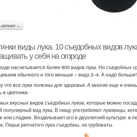
ь дальше →
тинки виды лука. 10 съедобных видов лук
ащивать у себя на огороде
роде насчитывается более 900 видов лука. Но съедобных ср
иваем обычного и того меньше – вида 3–4. А надо больше!
у что все луки полезны для здоровья. А многие еще и очень
ь в цветники.
мых вкусных видов съедобных луков, которые можно посадит
 популярный вид лука. В пищу употребляют луковицы, кото
е или сладкие. Возделывают его в двухлетней культуре: в 
ок. Перья репчатого лука съедобны, но грубоваты.