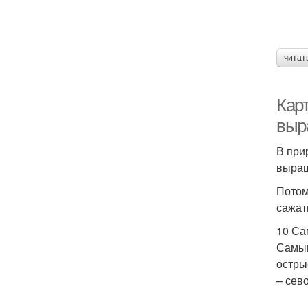
читат
Кар
выр
В при
выращ
Потом
сажат
10 Са
Самый
остры
– сев