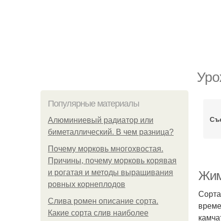
Уро
Популярные материалы
Съ
Алюминиевый радиатор или
биметаллический. В чем разница?
Почему морковь многохвостая.
Причины, почему морковь корявая
и рогатая и методы выращивания
Жим
ровных корнеплодов
Сорта
Слива ромен описание сорта.
време
Какие сорта слив наиболее
камча