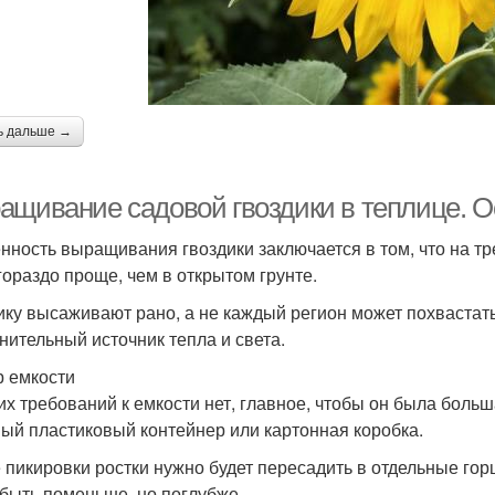
ь дальше →
ащивание садовой гвоздики в теплице. 
нность выращивания гвоздики заключается в том, что на тр
гораздо проще, чем в открытом грунте.
ику высаживают рано, а не каждый регион может похвастать
нительный источник тепла и света.
 емкости
их требований к емкости нет, главное, чтобы он была больш
ый пластиковый контейнер или картонная коробка.
 пикировки ростки нужно будет пересадить в отдельные гор
 быть поменьше, но поглубже.