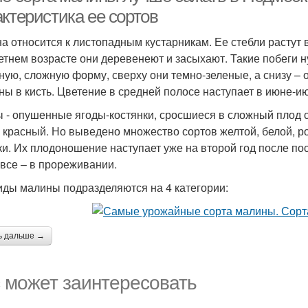
ктеристика ее сортов
а относится к листопадным кустарникам. Ее стебли растут в
етнем возрасте они деревенеют и засыхают. Такие побеги н
ную, сложную форму, сверху они темно-зеленые, а снизу –
ны в кисть. Цветение в средней полосе наступает в июне-и
 - опушенные ягоды-костянки, сросшиеся в сложный плод 
– красный. Но выведено множество сортов желтой, белой, р
ки. Их плодоношение наступает уже на второй год после по
 все – в прореживании.
иды малины подразделяются на 4 категории:
ь дальше →
 может заинтересовать