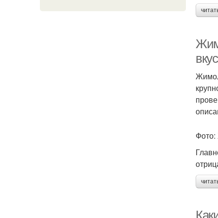
читат
Жим
вкус
Жимол
крупн
прове
описа
Фото:
Главн
отриц
читат
Как