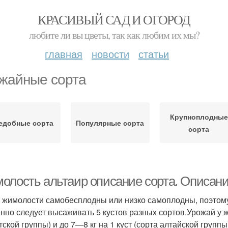
КРАСИВЫЙ САД И ОГОРОД
любите ли вы цветы, так как любим их мы?
главная
новости
статьи
жайные сорта
Крупноплодные
едобные сорта
Популярные сорта
сорта
олость альтаир описание сорта. Описан
 жимолости самобесплодны или низко самоплодны, поэтому
нно следует высаживать 5 кустов разных сортов.Уро­жай у 
тской группы) и до 7—8 кг на 1 куст (сорта алтайской гру