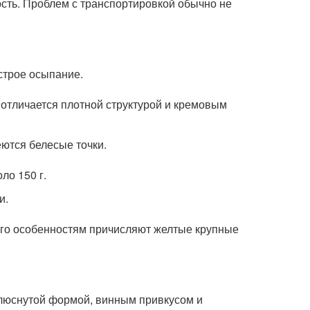
ость. Проблем с транспортировкой обычно не
строе осыпание.
 отличается плотной структурой и кремовым
ются белесые точки.
ло 150 г.
и.
его особенностям причисляют желтые крупные
люснутой формой, винным привкусом и