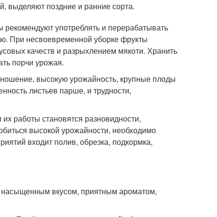
й, выделяют поздние и ранние сорта.
ды рекомендуют употреблять и перерабатывать
тью. При несвоевременной уборке фрукты
усовых качеств и разрыхлением мякоти. Хранить
ать порчи урожая.
оношение, высокую урожайность, крупные плоды
ность листьев парше, и трудности,
 их работы становятся разновидности,
добиться высокой урожайности, необходимо
иятий входит полив, обрезка, подкормка,
т насыщенным вкусом, приятным ароматом,