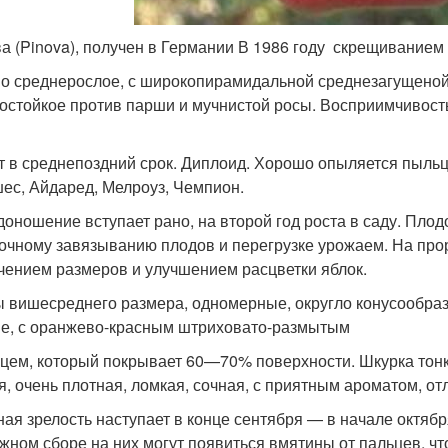
а (Pinova), получен в Германии В 1986 году скрещиванием
о среднерослое, с широкопирамидальной среднезагущеной 
остойкое против парши и мучнистой росы. Восприимчивость 
.
т в среднепоздний срок. Диплоид. Хорошо опыляется пыльцо
ес, Айдаред, Мелроуз, Чемпион.
доношение вступает рано, на второй год роста в саду. Пло
очному завязыванию плодов и перегрузке урожаем. На про
чением размеров и улучшением расцветки яблок.
 вишесреднего размера, одномерные, округло конусообразн
е, с оранжево-красным штриховато-размытым
цем, который покрывает 60—70% поверхности. Шкурка тонка
я, очень плотная, ломкая, сочная, с приятным ароматом, от
ая зрелость наступает в конце сентября — в начале октяб
жном сборе на них могут появиться вмятины от пальцев, чт