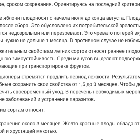
ве, сроком созревания. Ориентируясь на последний критери
е яблони плодоносят с начала июля до конца августа. Пло
 после сбора. Это обусловлено их потребительской зрелос
тся недозрелыми или перезревают. Это чревато потерей вк
ы нужно не дольше 1 месяца. В противном случае не избеж
ожительным свойствам летних сортов относят раннее плод
днюю зимоустойчивость. Среди минусов выделяют подвержен
кающие при транспортировке фруктов.
ционеры стремятся продлить период лежкости. Результатом
бные сохранить свои свойства от 1,5 до 3 месяцев. Чтобы 
ечить своевременный уход. В перечень необходимых меропр
ие заболеваний и устранение паразитов.
ним сортам относят:
хранения около 3 месяцев. Желто-красные плоды обладаю
ой и хрустящей мякотью.