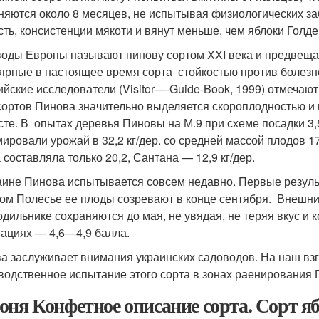
няются около 8 месяцев, не испытывая физиологических за
сть, консистенции мякоти и вянут меньше, чем яблоки Голд
оды Европы называют пинову сортом XXI века и предвещаю
ярные в настоящее время сорта стойкостью против болезн
ийские исследователи (Visitor—-Guide-Book, 1999) отмечаю
сортов Пинова значительно выделяется скороплодностью 
сте. В опытах деревья Пиновы на М.9 при схеме посадки 3,
ировали урожай в 32,2 кг/дер. со средней массой плодов 17
 составляла только 20,2, Сантана — 12,9 кг/дер.
аине Пинова испытывается совсем недавно. Первые резуль
ом Полесье ее плоды созревают в конце сентября. Внешним
одильнике сохраняются до мая, не увядая, не теряя вкус и
тациях — 4,6—4,9 балла.
а заслуживает внимания украинских садоводов. На наш взг
водственное испытание этого сорта в зонах раенирования 
оня Конфетное описание сорта. Сорт я