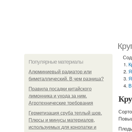
Кру
Сод
Популярные материалы
К
Я
Алюминиевый радиатор или
Я
биметаллический. В чем разница?
В
Правила посадки китайского
Кру
лимонника и ухода за ним.
Агротехнические требования
Сорто
Герметизация сруба теплый шов.
Повыш
Плюсы и минусы материалов,
используемых для конопатки и
Плоды