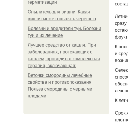
герметизации
соста
Опылитель для вишни. Какая
Летни
вишня может опылять черешню
сразу
Болезни и вредители туи. Болезни
остаю
туи и их лечение
фрукт
Лучшее средство от кашля. При
К пол
заболеваниях, протекающих с
и сре
кашлем, проводится комплексная
возни
терапия, включающая:
Селек
Веточки смородины лечебные
спосо
свойства и противопоказания.
обесп
Польза смородины с черными
лечен
плодами
К лет
Срок 
плотн