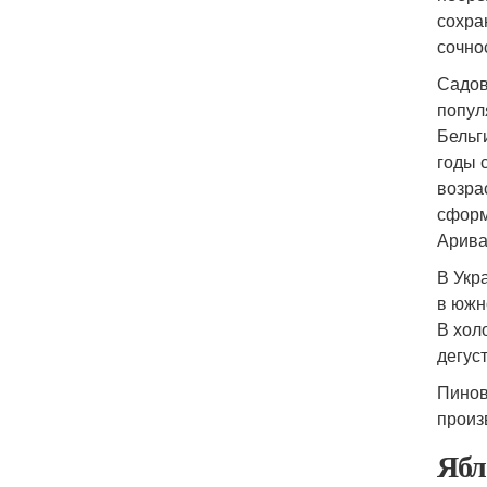
сохра
сочно
Садов
попул
Бельг
годы 
возра
сформ
Арива
В Укр
в южн
В хол
дегус
Пинов
произ
Ябл