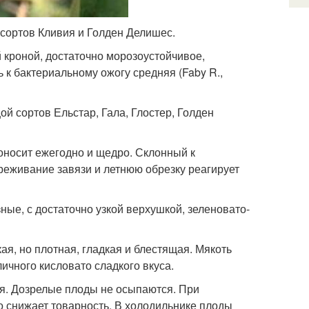
 сортов Кливия и Голден Делишес.
кроной, достаточно морозоустойчивое,
к бактериальному ожогу средняя (Faby R.,
й сортов Ельстар, Гала, Глостер, Голден
доносит ежегодно и щедро. Склонный к
реживание завязи и летнюю обрезку реагирует
ые, с достаточно узкой верхушкой, зеленовато-
я, но плотная, гладкая и блестящая. Мякоть
личного кисловато сладкого вкуса.
ря. Дозрелые плоды не осыпаются. При
о снижает товарность. В холодильнике плоды