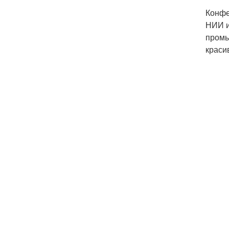
Конфе
НИИ и
промы
краси