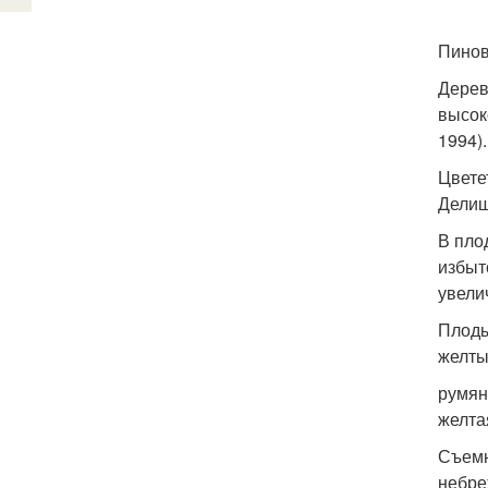
Пинов
Дерев
высок
1994)
Цвете
Делиш
В пло
избыт
увели
Плоды
желты
румян
желта
Съемн
небре