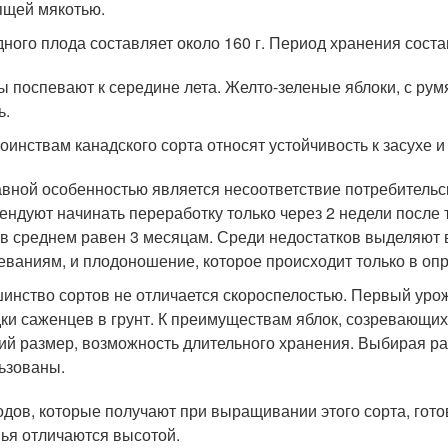
ящей мякотью.
дного плода составляет около 160 г. Период хранения соста
ы поспевают к середине лета. Желто-зеленые яблоки, с ру
ь.
тоинствам канадского сорта относят устойчивость к засухе и
авной особенностью является несоответствие потребительс
ендуют начинать переработку только через 2 недели после т
 в среднем равен 3 месяцам. Среди недостатков выделяют
еваниям, и плодоношение, которое происходит только в о
инство сортов не отличается скороспелостью. Первый урож
ки саженцев в грунт. К преимуществам яблок, созревающих 
ий размер, возможность длительного хранения. Выбирая раз
ьзованы.
одов, которые получают при выращивании этого сорта, гото
ья отличаются высотой.