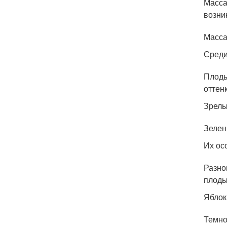
Масса
возни
Масса
Среди
Плоды
оттен
Зрелы
Зелен
Их ос
Разно
плоды
Яблок
Темно