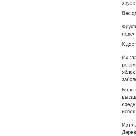
хруст
Вес о
Фрукт
недел
К дос
Их гл
реком
яблок
забол
Больш
высад
средн
испол
Из пл
Дерев