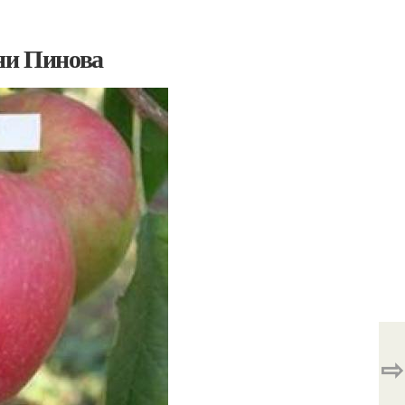
ни Пинова
⇨