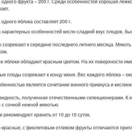
 одного фрукта – 200 г. Среди особенностей хорошая лежк
кает.
 одного яблока составляет 200 г.
 характерных особенностей кисло-сладкий вкус плодов, бы
 созревают к середине последнего летнего месяца. Мякоть
ком.
е яблоки обладают красным цветом. На их поверхности име
ые плоды созревают к концу июня. Вес каждого яблока – око
обенностью является сочетание винного привкуса и кислинк
видность, полученная отечественными селекционерами. К 
 с сочной нежной мякотью.
и рекомендуют хранить от 10 до 15 суток.
-красные, с фиолетовым отливом фрукты отличаются прип