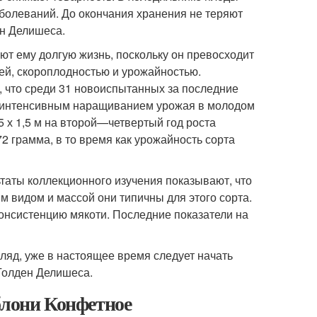
болеваний. До окончания хранения не теряют
ен Делишеса.
т ему долгую жизнь, поскольку он превосходит
ей, скороплодностью и урожайностью.
т, что среди 31 новоиспытанных за последние
и интенсивным наращиванием урожая в молодом
5 х 1,5 м на второй—четвертый год роста
2 грамма, в то время как урожайность сорта
таты коллекционного изучения показывают, что
 видом и массой они типичны для этого сорта.
 консистенцию мякоти. Последние показатели на
ляд, уже в настоящее время следует начать
Голден Делишеса.
блони Конфетное