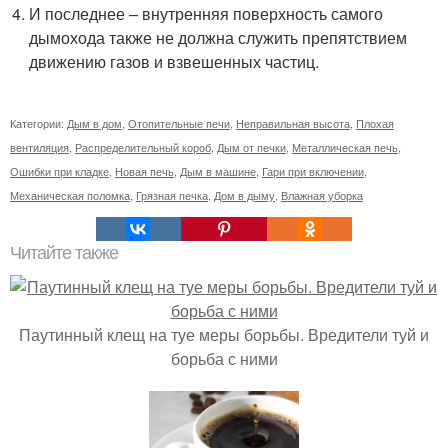
И последнее – внутренняя поверхность самого
дымохода также не должна служить препятствием
движению газов и взвешенных частиц.
Категории:
Дым в дом
,
Отопительные печи
,
Неправильная высота
,
Плохая
вентиляция
,
Распределительный короб
,
Дым от печки
,
Металлическая печь
,
Ошибки при кладке
,
Новая печь
,
Дым в машине
,
Гари при включении
,
Механическая поломка
,
Грязная печка
,
Дом в дыму
,
Влажная уборка
Читайте также
Паутинный клещ на туе меры борьбы. Вредители туй и
борьба с ними