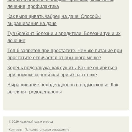
лечение, профилактика
Как выращивать чабрец на даче. Способы
выращивания на даче
Туя брабант болезни и вредители. Болезни туи и их
лечение
Топ-6 запретов при простатите. Чем же питание при
простатите отличается от обычного меню?
Корень подсолнуха, как сушить. Как не ошибиться
при покупке корней или при их заготовке
Выращивание рододендронов в подмосковье. Как
выглядят рододендроны
© 2026 Красивый сад и огород
Контакты
Пользовательское соглашение