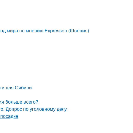
люд мира по мнению Expressen (Швеция)
ти для Сибири
ния больше всего?
о. Допрос по уголовному делу
 посадке