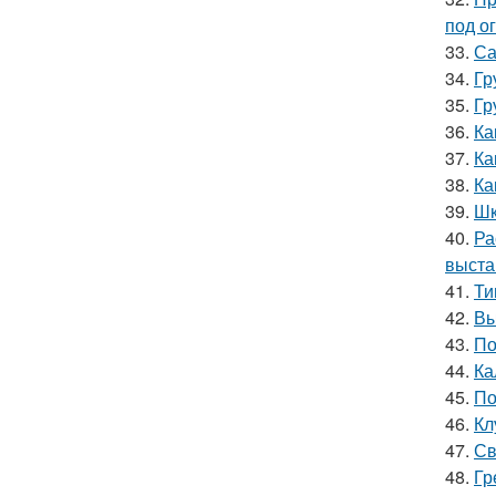
под о
33.
Са
34.
Гр
35.
Гр
36.
Ка
37.
Ка
38.
Ка
39.
Шк
40.
Ра
выста
41.
Ти
42.
Вы
43.
По
44.
Ка
45.
По
46.
Кл
47.
Св
48.
Гр