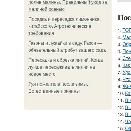
полив малины. Правильный уход за
малиной осенью
Пос
Посадка и пересадка лимонника
китайского. Агротехнические
1.
ТОП
требования
2.
Мал
Газоны и лужайки в саду. Газон —
3.
Обр
обязательный атрибут вашего сада
4.
Пож
5.
Сте
Пересадка и обрезка лилий. Когда
6.
Как
лучше пересаживать лилии на
7.
Удо
новое место
8.
Что
Туя пожелтела после зимы.
9.
Жим
Естественные причины
10.
Ка
11.
В 
12.
Вы
13.
Вы
14.
Ча
15.
Оп