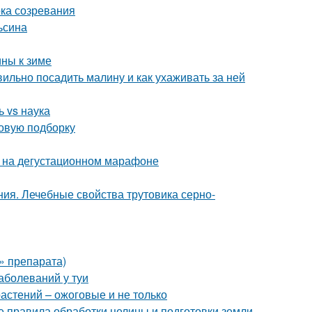
ока созревания
ьсина
ины к зиме
ильно посадить малину и как ухаживать за ней
 vs наука
новую подборку
к на дегустационном марафоне
ия. Лечебные свойства трутовика серно-
» препарата)
аболеваний у туи
астений – ожоговые и не только
 правила обработки целины и подготовки земли