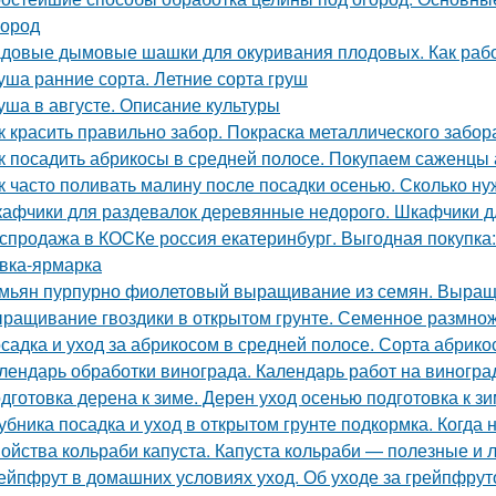
город
довые дымовые шашки для окуривания плодовых. Как раб
уша ранние сорта. Летние сорта груш
уша в августе. Описание культуры
к красить правильно забор. Покраска металлического забор
к посадить абрикосы в средней полосе. Покупаем саженцы
к часто поливать малину после посадки осенью. Сколько н
афчики для раздевалок деревянные недорого. Шкафчики д
спродажа в КОСКе россия екатеринбург. Выгодная покупка
вка-ярмарка
мьян пурпурно фиолетовый выращивание из семян. Выращ
ращивание гвоздики в открытом грунте. Семенное размно
садка и уход за абрикосом в средней полосе. Сорта абрик
лендарь обработки винограда. Календарь работ на виноград
дготовка дерена к зиме. Дерен уход осенью подготовка к з
убника посадка и уход в открытом грунте подкормка. Когда
ойства кольраби капуста. Капуста кольраби — полезные и 
ейпфрут в домашних условиях уход. Об уходе за грейпфрут