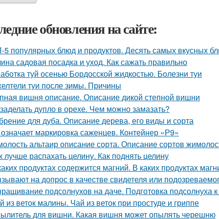
ледние обновления на сайте:
-5 популярных блюд и продуктов. Десять самых вкусных б
ина садовая посадка и уход. Как сажать правильно
аботка туй осенью Бордосской жидкостью. Болезни туи
елтели туи после зимы. Причины
пная вишня описание. Описание дикой степной вишни
 заделать дупло в орехе. Чем можно замазать?
брение для дуба. Описание дерева, его виды и сорта
 означает маркировка саженцев. Контейнер «Р9»
олость альтаир описание сорта. Описание сортов жимолос
к лучше распахать целину. Как поднять целину
каких продуктах содержится магний. В каких продуктах маг
зывают на допрос в качестве свидетеля или подозреваемог
ращивание подсолнухов на даче. Подготовка подсолнуха к
й из веток малины. Чай из веток при простуде и гриппе
ылитель для вишни. Какая вишня может опылять черешню