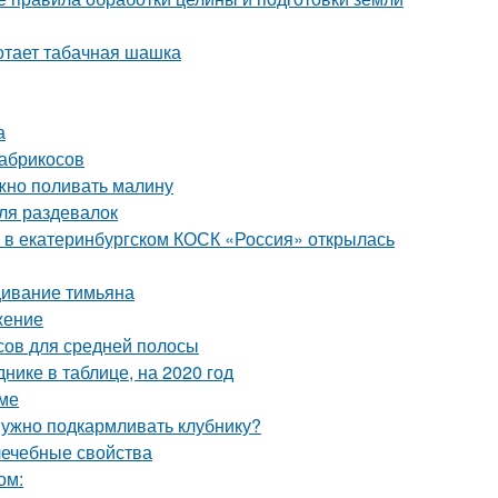
отает табачная шашка
а
 абрикосов
ужно поливать малину
ля раздевалок
: в екатеринбургском КОСК «Россия» открылась
ивание тимьяна
жение
осов для средней полосы
нике в таблице, на 2020 год
име
 нужно подкармливать клубнику?
лечебные свойства
ом: