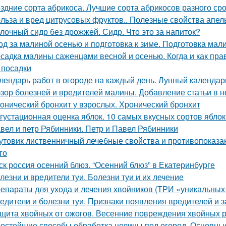
здние сорта абрикоса. Лучшие сорта абрикосов разного ср
льза и вред цитрусовых фруктов.. Полезные свойства апел
лочный сидр без дрожжей. Сидр. Что это за напиток?
од за малиной осенью и подготовка к зиме. Подготовка мал
садка малины саженцами весной и осенью. Когда и как прав
 посадки
лендарь работ в огороде на каждый день. Лунный календарь
зор болезней и вредителей малины. Добавление статьи в 
онический бронхит у взрослых. Хронический бронхит
густационная оценка яблок. 10 самых вкусных сортов ябло
вел и петр Рябинники. Петр и Павел Рябинники
утовик лиственничный лечебные свойства и противопоказан
го
ск россия осенний блюз. “Осенний блюз” в Екатеринбурге
лезни и вредители туи. Болезни туи и их лечение
епараты для ухода и лечения хвойников (ТРИ «уникальных
едители и болезни туи. Признаки появления вредителей и з
щита хвойных от ожогов. Весенние повреждения хвойных р
остейшие способы обработка целины под огород. Основные