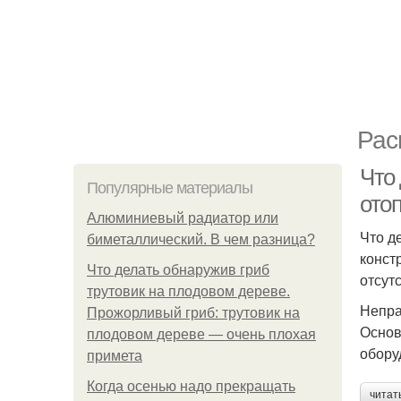
Рас
Что
Популярные материалы
ото
Алюминиевый радиатор или
Что д
биметаллический. В чем разница?
конст
Что делать обнаружив гриб
отсут
трутовик на плодовом дереве.
Непра
Прожорливый гриб: трутовик на
Основ
плодовом дереве — очень плохая
обору
примета
Когда осенью надо прекращать
читат