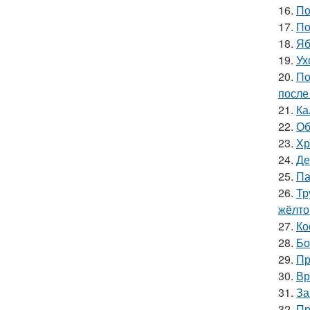
16.
По
17.
По
18.
Яб
19.
Ух
20.
По
после
21.
Ка
22.
Об
23.
Хр
24.
Де
25.
Па
26.
Тр
жёлто
27.
Ко
28.
Бо
29.
Пр
30.
Вр
31.
За
32.
Пр