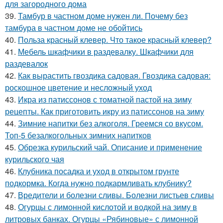
для загородного дома
39.
Тамбур в частном доме нужен ли. Почему без
тамбура в частном доме не обойтись
40.
Польза красный клевер. Что такое красный клевер?
41.
Мебель шкафчики в раздевалку. Шкафчики для
раздевалок
42.
Как вырастить гвоздика садовая. Гвоздика садовая:
роскошное цветение и несложный уход
43.
Икра из патиссонов с томатной пастой на зиму
рецепты. Как приготовить икру из патиссонов на зиму
44.
Зимние напитки без алкоголя. Греемся со вкусом.
Топ-5 безалкогольных зимних напитков
45.
Обрезка курильский чай. Описание и применение
курильского чая
46.
Клубника посадка и уход в открытом грунте
подкормка. Когда нужно подкармливать клубнику?
47.
Вредители и болезни сливы. Болезни листьев сливы
48.
Огурцы с лимонной кислотой и водкой на зиму в
литровых банках. Огурцы «Рябиновые» с лимонной