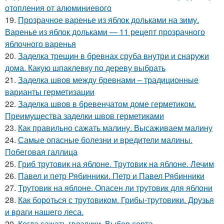
отопления от алюминиевого
19.
Прозрачное варенье из яблок дольками на зиму.
Варенье из яблок дольками — 11 рецепт прозрачного
яблочного варенья
20.
Заделка трещин в бревнах сруба внутри и снаружи
дома. Какую шпаклевку по дереву выбрать
21.
Заделка швов между бревнами – традиционные
варианты герметизации
22.
Заделка швов в бревенчатом доме герметиком.
Преимущества заделки швов герметиками
23.
Как правильно сажать малину. Высаживаем малину
24.
Самые опасные болезни и вредители малины.
Побеговая галлица
25.
Гриб трутовик на яблоне. Трутовик на яблоне. Лечим
26.
Павел и петр Рябинники. Петр и Павел Рябинники
27.
Трутовик на яблоне. Опасен ли трутовик для яблони
28.
Как бороться с трутовиком. Грибы-трутовики. Друзья
и враги нашего леса.
29.
Когда сажать гвоздики. Выбор сорта