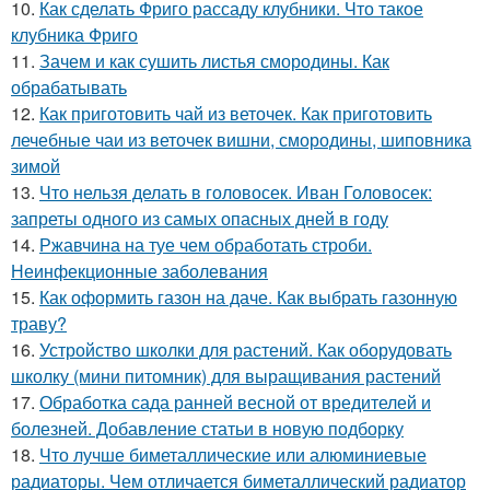
10.
Как сделать Фриго рассаду клубники. Что такое
клубника Фриго
11.
Зачем и как сушить листья смородины. Как
обрабатывать
12.
Как приготовить чай из веточек. Как приготовить
лечебные чаи из веточек вишни, смородины, шиповника
зимой
13.
Что нельзя делать в головосек. Иван Головосек:
запреты одного из самых опасных дней в году
14.
Ржавчина на туе чем обработать строби.
Неинфекционные заболевания
15.
Как оформить газон на даче. Как выбрать газонную
траву?
16.
Устройство школки для растений. Как оборудовать
школку (мини питомник) для выращивания растений
17.
Обработка сада ранней весной от вредителей и
болезней. Добавление статьи в новую подборку
18.
Что лучше биметаллические или алюминиевые
радиаторы. Чем отличается биметаллический радиатор