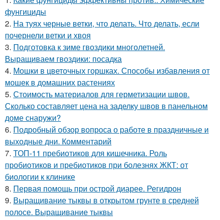
фунгициды
2.
На туях черные ветки, что делать. Что делать, если
почернели ветки и хвоя
3.
Подготовка к зиме гвоздики многолетней.
Выращиваем гвоздики: посадка
4.
Мошки в цветочных горшках. Способы избавления от
мошек в домашних растениях
5.
Стоимость материалов для герметизации швов.
Сколько составляет цена на заделку швов в панельном
доме снаружи?
6.
Подробный обзор вопроса о работе в праздничные и
выходные дни. Комментарий
7.
ТОП-11 пребиотиков для кишечника. Роль
пробиотиков и пребиотиков при болезнях ЖКТ: от
биологии к клинике
8.
Первая помощь при острой диарее. Регидрон
9.
Выращивание тыквы в открытом грунте в средней
полосе. Выращивание тыквы