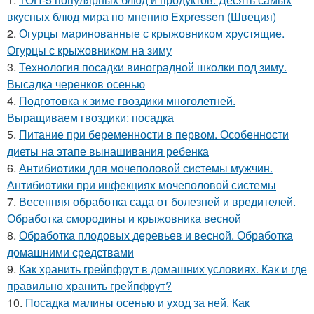
вкусных блюд мира по мнению Expressen (Швеция)
2.
Огурцы маринованные с крыжовником хрустящие.
Огурцы с крыжовником на зиму
3.
Технология посадки виноградной школки под зиму.
Высадка черенков осенью
4.
Подготовка к зиме гвоздики многолетней.
Выращиваем гвоздики: посадка
5.
Питание при беременности в первом. Особенности
диеты на этапе вынашивания ребенка
6.
Антибиотики для мочеполовой системы мужчин.
Антибиотики при инфекциях мочеполовой системы
7.
Весенняя обработка сада от болезней и вредителей.
Обработка смородины и крыжовника весной
8.
Обработка плодовых деревьев и весной. Обработка
домашними средствами
9.
Как хранить грейпфрут в домашних условиях. Как и где
правильно хранить грейпфрут?
10.
Посадка малины осенью и уход за ней. Как