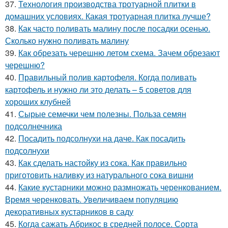
37.
Технология производства тротуарной плитки в
домашних условиях. Какая тротуарная плитка лучше?
38.
Как часто поливать малину после посадки осенью.
Сколько нужно поливать малину
39.
Как обрезать черешню летом схема. Зачем обрезают
черешню?
40.
Правильный полив картофеля. Когда поливать
картофель и нужно ли это делать – 5 советов для
хороших клубней
41.
Сырые семечки чем полезны. Польза семян
подсолнечника
42.
Посадить подсолнухи на даче. Как посадить
подсолнухи
43.
Как сделать настойку из сока. Как правильно
приготовить наливку из натурального сока вишни
44.
Какие кустарники можно размножать черенкованием.
Время черенковать. Увеличиваем популяцию
декоративных кустарников в саду
45.
Когда сажать Абрикос в средней полосе. Сорта