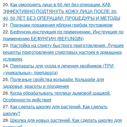
20.
Как омолодить лицо в 50 лет без операции. КАК
ЭФФЕКТИВНО ПОДТЯНУТЬ КОЖУ ЛИЦА ПОСЛЕ 30,
40, 50 ЛЕТ БЕЗ ОПЕРАЦИИ: ПРОЦЕДУРЫ И МЕТОДЫ
21.
Признаки поражения яблони грибом трутовиком
22.
Бефунгин инструкция по применению. Инструкция по
применению БЕФУНГИН (BEFUNGIN)
23.
Настойка на спирту быстрого приготовления. Лучшие
рецепты приготовления спиртовых настоек в домашних
условиях
24.
Препараты для ухода и лечения хвойников (ТРИ
«уникальных» препарата)
25.
Полезные свойства кольраби. Кольраби для
здоровья, красоты и похудения
26.
Когда обрабатывать теплицу дымовой шашкой.
Особенности действия
27.
Как сделать школку для растений. Как сделать
школку?
28.
Школка для новых растений. Как сделать школку для
растений