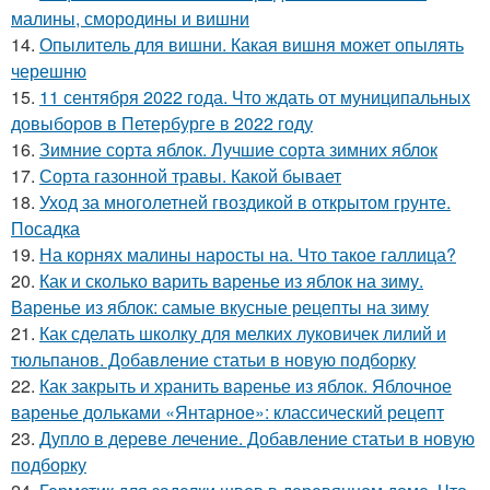
малины, смородины и вишни
14.
Опылитель для вишни. Какая вишня может опылять
черешню
15.
11 сентября 2022 года. Что ждать от муниципальных
довыборов в Петербурге в 2022 году
16.
Зимние сорта яблок. Лучшие сорта зимних яблок
17.
Сорта газонной травы. Какой бывает
18.
Уход за многолетней гвоздикой в открытом грунте.
Посадка
19.
На корнях малины наросты на. Что такое галлица?
20.
Как и сколько варить варенье из яблок на зиму.
Варенье из яблок: самые вкусные рецепты на зиму
21.
Как сделать школку для мелких луковичек лилий и
тюльпанов. Добавление статьи в новую подборку
22.
Как закрыть и хранить варенье из яблок. Яблочное
варенье дольками «Янтарное»: классический рецепт
23.
Дупло в дереве лечение. Добавление статьи в новую
подборку