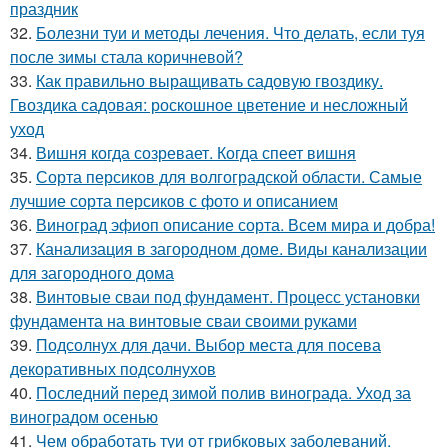
праздник
32.
Болезни туи и методы лечения. Что делать, если туя
после зимы стала коричневой?
33.
Как правильно выращивать садовую гвоздику.
Гвоздика садовая: роскошное цветение и несложный
уход
34.
Вишня когда созревает. Когда спеет вишня
35.
Сорта персиков для волгоградской области. Самые
лучшие сорта персиков с фото и описанием
36.
Виноград эфиоп описание сорта. Всем мира и добра!
37.
Канализация в загородном доме. Виды канализации
для загородного дома
38.
Винтовые сваи под фундамент. Процесс установки
фундамента на винтовые сваи своими руками
39.
Подсолнух для дачи. Выбор места для посева
декоративных подсолнухов
40.
Последний перед зимой полив винограда. Уход за
виноградом осенью
41.
Чем обработать туи от грибковых заболеваний.