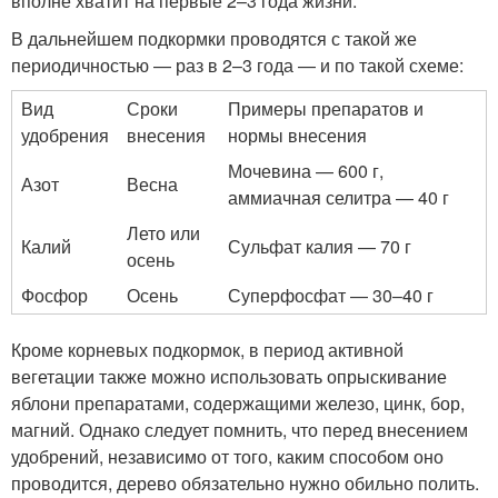
вполне хватит на первые 2–3 года жизни.
В дальнейшем подкормки проводятся с такой же
периодичностью — раз в 2–3 года — и по такой схеме:
Вид
Сроки
Примеры препаратов и
удобрения
внесения
нормы внесения
Мочевина — 600 г,
Азот
Весна
аммиачная селитра — 40 г
Лето или
Калий
Сульфат калия — 70 г
осень
Фосфор
Осень
Суперфосфат — 30–40 г
Кроме корневых подкормок, в период активной
вегетации также можно использовать опрыскивание
яблони препаратами, содержащими железо, цинк, бор,
магний. Однако следует помнить, что перед внесением
удобрений, независимо от того, каким способом оно
проводится, дерево обязательно нужно обильно полить.