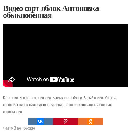
Видео сорт яблок Антоновка
обыкновенная
Категории:
Конфетное описание
,
Карликовые яблони
,
Белый налив
,
Уход за
яблоней
,
Полное руководство
,
Руководство по выращиванию
,
Основная
информация
Читайте также