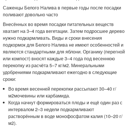
Саженцы Белого Налива в первые годы после посадки
поливают довольно часто
Внесённых во время посадки питательных веществ
хватает на 3–4 года вегетации. Затем подросшее дерево
нужно подкармливать. Виды и сроки внесения
подкормок для Белого Налива не имеют особенностей и
являются стандартными для яблони. Органику (перегной
или компост) вносят каждые 3–4 года под весеннюю
перекопку из расчёта 5–7 кг/м
2
. Минеральными
удобрениями подкармливают ежегодно в следующие
сроки:
Во время весенней перекопки рассыпают 30–40 г/
м
2
мочевины или карбамида.
Когда начнут формироваться плоды и ещё один раз с
интервалом 2–3 недели подкармливают
растворённым в воде монофосфатом калия (10–20 г/
м
2
).