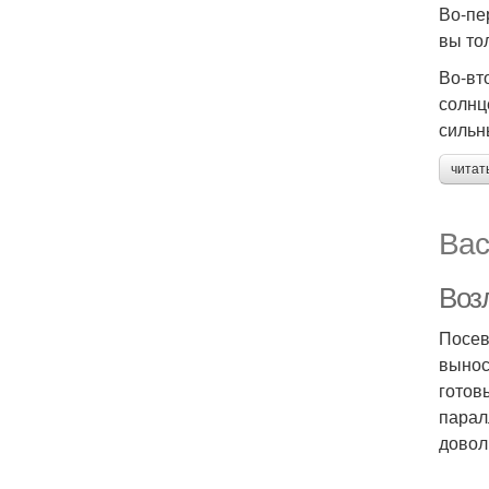
Во-пе
вы то
Во-вт
солнц
сильн
читат
Вас
Воз
Посев
вынос
готов
парал
довол