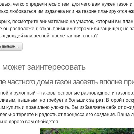
рвых, четко определитесь с тем, для чего вам нужен газон и 
лько любоваться им издалека или на газоне планируются е
орых, посмотрите внимательно на участок, который вы плани
е он расположен; открыт зимним ветрам или защищен; не за
ых дождей или весной, после таяния снега?
ь дальше →
 может заинтересовать
ле частного дома газон засеять вполне п
ной и рулонный – таковы основные разновидности газонов
ливым, пышным, но требует и больших затрат. Второй поскр
ым купить и правильно уложить. Вы избавляете себя от ожид
лельно теряете и радость от процесса его создания. Ваша л
ьно дорого вам обойдется.