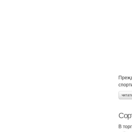
Прежд
спорт
читат
Сор
В тор