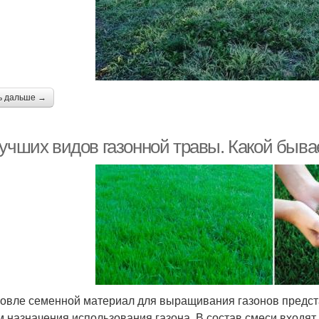
ь дальше →
лучших видов газонной травы. Какой быва
говле семенной материал для выращивания газонов предста
м назначения использования газона. В состав смеси входя