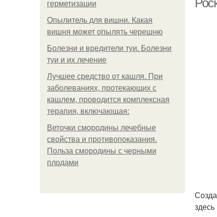
Рос
герметизации
Опылитель для вишни. Какая
вишня может опылять черешню
Болезни и вредители туи. Болезни
туи и их лечение
Лучшее средство от кашля. При
заболеваниях, протекающих с
кашлем, проводится комплексная
терапия, включающая:
Веточки смородины лечебные
свойства и противопоказания.
Польза смородины с черными
плодами
Созда
здесь