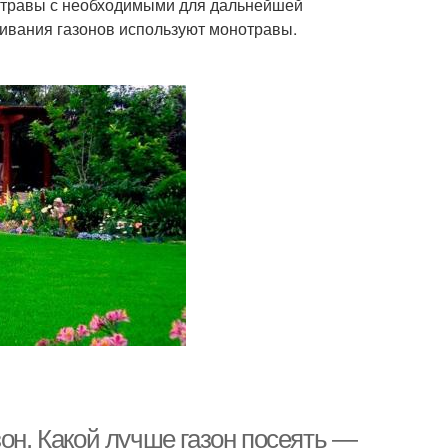
т травы с необходимыми для дальнейшей
щивания газонов используют монотравы.
зон. Какой лучше газон посеять —