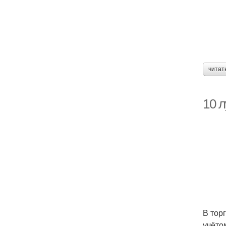
читат
10 
В тор
учёто