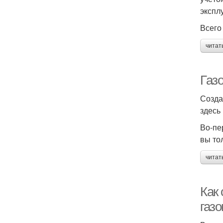
экспл
Всего
читат
Газо
Созда
здесь
Во-пе
вы то
читат
Как 
газо