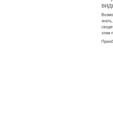
вид
Возмо
знать
сводя
этим 
Приоб