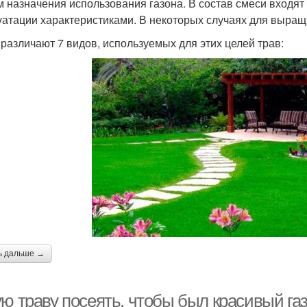
м назначения использования газона. В состав смеси входя
уатации характеристиками. В некоторых случаях для выра
 различают 7 видов, используемых для этих целей трав:
ь дальше →
ю траву посеять, чтобы был красивый га