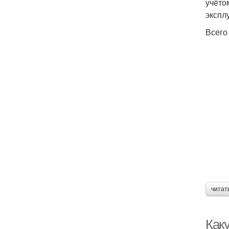
учёто
экспл
Всего
читат
Каку