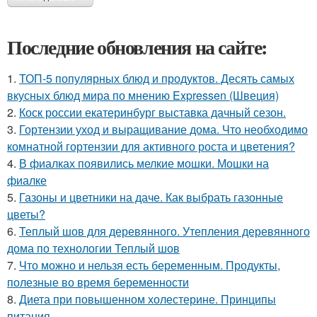
Последние обновления на сайте:
1.
ТОП-5 популярных блюд и продуктов. Десять самых
вкусных блюд мира по мнению Expressen (Швеция)
2.
Коск россии екатеринбург выставка дачный сезон.
3.
Гортензии уход и выращивание дома. Что необходимо
комнатной гортензии для активного роста и цветения?
4.
В фиалках появились мелкие мошки. Мошки на
фиалке
5.
Газоны и цветники на даче. Как выбрать газонные
цветы?
6.
Теплый шов для деревянного. Утепления деревянного
дома по технологии Теплый шов
7.
Что можно и нельзя есть беременным. Продукты,
полезные во время беременности
8.
Диета при повышенном холестерине. Принципы
питания