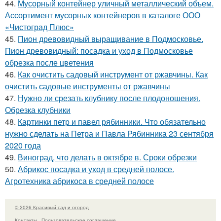
44.
Мусорный контейнер уличный металлический объем.
Ассортимент мусорных контейнеров в каталоге ООО
«Чистоград Плюс»
45.
Пион древовидный выращивание в Подмосковье.
Пион древовидный: посадка и уход в Подмосковье
обрезка после цветения
46.
Как очистить садовый инструмент от ржавчины. Как
очистить садовые инструменты от ржавчины
47.
Нужно ли срезать клубнику после плодоношения.
Обрезка клубники
48.
Картинки петр и павел рябинники. Что обязательно
нужно сделать на Петра и Павла Рябинника 23 сентября
2020 года
49.
Виноград, что делать в октябре в. Сроки обрезки
50.
Абрикос посадка и уход в средней полосе.
Агротехника абрикоса в средней полосе
© 2026 Красивый сад и огород
Контакты
Пользовательское соглашение