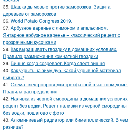
35.
Шашка дымовые против заморозков. Защита
деревьев от заморозков
36.
World Potato Congress 2019.
37.
Арбузное варенье с лимоном и апельсином.
Янтарное арбузное варенье – классический рецепт с
прозрачными кусочками
38.
Как выращивать гвоздику в домашних условиях.
Правила размножения комнатной гвоздики
39.
Вишня когда созревает. Когда спеет вишня
40.
Как укрыть на зиму дуб. Какой укрывной материал
выбрать?
41.
Схема электропроводки трехфазной в частном доме.
Правила распределения
42.
Наливка из черной смородины в домашних условиях
рецепт без водки. Рецепт наливки из черной смородины
без водки, пошагово с фото
43.
Алюминиевый радиатор или биметаллический. В чем
разница?