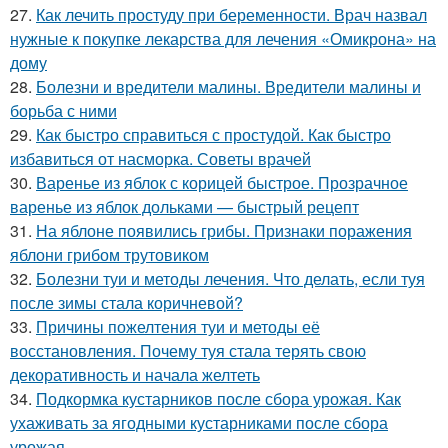
27.
Как лечить простуду при беременности. Врач назвал
нужные к покупке лекарства для лечения «Омикрона» на
дому
28.
Болезни и вредители малины. Вредители малины и
борьба с ними
29.
Как быстро справиться с простудой. Как быстро
избавиться от насморка. Советы врачей
30.
Варенье из яблок с корицей быстрое. Прозрачное
варенье из яблок дольками — быстрый рецепт
31.
На яблоне появились грибы. Признаки поражения
яблони грибом трутовиком
32.
Болезни туи и методы лечения. Что делать, если туя
после зимы стала коричневой?
33.
Причины пожелтения туи и методы её
восстановления. Почему туя стала терять свою
декоративность и начала желтеть
34.
Подкормка кустарников после сбора урожая. Как
ухаживать за ягодными кустарниками после сбора
урожая