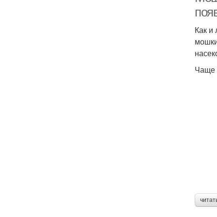
поя
Как и
мошки
насек
Чаще 
читат