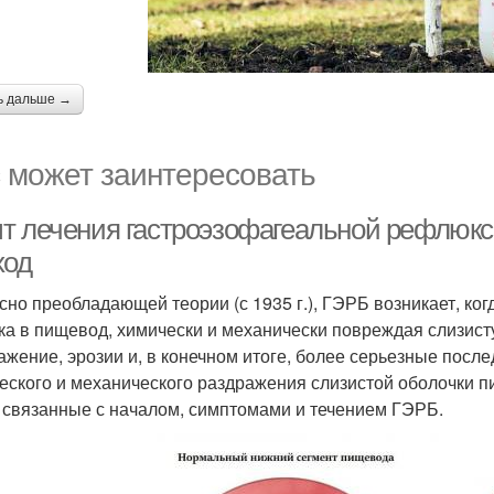
ь дальше →
 может заинтересовать
т лечения гастроэзофагеальной рефлюксн
ход
сно преобладающей теории (с 1935 г.), ГЭРБ возникает, ко
ка в пищевод, химически и механически повреждая слизист
ажение, эрозии и, в конечном итоге, более серьезные посл
еского и механического раздражения слизистой оболочки 
 связанные с началом, симптомами и течением ГЭРБ.