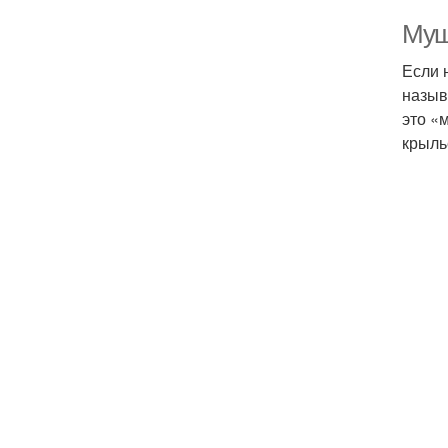
Муш
Если 
назыв
это «
крыль