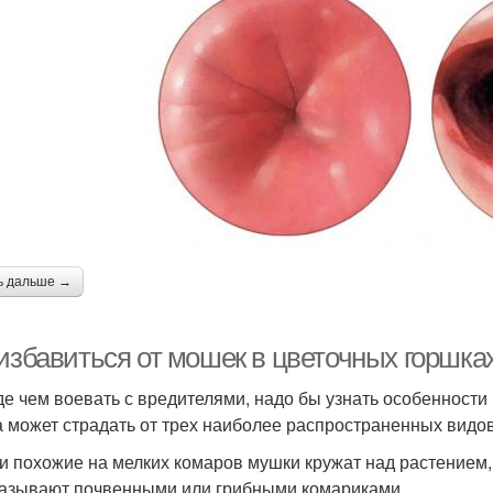
ь дальше →
 избавиться от мошек в цветочных горшка
е чем воевать с вредителями, надо бы узнать особенност
 может страдать от трех наиболее распространенных видо
ли похожие на мелких комаров мушки кружат над растением, 
азывают почвенными или грибными комариками.