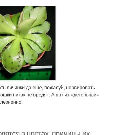
ть личинки да еще, пожалуй, нервировать
мошки никак не вредят. А вот их «детеныши»
олезненно.
дятся в цветах, причины их