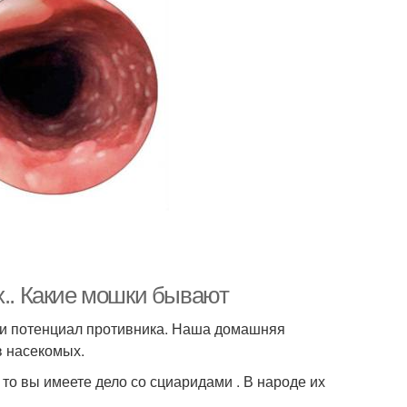
х.. Какие мошки бывают
и и потенциал противника. Наша домашняя
в насекомых.
то вы имеете дело со сциаридами . В народе их