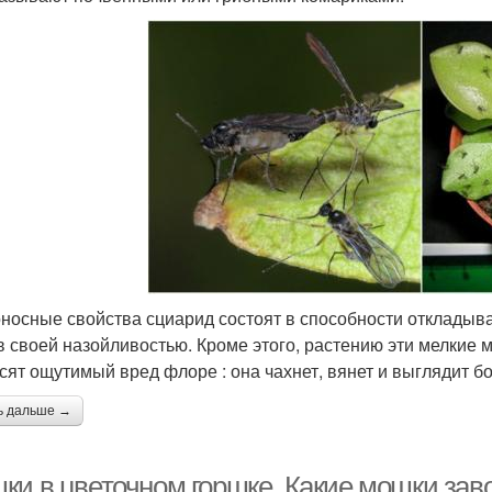
носные свойства сциарид состоят в способности откладыва
в своей назойливостью. Кроме этого, растению эти мелкие 
сят ощутимый вред флоре : она чахнет, вянет и выглядит б
ь дальше →
ки в цветочном горшке. Какие мошки заво