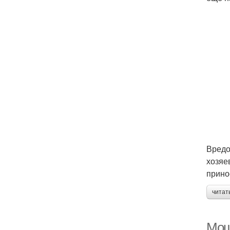
Вредо
хозяе
прино
читат
Мош