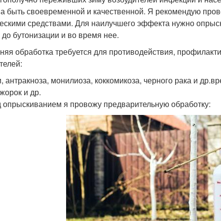
а быть своевременной и качественной. Я рекомендую пров
ескими средствами. Для наилучшего эффекта нужно опрыск
, до бутонизации и во время нее.
няя обработка требуется для противодействия, профилакт
телей:
, антракноза, монилиоза, коккомикоза, черного рака и др.в
жорок и др.
 опрыскиванием я провожу предварительную обработку: