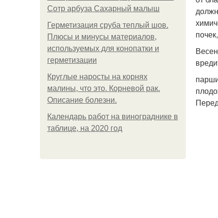
Сотр арбуза Сахарный малыш
должн
химич
Герметизация сруба теплый шов.
почек
Плюсы и минусы материалов,
используемых для конопатки и
Весен
герметизации
вреди
Круглые наросты на корнях
парши
малины, что это. Корневой рак.
плодо
Описание болезни.
Перед
Календарь работ на винограднике в
таблице, на 2020 год