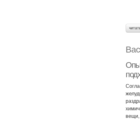
читат
Вас
Опы
под
Согла
желуд
раздр
химич
вещи,