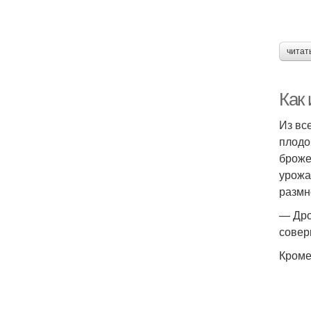
читат
Как
Из вс
плодо
броже
урожа
размн
— Дро
совер
Кроме