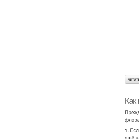
читат
Как
Прежд
флора
1. Ес
ещё н