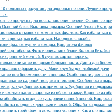
-10 полезных продуктов для здоровья печени. Лучшие прод
ных!
езные продукты для восстановления печени. Основные при
к Осенний блюз. Выставка-ярмарка Осенний блюз в Екатери
авляемся от мошек в комнатных фиалках. Как избавиться о
ки в цветах, как избавиться. Народные способы
езни фиалок мушки и комары. Вредители фиалок
ний сорт яблони. Фото и описание яблони Золотая Китайка
сик донецкий желтый. 5 лучших сортов персика
вильное питание во время беременности. Диета для береме
к красиво оформить дачу. Мини-клумбы для любимой дачи
тание при беременности в первом. Особенности диеты на
ращивание садовой гвоздики в теплице. Особенности вы
миак, как удобрение, как применять. Удобрения и подкормк
к и сколько варить варенье из яблок на зиму. Варенье из я
м обработать ягодные кустарники ранней весной. Бордоска
работка плодовых деревьев и весной. Обработка домашни
к хранить грейпфрут в домашних условиях. Как и где прави