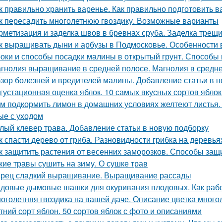
к правильно хранить варенье. Как правильно подготовить в
к пересадить многолетнюю гвоздику. Возможные варианты
рметизация и заделка швов в бревнах сруба. Заделка трещ
к выращивать дыни и арбузы в Подмосковье. Особенности
оки и способы посадки малины в открытый грунт. Способы 
гнолия выращивание в средней полосе. Магнолия в средне
зор болезней и вредителей малины. Добавление статьи в 
густационная оценка яблок. 10 самых вкусных сортов ябло
м подкормить лимон в домашних условиях желтеют листья.
ые с уходом
лый клевер трава. Добавление статьи в новую подборку
к спасти дерево от гриба. Разновидности грибка на деревья
к защитить растения от весенних заморозков. Способы защ
кие травы сушить на зиму. О сушке трав
рец сладкий выращивание. Выращивание рассады
довые дымовые шашки для окуривания плодовых. Как раб
оголетняя гвоздика на вашей даче. Описание цветка много
тний сорт яблон. 50 сортов яблок с фото и описаниями