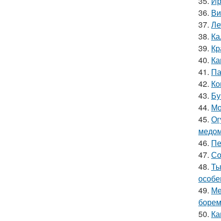
35.
Ир
36.
Ви
37.
Ле
38.
Ка
39.
Кр
40.
Ка
41.
Па
42.
Ко
43.
Бу
44.
Мо
45.
Ог
медом
46.
Пе
47.
Со
48.
Ты
особе
49.
Ме
борем
50.
Ка