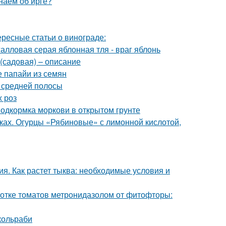
наем об ирге?
ересные статьи о винограде:
алловая серая яблонная тля - враг яблонь
(садовая) – описание
 папайи из семян
я средней полосы
х роз
Подкормка моркови в открытом грунте
нках. Огурцы «Рябиновые» с лимонной кислотой,
я. Как растет тыква: необходимые условия и
ботке томатов метронидазолом от фитофторы:
кольраби