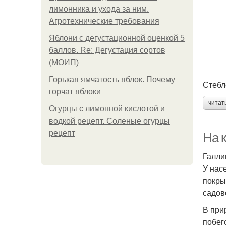
лимонника и ухода за ним.
Агротехнические требования
Яблони с дегустационной оценкой 5
баллов. Re: Дегустация сортов
(МОИП)
Горькая ямчатость яблок. Почему
Стебл
горчат яблоки
читат
Огурцы с лимонной кислотой и
водкой рецепт. Соленые огурцы
рецепт
На 
Галли
У нас
покры
садов
В при
побег