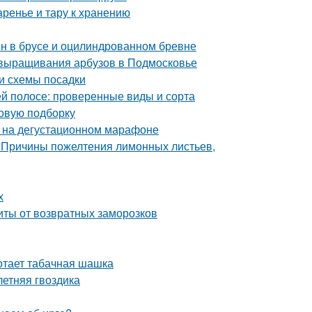
аренье и тару к хранению
ин в брусе и оцилиндрованном бревне
 выращивания арбузов в Подмосковье
и схемы посадки
й полосе: проверенные виды и сорта
новую подборку
к на дегустационном марафоне
 Причины пожелтения лимонных листьев,
х
иты от возвратных заморозков
отает табачная шашка
летняя гвоздика