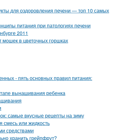
укты для оздоровления печени — топ 10 самых
нципы питания при патологиях печени
нбурге 2011
т мошек в цветочных горшках
нных - пять основных правил питания:
 этапе вынашивания ребенка
ращивания
и
блок: самые вкусные рецепты на зиму
я смесь или жидкость
ми средствами
льно хранить грейпфрут?