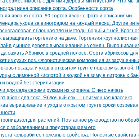
га совместимость с другими деревьями и кустами. Что мы з
ноград нина описание сорта. Особенности сорта
тняя яблоня сорта. 50 сортов яблок с фото и описаниями
лендарь ухода за виноградом на каждый месяц. Другие инт
асногалловая яблонная тля и методы борьбы с ней. Красног
к выращивать гортензию на даче. Гортензия крупнолистная 
пайя дынное дерево выращивание из семян. Выращивание
гда сажать Абрикос в средней полосе. Сорта абрикосов дл
кет из сухих роз. Флористическая композиция из засушенны
рковь посадка и уход в открытом грунте подкормка золой. 
урцы с лимонной кислотой и водкой на зиму в литровых ба
 и водкой без стерилизации
чи для сада своими руками из кирпича. С чего начать
рт яблок для сока. Яблочный сок — неизменная классика
ква выращивание и уход в открытом грунте сроки созревани
нности
тронидазол для растений. Поэтапное руководство по обра
ся с заболеванием и предотвращаем его
пуста кольраби ее полезные свойства. Полезные свойства 