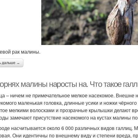
евой рак малины.
ь дальше →
корнях малины наросты на. Что такое гал
ца – ничем не примечательное мелкое насекомое. Внешне на
екомого маленькая головка, длинные усики и ножки чёрного 
тое мелкими волосками и прозрачные крылышки делают вр
оды замечают присутствие насекомого на кустах малины по
роде насчитывается около 6 000 различных видов галлиц. М
овая. Они идентичны по внешнему виду и степени вреда, п