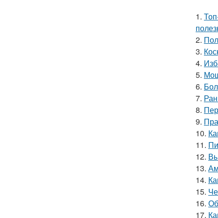
1.
Топ
полез
2.
Пол
3.
Кос
4.
Изб
5.
Мош
6.
Бол
7.
Ран
8.
Пер
9.
Пра
10.
Ка
11.
Пи
12.
Вы
13.
Ам
14.
Ка
15.
Че
16.
Об
17.
Ка