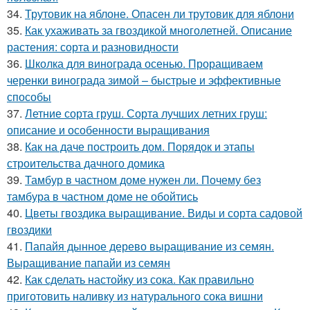
34.
Трутовик на яблоне. Опасен ли трутовик для яблони
35.
Как ухаживать за гвоздикой многолетней. Описание
растения: сорта и разновидности
36.
Школка для винограда осенью. Проращиваем
черенки винограда зимой – быстрые и эффективные
способы
37.
Летние сорта груш. Сорта лучших летних груш:
описание и особенности выращивания
38.
Как на даче построить дом. Порядок и этапы
строительства дачного домика
39.
Тамбур в частном доме нужен ли. Почему без
тамбура в частном доме не обойтись
40.
Цветы гвоздика выращивание. Виды и сорта садовой
гвоздики
41.
Папайя дынное дерево выращивание из семян.
Выращивание папайи из семян
42.
Как сделать настойку из сока. Как правильно
приготовить наливку из натурального сока вишни