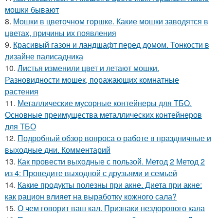
мошки бывают
8.
Мошки в цветочном горшке. Какие мошки заводятся в
цветах, причины их появления
9.
Красивый газон и ландшафт перед домом. Тонкости в
дизайне палисадника
10.
Листья изменили цвет и летают мошки.
Разновидности мошек, поражающих комнатные
растения
11.
Металлические мусорные контейнеры для ТБО.
Основные преимущества металлических контейнеров
для ТБО
12.
Подробный обзор вопроса о работе в праздничные и
выходные дни. Комментарий
13.
Как провести выходные с пользой. Метод 2 Метод 2
из 4: Проведите выходной с друзьями и семьей
14.
Какие продукты полезны при акне. Диета при акне:
как рацион влияет на выработку кожного сала?
15.
О чем говорит ваш кал. Признаки нездорового кала