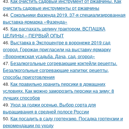
43.
Как очистить садовый инструмент от ржавчины. Как
очистить садовые инструменты от ржавчины
44.
Сокольники фазенда 2019. 37-я специализированная
выставка-ярмарка «Фазенда»
45.
Как распахать целину трактором. ВСПАШКА
ЦЕЛИНЫ – ПЕРВЫЙ ОПЫТ
46.
Выставка в Экспоцентре в воронеже 2019 сад
огород. Горожан пригласили на выставку-ярмарку
«Воронежская усадьба. Дача, сад, огород»
47.
Безалкогольные согревающие коктейли рецепты.
Безалкогольные согревающие напитки: рецепты,
способы приготовления
48.
Как правильно хранить персики в домашних
условиях. Как можно заморозить персики на зиму: 8
лучших способов
49.
Уход за годжи осенью. Выбор сорта для
выращивания в средней полосе России
50.
Как посадить в саду гортензию. Посадка гортензии и
рекомендации по уходу