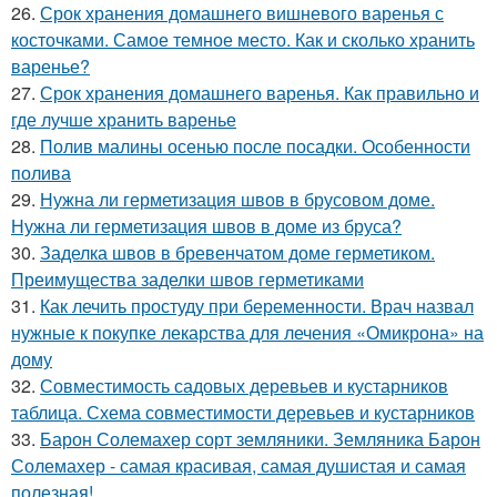
26.
Срок хранения домашнего вишневого варенья с
косточками. Самое темное место. Как и сколько хранить
варенье?
27.
Срок хранения домашнего варенья. Как правильно и
где лучше хранить варенье
28.
Полив малины осенью после посадки. Особенности
полива
29.
Нужна ли герметизация швов в брусовом доме.
Нужна ли герметизация швов в доме из бруса?
30.
Заделка швов в бревенчатом доме герметиком.
Преимущества заделки швов герметиками
31.
Как лечить простуду при беременности. Врач назвал
нужные к покупке лекарства для лечения «Омикрона» на
дому
32.
Совместимость садовых деревьев и кустарников
таблица. Схема совместимости деревьев и кустарников
33.
Барон Солемахер сорт земляники. Земляника Барон
Солемахер - самая красивая, самая душистая и самая
полезная!