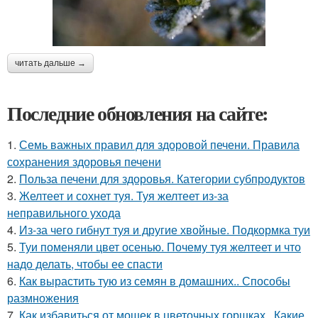
читать дальше →
Последние обновления на сайте:
1.
Семь важных правил для здоровой печени. Правила
сохранения здоровья печени
2.
Польза печени для здоровья. Категории субпродуктов
3.
Желтеет и сохнет туя. Туя желтеет из-за
неправильного ухода
4.
Из-за чего гибнут туя и другие хвойные. Подкормка туи
5.
Туи поменяли цвет осенью. Почему туя желтеет и что
надо делать, чтобы ее спасти
6.
Как вырастить тую из семян в домашних.. Способы
размножения
7.
Как избавиться от мошек в цветочных горшках.. Какие