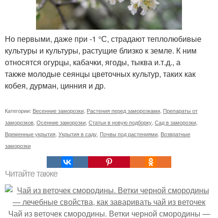
Но первыми, даже при -1 °С, страдают теплолюбивые
культуры и культуры, растущие близко к земле. К ним
относятся огурцы, кабачки, ягоды, тыква и.т.д., а
также молодые сеянцы цветочных культур, таких как
кобея, дурман, цинния и др.
Категории:
Весенние заморозки
,
Растения перед заморозками
,
Препараты от
заморозков
,
Осенние заморозки
,
Статьи в новую подборку
,
Сад в заморозки
,
Временные укрытия
,
Укрытия в саду
,
Почвы под растениями
,
Возвратные
заморозки
Читайте также
Чай из веточек смородины. Ветки черной смородины —