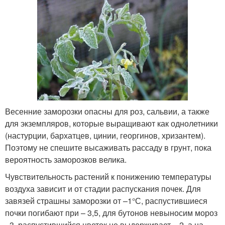
Весенние заморозки опасны для роз, сальвии, а также
для экземпляров, которые выращивают как однолетники
(настурции, бархатцев, цинии, георгинов, хризантем).
Поэтому не спешите высаживать рассаду в грунт, пока
вероятность заморозков велика.
Чувствительность растений к понижению температуры
воздуха зависит и от стадии распускания почек. Для
завязей страшны заморозки от –1°С, распустившиеся
почки погибают при – 3,5, для бутонов невыносим мороз
–3, распустившийся цветок не выдерживает – 2, а на