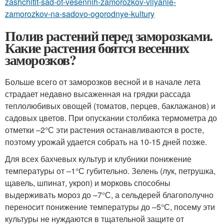
zashchitit-sad-ot-vesennih-zamorozkov-vliyanie-
zamorozkov-na-sadovo-ogorodnye-kultury
Полив растений перед заморозками.
Какие растения боятся весенних
заморозков?
Больше всего от заморозков весной и в начале лета
страдает недавно высаженная на грядки рассада
теплолюбивых овощей (томатов, перцев, баклажанов) и
садовых цветов. При опускании столбика термометра до
отметки –2°С эти растения останавливаются в росте,
поэтому урожай удается собрать на 10-15 дней позже.
Для всех бахчевых культур и клубники понижение
температуры от –1°С губительно. Зелень (лук, петрушка,
щавель, шпинат, укроп) и морковь способны
выдерживать мороз до –7°С, а сельдерей благополучно
переносит понижение температуры до –5°С, посему эти
культуры не нуждаются в тщательной защите от