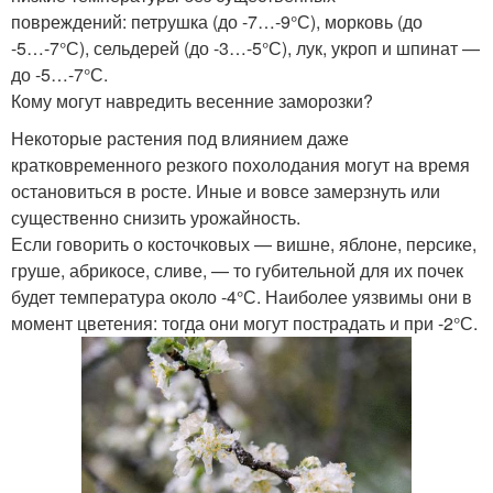
повреждений: петрушка (до -7…-9°С), морковь (до
-5…-7°С), сельдерей (до -3…-5°С), лук, укроп и шпинат —
до -5…-7°С.
Кому могут навредить весенние заморозки?
Некоторые растения под влиянием даже
кратковременного резкого похолодания могут на время
остановиться в росте. Иные и вовсе замерзнуть или
существенно снизить урожайность.
Если говорить о косточковых — вишне, яблоне, персике,
груше, абрикосе, сливе, — то губительной для их почек
будет температура около -4°С. Наиболее уязвимы они в
момент цветения: тогда они могут пострадать и при -2°С.