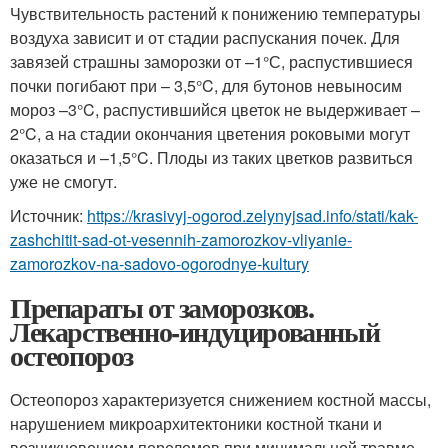
Чувствительность растений к понижению температуры
воздуха зависит и от стадии распускания почек. Для
завязей страшны заморозки от –1°С, распустившиеся
почки погибают при – 3,5°C, для бутонов невыносим
мороз –3°C, распустившийся цветок не выдерживает –
2°C, а на стадии окончания цветения роковыми могут
оказаться и –1,5°C. Плоды из таких цветков развиться
уже не смогут.
Источник:
https://krasivyj-ogorod.zelynyjsad.info/stati/kak-
zashchitit-sad-ot-vesennih-zamorozkov-vliyanie-
zamorozkov-na-sadovo-ogorodnye-kultury
Препараты от заморозков.
Лекарственно-индуцированный
остеопороз
Остеопороз характеризуется снижением костной массы,
нарушением микроархитектоники костной ткани и
возникновением переломов при минимальной травме.