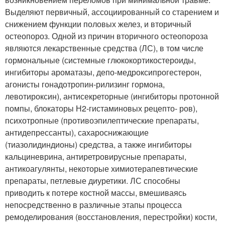
Выделяют первичный, ассоциированный со старением и
снижением функции половых желез, и вторичный
остеопороз. Одной из причин вторичного остеопороза
являются лекарственные средства (ЛС), в том числе
гормональные (системные глюкокортикостероиды,
ингибиторы ароматазы, депо-медроксипрогестерон,
агонисты гонадотропин-рилизинг гормона,
левотироксин), антисекреторные (ингибиторы протонной
помпы, блокаторы Н2-гистаминовых рецепто- ров),
психотропные (противоэпилептические препараты,
антидепрессанты), сахароснижающие
(тиазолидиндионы) средства, а также ингибиторы
кальциневрина, антиретровирусные препараты,
антикоагулянты, некоторые химиотерапевтические
препараты, петлевые диуретики. ЛС способны
приводить к потере костной массы, вмешиваясь
непосредственно в различные этапы процесса
ремоделирования (восстановления, перестройки) кости,