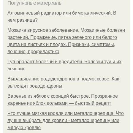
Популярные материалы
Алюминиевый радиатор или биметаллический. В
чем разница?
Мозаика вирусное заболевание. Мозаичные болезни
растений. Поражение, пятна зеленого или белого
цвета на листьях и плодах. Признаки, симптомы,
лечение, профилактика
Туя брабант болезни и вредители. Болезни туи и их
лечение
Выращивание рододендронов в подмосковье. Как
выглядят рододендроны
Варенье из яблок с корицей быстрое. Прозрачное
варенье из яблок дольками — быстрый рецепт
Что лучше мягкая кровля или металлочерепица. Что
лучше выбрать для кровли - металлочерепицу или
мягкую кровлю