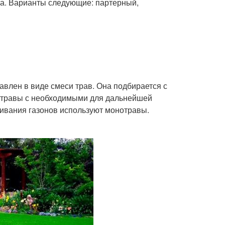
на. Варианты следующие: партерный,
влен в виде смеси трав. Она подбирается с
т травы с необходимыми для дальнейшей
щивания газонов используют монотравы.