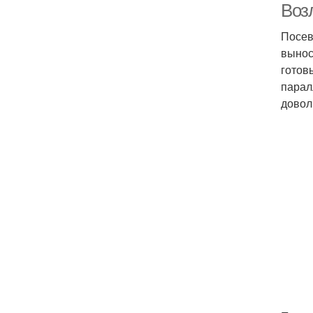
Воз
Посев
вынос
готов
парал
довол