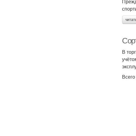
Прежд
спорт
читат
Сор
В тор
учёто
экспл
Всего