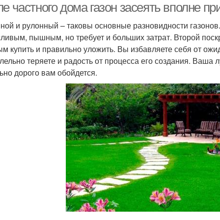
ле частного дома газон засеять вполне п
ной и рулонный – таковы основные разновидности газонов
ливым, пышным, но требует и больших затрат. Второй поскр
ым купить и правильно уложить. Вы избавляете себя от ожид
лельно теряете и радость от процесса его создания. Ваша л
ьно дорого вам обойдется.