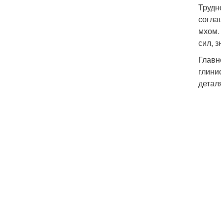
Трудн
согла
мхом.
сил, 
Главн
глини
детал