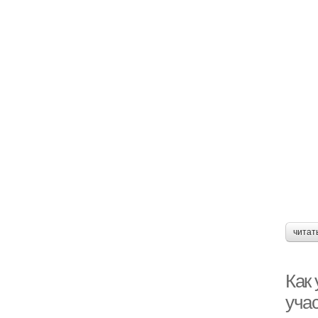
читат
Как 
уча