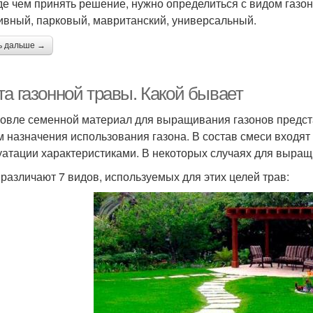
е чем принять решение, нужно определиться с видом газо
ивный, парковый, мавританский, универсальный.
ь дальше →
та газонной травы. Какой бывает
говле семенной материал для выращивания газонов предста
м назначения использования газона. В состав смеси входя
уатации характеристиками. В некоторых случаях для выра
 различают 7 видов, используемых для этих целей трав: