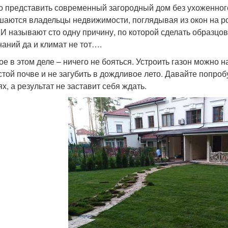
о представить современный загородный дом без ухоженного
шаются владельцы недвижимости, поглядывая из окон на р
 И называют сто одну причину, по которой сделать образцо
знаний да и климат не тот….
ое в этом деле – ничего не бояться. Устроить газон можно 
стой почве и не загубить в дождливое лето. Давайте попро
ях, а результат не заставит себя ждать.