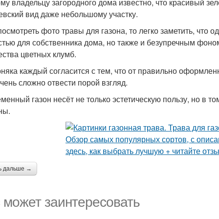
му владельцу загородного дома известно, что красивый зе
евский вид даже небольшому участку.
посмотреть фото травы для газона, то легко заметить, что о
стью для собственника дома, но также и безупречным фоно
ества цветных клумб.
няка каждый согласится с тем, что от правильно оформленн
очень сложно отвести порой взгляд.
менный газон несёт не только эстетическую пользу, но в то
ны.
ь дальше →
 может заинтересовать