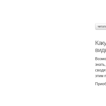
читат
Каку
вид
Возмо
знать
сводя
этим 
Приоб