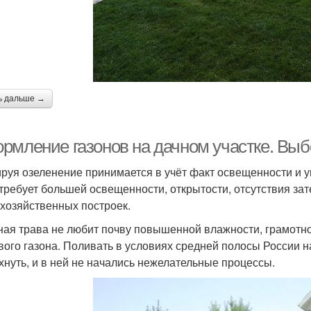
ь дальше →
рмление газонов на дачном участке. Выб
руя озеленение принимается в учёт факт освещенности и 
 требует большей освещенности, открытости, отсутствия зат
 хозяйственных построек.
ная трава не любит почву повышенной влажности, грамотно
вого газона. Поливать в условиях средней полосы России н
хнуть, и в ней не начались нежелательные процессы.