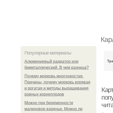
Кар
Популярные материалы
Тра
Алюминиевый радиатор или
биметаллический. В чем разница?
Почему морковь многохвостая.
Причины, почему морковь корявая
и рогатая и методы выращивания
Карт
ровных корнеплодов
попу
Можно при беременности
чит
малиновое варенье. Можно ли