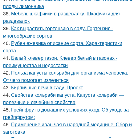
плоды лимонника
38.
Мебель шкафчики в раздевалку. Шкафчики для
раздевалок
39.
Как вырастить гортензию в саду. Гортензия -
многообразие сортов
40.
Рубен ежевика описание сорта. Характеристики
сорта
41.
Белый клевер газон. Клевер белый в газонах -
преимущества и недостатки
42.
Польза капусты кольраби для организма человека.
От чего помогает излечиться
43.
Кирпичные печи в саду. Проект
44.
Свойства кольраби капуста. Капуста кольраби —
полезные и лечебные свойства
45.
Грейпфрут в домашних условиях уход. Об уходе за
грейпфрутом:
46.
Применение иван чая в народной медицине. Сбор и
заготовка