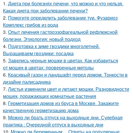
1.
Диета при болезнях печени, что можно и что нельзя.
Какая диета при заболевании печени?
2.
Помогите определить заболевание туи. Фузариоз
Комплекс грибов из рода
3.
Опыт лечения гастроэзофагеальной рефлюксной
болезни. Этиология: новый подход
4.
Подготовка к зиме гвоздики многолетней.
Выращиваем гвоздики: посадка
5.
Завелись черные мошки в цветах. Как избавиться
от мошек в цветах: проверенные методы
6.
Красивый газон и ландшафт перед домом. Тонкости в
дизайне палисадника
7.
Листья изменили цвет и летают мошки. Разновидности
мошек, поражающих комнатные растения
8.
Герметизация домов из бруса в Москве. Закажите
качественную герметизацию дома
9.
Можно ли брать отпуск на выходные дни. Судебная
практика : Очередной отпуск в выходные дни
10.
Можно ли беременным… Ответы на популярные