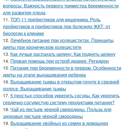
вопросы. Важность первого триместра беременности
для развития плода
11.
ТОП-11 пребиотиков для кишечника. Роль
пробиотиков и пребиотиков при болезнях ЖКТ: от
биологии к клинике
12.
Лечебное питание при холециститах. Принципы
диеты при хроническом холецистите
13.
Как лучше распахать целину. Как поднять целину
14.
Первая помощь при острой диарее. Регидрон
15.
Питание при беременности в первом. Особенности
диеты на этапе вынашивания ребенка
16.
Выращивание тыквы в открытом грунте в средней
полосе. Выращивание тыквы
17.
5 простых способов укрепить сосуды. Как укрепить
сердечно-сосудистую систему продуктами питания?
18.
Чай из листьев черной смородины. Польза для
здоровья листьев чёрной смородины
19.
Выращивание хвойных из семян в домашних