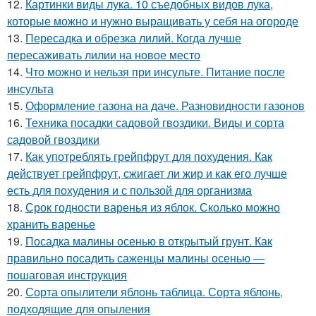
12.
Картинки виды лука. 10 съедобных видов лука,
которые можно и нужно выращивать у себя на огороде
13.
Пересадка и обрезка лилий. Когда лучше
пересаживать лилии на новое место
14.
Что можно и нельзя при инсульте. Питание после
инсульта
15.
Оформление газона на даче. Разновидности газонов
16.
Техника посадки садовой гвоздики. Виды и сорта
садовой гвоздики
17.
Как употреблять грейпфрут для похудения. Как
действует грейпфрут, сжигает ли жир и как его лучше
есть для похудения и с пользой для организма
18.
Срок годности варенья из яблок. Сколько можно
хранить варенье
19.
Посадка малины осенью в открытый грунт. Как
правильно посадить саженцы малины осенью —
пошаговая инструкция
20.
Сорта опылители яблонь таблица. Сорта яблонь,
подходящие для опыления