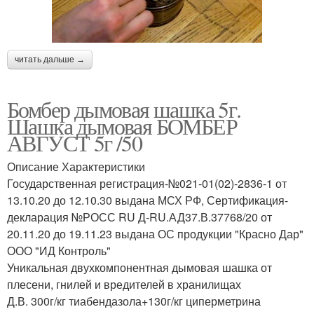
читать дальше →
Бомбер дымовая шашка 5г.
Шашка дымовая БОМБЕР
АВГУСТ 5г /50
Описание Характеристики
Государственная регистрация-№021-01(02)-2836-1 от
13.10.20 до 12.10.30 выдана МСХ РФ, Сертификация-
декларация №РОСС RU Д-RU.АД37.В.37768/20 от
20.11.20 до 19.11.23 выдана ОС продукции "Красно Дар"
ООО "ИД Контроль"
Уникальная двухкомпонентная дымовая шашка от
плесени, гнилей и вредителей в хранилищах
Д.В. 300г/кг тиабендазола+130г/кг циперметрина