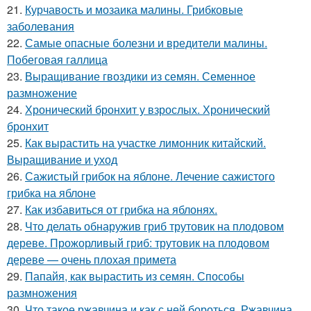
21.
Курчавость и мозаика малины. Грибковые
заболевания
22.
Самые опасные болезни и вредители малины.
Побеговая галлица
23.
Выращивание гвоздики из семян. Семенное
размножение
24.
Хронический бронхит у взрослых. Хронический
бронхит
25.
Как вырастить на участке лимонник китайский.
Выращивание и уход
26.
Сажистый грибок на яблоне. Лечение сажистого
грибка на яблоне
27.
Как избавиться от грибка на яблонях.
28.
Что делать обнаружив гриб трутовик на плодовом
дереве. Прожорливый гриб: трутовик на плодовом
дереве — очень плохая примета
29.
Папайя, как вырастить из семян. Способы
размножения
30.
Что такое ржавчина и как с ней бороться. Ржавчина