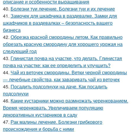
описание и особенности выращивания
40.
Болезни туи лечение. Болезни туи и их лечение
41.
Замочек для шкафчика в раздевалке. Замки для
шкафчиков в раздевалках – безопасность вашего
бизнеса
42.
Обрезка красной смородины летом. Как правильно
обрезать красную смородину для хорошего урожая на
следующий год
43.
Глинистая почва на участке, что делать. Глинистая
почва на участке: как ее определить и улучшить?
44.
Чай из веточек смородины. Ветки черной смородины
— лечебные свойства, как заваривать чай из веточек
45.
Посадить подсолнухи на даче. Как посадить
подсолнухи
46.
Какие кустарники можно размножать черенкованием.
Время черенковать. Увеличиваем популяцию
декоративных кустарников в саду
47.
Рак малины лечение. Болезни грибкового
происхождения и борьба с ними