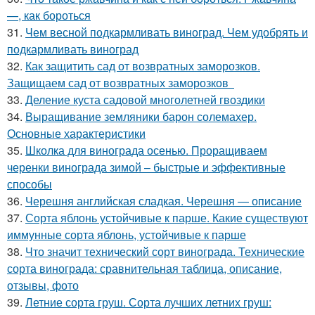
—, как бороться
31.
Чем весной подкармливать виноград. Чем удобрять и
подкармливать виноград
32.
Как защитить сад от возвратных заморозков.
Защищаем сад от возвратных заморозков
33.
Деление куста садовой многолетней гвоздики
34.
Выращивание земляники барон солемахер.
Основные характеристики
35.
Школка для винограда осенью. Проращиваем
черенки винограда зимой – быстрые и эффективные
способы
36.
Черешня английская сладкая. Черешня — описание
37.
Сорта яблонь устойчивые к парше. Какие существуют
иммунные сорта яблонь, устойчивые к парше
38.
Что значит технический сорт винограда. Технические
сорта винограда: сравнительная таблица, описание,
отзывы, фото
39.
Летние сорта груш. Сорта лучших летних груш: