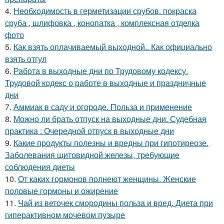
4.
Необходимость в герметизации срубов. покраска
сруба , шлифовка , конопатка , комплексная отделка
фото
5.
Как взять оплачиваемый выходной.. Как официально
взять отгул
6.
Работа в выходные дни по Трудовому кодексу.
Трудовой кодекс о работе в выходные и праздничные
дни
7.
Аммиак в саду и огороде. Польза и применение
8.
Можно ли брать отпуск на выходные дни. Судебная
практика : Очередной отпуск в выходные дни
9.
Какие продукты полезны и вредны при гипотиреозе.
Заболевания щитовидной железы, требующие
соблюдения диеты
10.
От каких гормонов полнеют женщины. Женские
половые гормоны и ожирение
11.
Чай из веточек смородины польза и вред. Диета при
гиперактивном мочевом пузыре