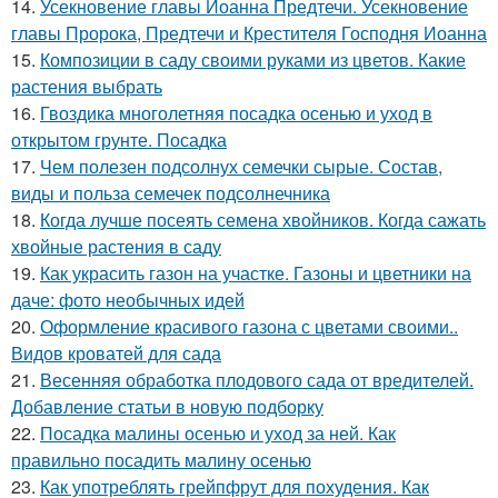
14.
Усекновение главы Иоанна Предтечи. Усекновение
главы Пророка, Предтечи и Крестителя Господня Иоанна
15.
Композиции в саду своими руками из цветов. Какие
растения выбрать
16.
Гвоздика многолетняя посадка осенью и уход в
открытом грунте. Посадка
17.
Чем полезен подсолнух семечки сырые. Состав,
виды и польза семечек подсолнечника
18.
Когда лучше посеять семена хвойников. Когда сажать
хвойные растения в саду
19.
Как украсить газон на участке. Газоны и цветники на
даче: фото необычных идей
20.
Оформление красивого газона с цветами своими..
Видов кроватей для сада
21.
Весенняя обработка плодового сада от вредителей.
Добавление статьи в новую подборку
22.
Посадка малины осенью и уход за ней. Как
правильно посадить малину осенью
23.
Как употреблять грейпфрут для похудения. Как