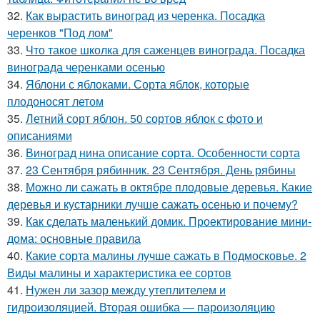
32.
Как вырастить виноград из черенка. Посадка
черенков "Под лом"
33.
Что такое школка для саженцев винограда. Посадка
винограда черенками осенью
34.
Яблони с яблоками. Сорта яблок, которые
плодоносят летом
35.
Летний сорт яблон. 50 сортов яблок с фото и
описаниями
36.
Виноград нина описание сорта. Особенности сорта
37.
23 Сентября рябинник. 23 Сентября. День рябины
38.
Можно ли сажать в октябре плодовые деревья. Какие
деревья и кустарники лучше сажать осенью и почему?
39.
Как сделать маленький домик. Проектирование мини-
дома: основные правила
40.
Какие сорта малины лучше сажать в Подмосковье. 2
Виды малины и характеристика ее сортов
41.
Нужен ли зазор между утеплителем и
гидроизоляцией. Вторая ошибка — пароизоляцию