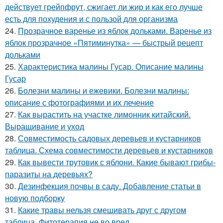
действует грейпфрут, сжигает ли жир и как его лучше
есть для похудения и с пользой для организма
24.
Прозрачное варенье из яблок дольками. Варенье из
яблок прозрачное «Пятиминутка» — быстрый рецепт
дольками
25.
Характеристика малины Гусар. Описание малины
Гусар
26.
Болезни малины и ежевики. Болезни малины:
описание с фотографиями и их лечение
27.
Как вырастить на участке лимонник китайский.
Выращивание и уход
28.
Совместимость садовых деревьев и кустарников
таблица. Схема совместимости деревьев и кустарников
29.
Как вывести трутовик с яблони. Какие бывают грибы-
паразиты на деревьях?
30.
Дезинфекция почвы в саду. Добавление статьи в
новую подборку
31.
Какие травы нельзя смешивать друг с другом
таблица. Фитотерапия не во вред