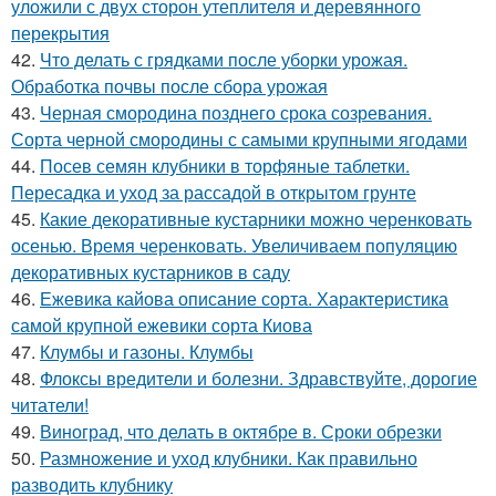
уложили с двух сторон утеплителя и деревянного
перекрытия
42.
Что делать с грядками после уборки урожая.
Обработка почвы после сбора урожая
43.
Черная смородина позднего срока созревания.
Сорта черной смородины с самыми крупными ягодами
44.
Посев семян клубники в торфяные таблетки.
Пересадка и уход за рассадой в открытом грунте
45.
Какие декоративные кустарники можно черенковать
осенью. Время черенковать. Увеличиваем популяцию
декоративных кустарников в саду
46.
Ежевика кайова описание сорта. Характеристика
самой крупной ежевики сорта Киова
47.
Клумбы и газоны. Клумбы
48.
Флоксы вредители и болезни. Здравствуйте, дорогие
читатели!
49.
Виноград, что делать в октябре в. Сроки обрезки
50.
Размножение и уход клубники. Как правильно
разводить клубнику