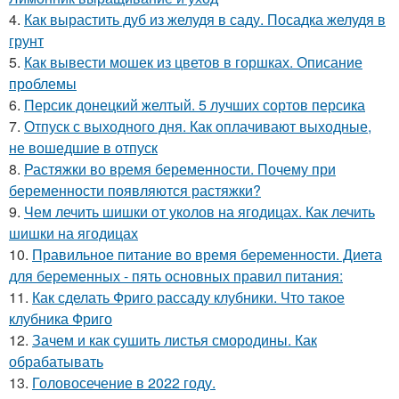
4.
Как вырастить дуб из желудя в саду. Посадка желудя в
грунт
5.
Как вывести мошек из цветов в горшках. Описание
проблемы
6.
Персик донецкий желтый. 5 лучших сортов персика
7.
Отпуск с выходного дня. Как оплачивают выходные,
не вошедшие в отпуск
8.
Растяжки во время беременности. Почему при
беременности появляются растяжки?
9.
Чем лечить шишки от уколов на ягодицах. Как лечить
шишки на ягодицах
10.
Правильное питание во время беременности. Диета
для беременных - пять основных правил питания:
11.
Как сделать Фриго рассаду клубники. Что такое
клубника Фриго
12.
Зачем и как сушить листья смородины. Как
обрабатывать
13.
Головосечение в 2022 году.