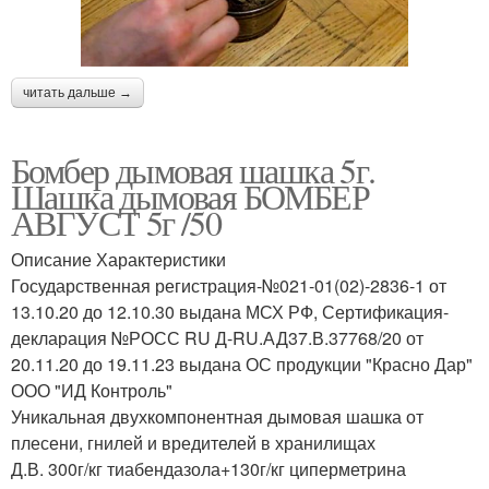
читать дальше →
Бомбер дымовая шашка 5г.
Шашка дымовая БОМБЕР
АВГУСТ 5г /50
Описание Характеристики
Государственная регистрация-№021-01(02)-2836-1 от
13.10.20 до 12.10.30 выдана МСХ РФ, Сертификация-
декларация №РОСС RU Д-RU.АД37.В.37768/20 от
20.11.20 до 19.11.23 выдана ОС продукции "Красно Дар"
ООО "ИД Контроль"
Уникальная двухкомпонентная дымовая шашка от
плесени, гнилей и вредителей в хранилищах
Д.В. 300г/кг тиабендазола+130г/кг циперметрина