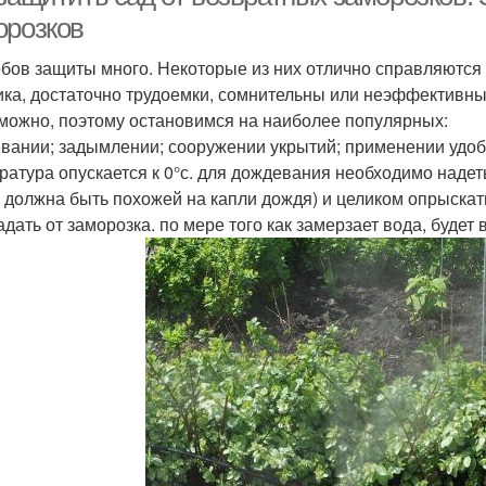
орозков
бов защиты много. Некоторые из них отлично справляются 
ика, достаточно трудоемки, сомнительны или неэффективны.
можно, поэтому остановимся на наиболее популярных:
вании; задымлении; сооружении укрытий; применении удоб
ратура опускается к 0°с. для дождевания необходимо наде
я должна быть похожей на капли дождя) и целиком опрыскат
адать от заморозка. по мере того как замерзает вода, будет