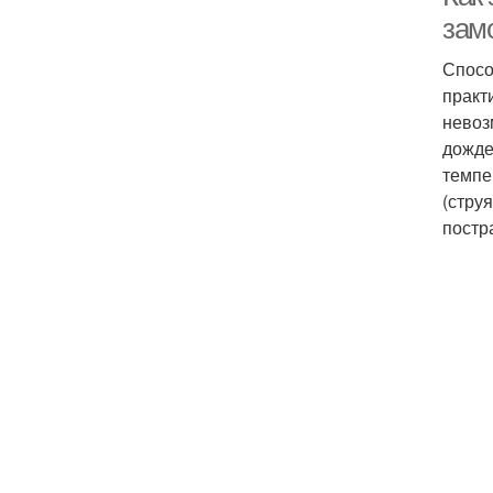
зам
Спосо
практ
невоз
дожде
темпе
(стру
постр