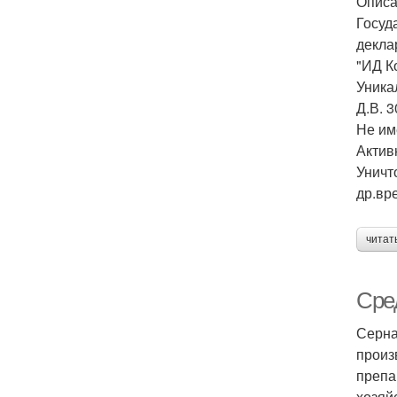
Описа
Госуд
декла
"ИД К
Уника
Д.В. 
Не им
Актив
Уничт
др.вр
читат
Сре
Серна
произ
препа
хозяй