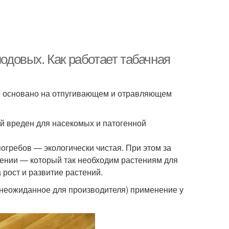
довых. Как работает табачная
ие основано на отпугивающем и отравляющем
ый вреден для насекомых и патогенной
гребов — экологически чистая. При этом за
рении — который так необходим растениям для
рост и развитие растений.
неожиданное для производителя) применение у