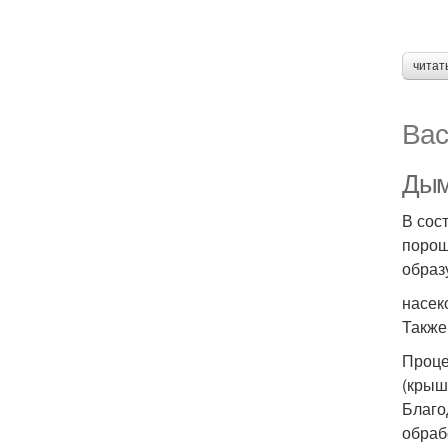
читат
Вас
Дым
В сос
порош
образ
насек
Также
Проце
(крыш
Благо
обраб