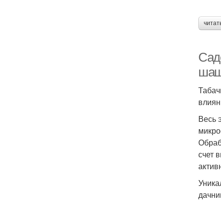
читат
Сад
шаш
Табач
влиян
Весь 
микр
Обраб
счет 
актив
Уника
дачни