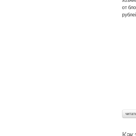
от бл
рубле
читат
Как