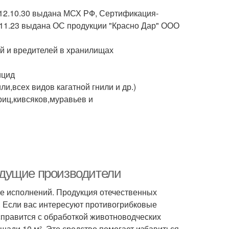
о 12.10.30 выдана МСХ РФ, Сертификация-
11.23 выдана ОС продукции "Красно Дар" ООО
й и вредителей в хранилищах
ицид
и,всех видов кагатной гнили и др.)
иц,кивсяков,муравьев и
едущие производители
е исполнений. Продукция отечественных
 Если вас интересуют противогрибковые
правится с обработкой животноводческих
щади 10 м². Это средство помогает избавиться