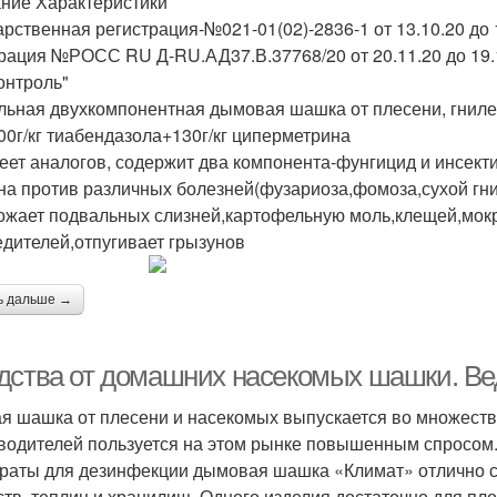
ние Характеристики
арственная регистрация-№021-01(02)-2836-1 от 13.10.20 д
рация №РОСС RU Д-RU.АД37.В.37768/20 от 20.11.20 до 19.
онтроль"
льная двухкомпонентная дымовая шашка от плесени, гниле
300г/кг тиабендазола+130г/кг циперметрина
еет аналогов, содержит два компонента-фунгицид и инсект
на против различных болезней(фузариоза,фомоза,сухой гнил
ожает подвальных слизней,картофельную моль,клещей,мокр
едителей,отпугивает грызунов
ь дальше →
дства от домашних насекомых шашки. В
я шашка от плесени и насекомых выпускается во множеств
водителей пользуется на этом рынке повышенным спросом.
раты для дезинфекции дымовая шашка «Климат» отлично с
ств, теплиц и хранилищ. Одного изделия достаточно для пло