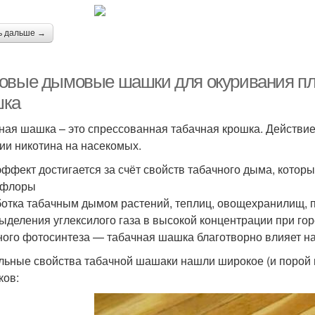
ь дальше →
овые дымовые шашки для окуривания пло
ка
ная шашка – это спрессованная табачная крошка. Действ
ии никотина на насекомых.
эффект достигается за счёт свойств табачного дыма, котор
офлоры
отка табачным дымом растений, теплиц, овощехранилищ, по
выделения углексилого газа в высокой концентрации при го
ного фотосинтеза — табачная шашка благотворно влияет на 
льные свойства табачной шашаки нашли широкое (и порой 
ков: