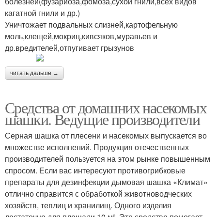
болезней(фузариоза,фомоза,сухой гнили,всех видов
кагатной гнили и др.)
Уничтожает подвальных слизней,картофельную
моль,клещей,мокриц,кивсяков,муравьев и
др.вредителей,отпугивает грызунов
читать дальше →
Средства от домашних насекомых
шашки. Ведущие производители
Серная шашка от плесени и насекомых выпускается во
множестве исполнений. Продукция отечественных
производителей пользуется на этом рынке повышенным
спросом. Если вас интересуют противогрибковые
препараты для дезинфекции дымовая шашка «Климат»
отлично справится с обработкой животноводческих
хозяйств, теплиц и хранилищ. Одного изделия
достаточно для площади 10 м². Это средство помогает