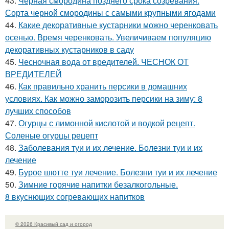
43.
Черная смородина позднего срока созревания.
Сорта черной смородины с самыми крупными ягодами
44.
Какие декоративные кустарники можно черенковать
осенью. Время черенковать. Увеличиваем популяцию
декоративных кустарников в саду
45.
Чесночная вода от вредителей. ЧЕСНОК ОТ
ВРЕДИТЕЛЕЙ
46.
Как правильно хранить персики в домашних
условиях. Как можно заморозить персики на зиму: 8
лучших способов
47.
Огурцы с лимонной кислотой и водкой рецепт.
Соленые огурцы рецепт
48.
Заболевания туи и их лечение. Болезни туи и их
лечение
49.
Бурое шютте туи лечение. Болезни туи и их лечение
50.
Зимние горячие напитки безалкогольные.
8 вкуснющих согревающих напитков
© 2026 Красивый сад и огород