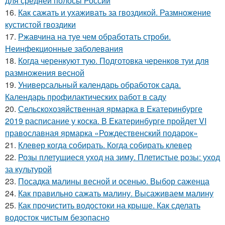
для средней полосы России
16.
Как сажать и ухаживать за гвоздикой. Размножение
кустистой гвоздики
17.
Ржавчина на туе чем обработать строби.
Неинфекционные заболевания
18.
Когда черенкуют тую. Подготовка черенков туи для
размножения весной
19.
Универсальный календарь обработок сада.
Календарь профилактических работ в саду
20.
Сельскохозяйственная ярмарка в Екатеринбурге
2019 расписание у коска. В Екатеринбурге пройдет VI
православная ярмарка «Рождественский подарок»
21.
Клевер когда собирать. Когда собирать клевер
22.
Розы плетущиеся уход на зиму. Плетистые розы: уход
за культурой
23.
Посадка малины весной и осенью. Выбор саженца
24.
Как правильно сажать малину. Высаживаем малину
25.
Как прочистить водостоки на крыше. Как сделать
водосток чистым безопасно