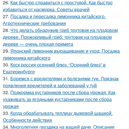
26.
Как быстро справиться с простудой. Как быстро
избавиться от насморка. Советы врачей
27.
Посадка и пересадка лимонника китайского.
Агротехнические требования
28.
Что делать обнаружив гриб трутовик на плодовом
дереве. Прожорливый гриб: трутовик на плодовом
дереве — очень плохая примета
29.
Японский лимонник выращивание и уход. Посадка
лимонника китайского
30.
Коск россия осенний блюз. “Осенний блюз” в
Екатеринбурге
31.
Боремся с вредителями и болезнями туи. Признак
появления вредителей и заболеваний у туй
32.
Подкормка кустарников после сбора урожая. Как
ухаживать за ягодными кустарниками после сбора
урожая
33.
Когда обрабатывать теплицу дымовой шашкой.
Особенности действия
34.
Многолетняя гвоздика на вашей даче. Описание