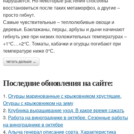
нарушается. Но некоторые растения способны
восстановиться после таких метаморфоз, а другие –
просто гибнут.
Самые чувствительные – теплолюбивые овощи и
деревья. Баклажаны, перцы, арбузы и дыни начинают
гибнуть уже при низких положительных температурах –
+1°С…+2°С. Томаты, кабачки и огурцы погибают при
температуре ниже 0°С.
читать дальше →
Последние обновления на сайте:
1.
Огурцы маринованные с крыжовником хрустящие.
Огурцы с крыжовником на зиму
2.
Клубника выращивание уход. В какое время сажать
3.
Работа на винограднике в октябре. Сезонные работы
на винограднике в октябре
4.
Алыча генерал описание сорта. Характеристика