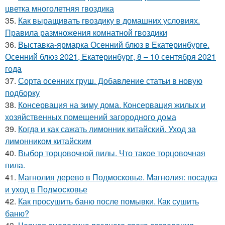
цветка многолетняя гвоздика
35.
Как выращивать гвоздику в домашних условиях.
Правила размножения комнатной гвоздики
36.
Выставка-ярмарка Осенний блюз в Екатеринбурге.
Осенний блюз 2021, Екатеринбург, 8 – 10 сентября 2021
года
37.
Сорта осенних груш. Добавление статьи в новую
подборку
38.
Консервация на зиму дома. Консервация жилых и
хозяйственных помещений загородного дома
39.
Когда и как сажать лимонник китайский. Уход за
лимонником китайским
40.
Выбор торцовочной пилы. Что такое торцовочная
пила.
41.
Магнолия дерево в Подмосковье. Магнолия: посадка
и уход в Подмосковье
42.
Как просушить баню после помывки. Как сушить
баню?