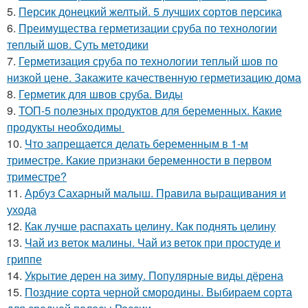
5.
Персик донецкий желтый. 5 лучших сортов персика
6.
Преимущества герметизации сруба по технологии
теплый шов. Суть методики
7.
Герметизация сруба по технологии теплый шов по
низкой цене. Закажите качественную герметизацию дома
8.
Герметик для швов сруба. Виды
9.
ТОП-5 полезных продуктов для беременных. Какие
продукты необходимы
10.
Что запрещается делать беременным в 1-м
триместре. Какие признаки беременности в первом
триместре?
11.
Арбуз Сахарный малыш. Правила выращивания и
ухода
12.
Как лучше распахать целину. Как поднять целину
13.
Чай из веток малины. Чай из веток при простуде и
гриппе
14.
Укрытие дерен на зиму. Популярные виды дёрена
15.
Поздние сорта черной смородины. Выбираем сорта