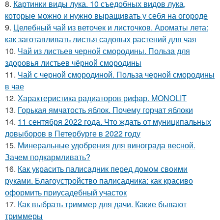
8.
Картинки виды лука. 10 съедобных видов лука,
которые можно и нужно выращивать у себя на огороде
9.
Целебный чай из веточек и листочков. Ароматы лета:
как заготавливать листья садовых растений для чая
10.
Чай из листьев черной смородины. Польза для
здоровья листьев чёрной смородины
11.
Чай с черной смородиной. Польза черной смородины
в чае
12.
Характеристика радиаторов рифар. MONOLIT
13.
Горькая ямчатость яблок. Почему горчат яблоки
14.
11 сентября 2022 года. Что ждать от муниципальных
довыборов в Петербурге в 2022 году
15.
Минеральные удобрения для винограда весной.
Зачем подкармливать?
16.
Как украсить палисадник перед домом своими
руками. Благоустройство палисадника: как красиво
оформить приусадебный участок
17.
Как выбрать триммер для дачи. Какие бывают
триммеры