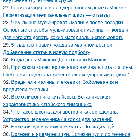
27.
Герметизация швов в деревянном доме в Москве.
Герметизация межпанельных швов — отзывы
28.
Чем лучше мульчировать малину после посадки.
Основные способы мульчирования малины — когда и
для чего это делать, какие материалы использовать
29.
5 главных правил ухода за малиной весной.
Добавление статьи в новую подборку
30.
Когда день Макоши. День богини Макоши
31.
При каком холестерине надо начинать пить статины.
Нужно ли следить за холестерином здоровым людям?
32.
Вредители малины и ежевики. Заболевания и
вредители ежевики
33.
Все о лимоннике китайском. Ботаническая
характеристика китайского лимонника
34.
Что такое школка для цветов и как ее сделать.
Устройство череночника / школки для растений
35.
Болезни туи и как их избежать. По видам туй
36.
Болезни и вредители туи. Болезни туи и их лечение