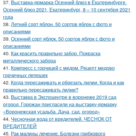
37.
Выставка-ярмарка Осенний блюз в Екатеринбурге.
Осенний блюз 2021, Екатеринбург, 8 – 10 сентября 2021
года
38.
Летний сорт яблон. 50 сортов яблок с фото и
описаниями
39.
Осенний сорт яблок. 50 сортов яблок с фото и
описаниями
40.
Как красить правильно забор. Покраска
металлического забора
41.
Компресс с горчицей с медом. Рецепт медово
горчичных лепешек
42.
Когда пересаживать и обрезать лилии. Когда и как
правильно пересаживать лилии?
43.
Выставка в Экспоцентре в воронеже 2019 сад
огород. Горожан пригласили на выставку-ярмарку
«Воронежская усадьба. Дача, сад, огород»
44.
Чесночная вода от вредителей. ЧЕСНОК ОТ
ВРЕДИТЕЛЕЙ
45.
Рак малины лечение. Болезни грибкового