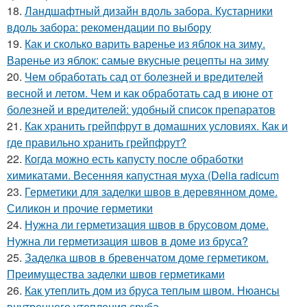
18.
Ландшафтный дизайн вдоль забора. Кустарники
вдоль забора: рекомендации по выбору
19.
Как и сколько варить варенье из яблок на зиму.
Варенье из яблок: самые вкусные рецепты на зиму
20.
Чем обработать сад от болезней и вредителей
весной и летом. Чем и как обработать сад в июне от
болезней и вредителей: удобный список препаратов
21.
Как хранить грейпфрут в домашних условиях. Как и
где правильно хранить грейпфрут?
22.
Когда можно есть капусту после обработки
химикатами. Весенняя капустная муха (Delia radicum
23.
Герметики для заделки швов в деревянном доме.
Силикон и прочие герметики
24.
Нужна ли герметизация швов в брусовом доме.
Нужна ли герметизация швов в доме из бруса?
25.
Заделка швов в бревенчатом доме герметиком.
Преимущества заделки швов герметиками
26.
Как утеплить дом из бруса теплым швом. Нюансы
внутреннего утепления сруба