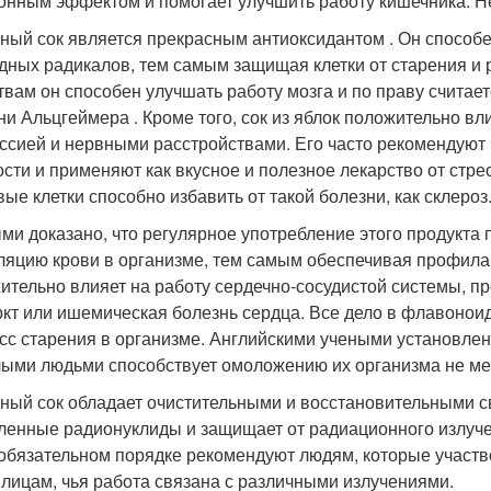
онным эффектом и помогает улучшить работу кишечника. Не
ный сок является прекрасным антиоксидантом . Он способ
дных радикалов, тем самым защищая клетки от старения и
твам он способен улучшать работу мозга и по праву счита
ни Альцгеймера
. Кроме того, сок из яблок положительно в
ссией и нервными расстройствами. Его часто рекомендуют
ости и применяют как вкусное и полезное лекарство от стрес
вые клетки способно избавить от такой болезни, как склероз
ми доказано, что регулярное употребление этого продукта 
ляцию крови в организме, тем самым обеспечивая профилак
ительно влияет на работу сердечно-сосудистой системы, пр
кт или ишемическая болезнь сердца. Все дело в флавоноид
сс старения в организме. Английскими учеными установлено
ыми людьми способствует омоложению их организма не мен
ный сок обладает очистительными и восстановительными с
ленные радионуклиды и защищает от радиационного излуче
 обязательном порядке рекомендуют людям, которые участв
 лицам, чья работа связана с различными излучениями.