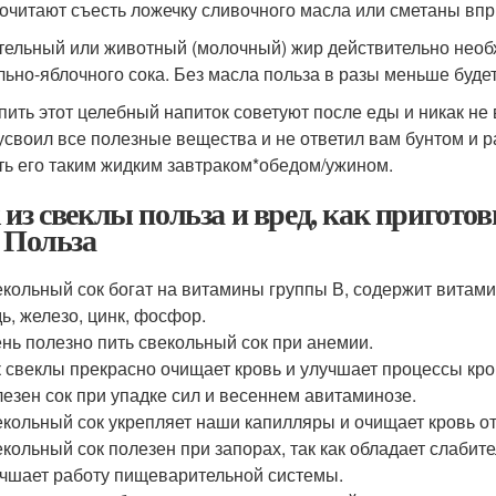
очитают съесть ложечку сливочного масла или сметаны впри
тельный или животный (молочный) жир действительно необ
льно-яблочного сока. Без масла польза в разы меньше будет
 пить этот целебный напиток советуют после еды и никак не 
усвоил все полезные вещества и не ответил вам бунтом и ра
ть его таким жидким завтраком*обедом/ужином.
 из свеклы польза и вред, как пригото
. Польза
кольный сок богат на витамины группы В, содержит витамин 
ь, железо, цинк, фосфор.
нь полезно пить свекольный сок при анемии.
 свеклы прекрасно очищает кровь и улучшает процессы кр
езен сок при упадке сил и весеннем авитаминозе.
кольный сок укрепляет наши капилляры и очищает кровь от
кольный сок полезен при запорах, так как обладает слаби
чшает работу пищеварительной системы.