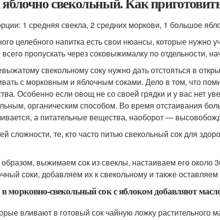
 яблочно свекольный. Как приготовит
рции: 1 средняя свекла, 2 средних моркови, 1 большое ябло
ного целебного напитка есть свои нюансы, которые нужно уч
 всего пропускать через соковыжималку по отдельности, на
выжатому свекольному соку нужно дать отстояться в откры
вать с морковным и яблочным соками. Дело в том, что пом
тва. Особенно если овощ не со своей грядки и у вас нет ув
льным, органическим способом. Во время отстаивания бол
чивается, а питательные вещества, наоборот — высовобожд
ей сложности, те, кто часто питью свекольный сок для здор
.
 образом, выжимаем сок из свеклы, настаиваем его около 
очный соки, добавляем их к свекольному и также оставляем 
 в морковно-свекольный сок с яблоком добавляют масл
орые вливают в готовый сок чайную ложку растительного 