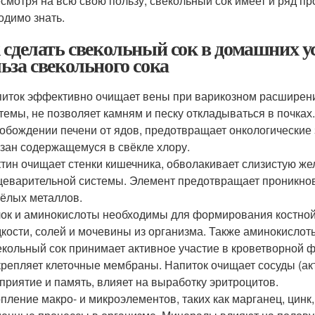
есмотря на всю свою пользу, свекольный сок имеет и ряд п
одимо знать.
 сделать свекольный сок в домашних у
ьза свекольного сока
иток эффективно очищает вены при варикозном расширен
темы, не позволяет камням и песку откладываться в почках
обождении печени от ядов, предотвращает онкологические 
зан содержащемуся в свёкле хлору.
тин очищает стенки кишечника, обволакивает слизистую же
еварительной системы. Элемент предотвращает проникнове
ёлых металлов.
ок и аминокислоты необходимы для формирования костной
кости, солей и мочевины из организма. Также аминокислот
кольный сок принимает активное участие в кроветворной ф
крепляет клеточные мембраны. Напиток очищает сосуды (ак
приятие и память, влияет на выработку эритроцитов.
пление макро- и микроэлементов, таких как марганец, цинк,