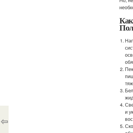
Но, н
необх
Как
Пол
Нап
сис
осв
обя
Пек
пищ
тяж
Бел
жид
Све
и у
⇦
вос
Ско