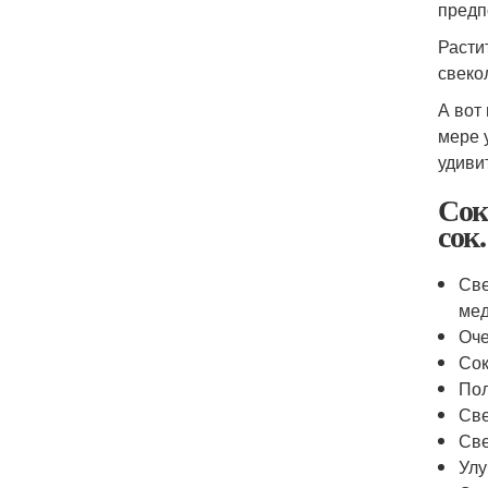
предп
Расти
свеко
А вот
мере 
удиви
Сок
сок
Све
мед
Оче
Сок
Пол
Све
Све
Улу