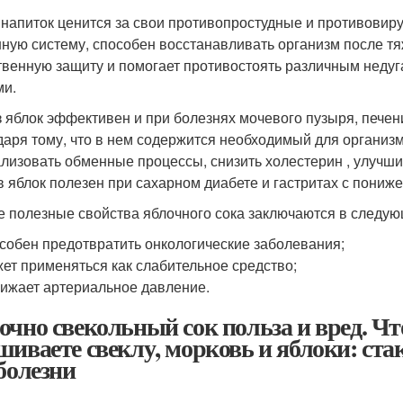
 напиток ценится за свои противопростудные и противовиру
ную систему, способен восстанавливать организм после тя
твенную защиту и помогает противостоять различным недуга
ми.
з яблок эффективен и при болезнях мочевого пузыря, печени
даря тому, что в нем содержится необходимый для организм
лизовать обменные процессы, снизить холестерин , улучши
в яблок полезен при сахарном диабете и гастритах с пониж
е полезные свойства яблочного сока заключаются в следу
собен предотвратить онкологические заболевания;
ет применяться как слабительное средство;
ижает артериальное давление.
очно свекольный сок польза и вред. Чт
шиваете свеклу, морковь и яблоки: ста
 болезни