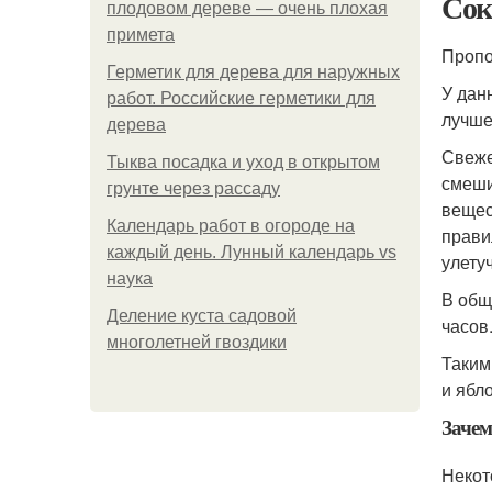
Сок
плодовом дереве — очень плохая
примета
Пропо
Герметик для дерева для наружных
У дан
работ. Российские герметики для
лучше
дерева
Свеже
Тыква посадка и уход в открытом
смеши
грунте через рассаду
вещес
Календарь работ в огороде на
прави
каждый день. Лунный календарь vs
улету
наука
В общ
Деление куста садовой
часов
многолетней гвоздики
Таким
и ябл
Зачем
Некот