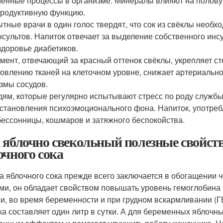
енные процессы в организме. Минералы влияют на полову
родуктивную функцию.
тные врачи в один голос твердят, что сок из свёклы необ
нсультов. Напиток отвечает за выделение собственного ин
здоровье диабетиков.
мент, отвечающий за красный оттенок свёклы, укрепляет ст
овлению тканей на клеточном уровне, снижает артериально
змы сосудов.
ям, которые регулярно испытывают стресс по роду службы
становления психоэмоционального фона. Напиток, употреблё
бессонницы, кошмаров и затяжного беспокойства.
 яблочно свекольный полезные свойств
очного сока
а яблочного сока прежде всего заключается в обогащении 
ми, он обладает свойством повышать уровень гемоглобина в
и, во время беременности и при грудном вскармливании (Г
ка составляет один литр в сутки
. А для беременных яблочный