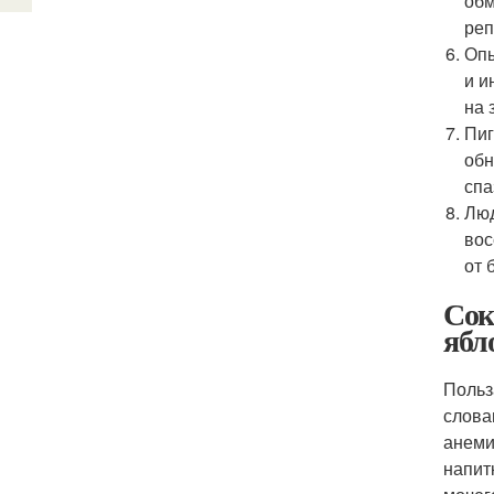
обм
реп
Опы
и и
на 
Пиг
обн
спа
Люд
вос
от 
Сок
ябл
Польз
слова
анеми
напит