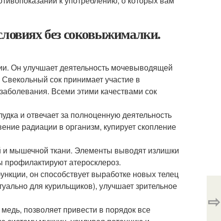
ротивопоказаний к употреблению, о которых вам
словиях без соковыжималки.
ии. Он улучшает деятельность мочевыводящей
. Свекольный сок принимает участие в
заболевания. Всеми этими качествами сок
лудка и отвечает за полноценную деятельность
ние радиации в организм, купирует скопление
 и мышечной ткани. Элементы выводят излишки
ы профилактируют атеросклероз.
ункции, он способствует выработке новых телец
туально для курильщиков), улучшает зрительное
⇨
 медь, позволяет привести в порядок все