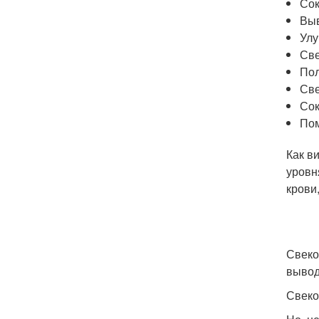
Сок
Выв
Улу
Све
Пол
Све
Сок
Пом
Как в
уровн
крови
Свеко
вывод
Свеко