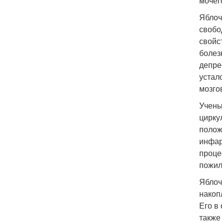
мочег
Яблоч
свобо
свойс
болез
депре
устал
мозго
Учены
цирку
полож
инфар
проце
пожил
Яблоч
накоп
Его в
также