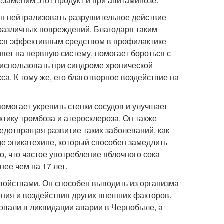
заменим этот продукт и при авитаминозе.
ен нейтрализовать разрушительное действие
 различных повреждений. Благодаря таким
ется эффективным средством в профилактике
лияет на нервную систему, помогает бороться с
 использовать при синдроме хронической
са. К тому же, его благотворное воздействие на
.
помогает укрепить стенки сосудов и улучшает
тику тромбоза и атеросклероза. Он также
едотвращая развитие таких заболеваний, как
е эпикатехине, который способен замедлить
, что частое употребление яблочного сока
ее чем на 17 лет
.
войствами. Он способен выводить из организма
ния и воздействия других внешних факторов.
овали в ликвидации аварии в Чернобыле, а