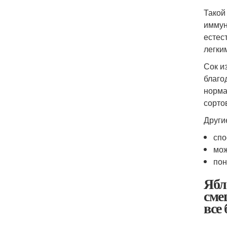
Такой
иммун
естес
легки
Сок и
благо
норма
сорто
Други
спо
мож
пон
Ябл
сме
все