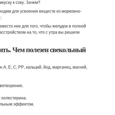
куску к соку. Зачем?
ходим для усвоения веществ из морковно-
.
вместо нее для того, чтобы желудок в полной
сстройством на то, что с утра вы решили
вить. Чем полезен свекольный
А, Е, С, РР, кальций, йод, марганец, магний,
оветворения.
 холестерина.
тельным эффектом.