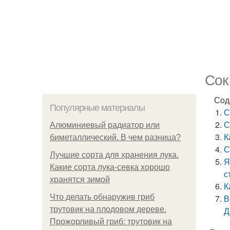
Сок
Сод
Популярные материалы
С
С
Алюминиевый радиатор или
К
биметаллический. В чем разница?
С
Лучшие сорта для хранения лука.
Я
Какие сорта лука-севка хорошо
с
хранятся зимой
К
Что делать обнаружив гриб
В
трутовик на плодовом дереве.
Д
Прожорливый гриб: трутовик на