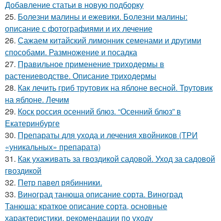
Добавление статьи в новую подборку
25.
Болезни малины и ежевики. Болезни малины:
описание с фотографиями и их лечение
26.
Сажаем китайский лимонник семенами и другими
способами. Размножение и посадка
27.
Правильное применение триходермы в
растениеводстве. Описание триходермы
28.
Как лечить гриб трутовик на яблоне весной. Трутовик
на яблоне. Лечим
29.
Коск россия осенний блюз. “Осенний блюз” в
Екатеринбурге
30.
Препараты для ухода и лечения хвойников (ТРИ
«уникальных» препарата)
31.
Как ухаживать за гвоздикой садовой. Уход за садовой
гвоздикой
32.
Петр павел рябинники.
33.
Виноград танюша описание сорта. Виноград
Танюша: краткое описание сорта, основные
характеристики, рекомендации по уходу