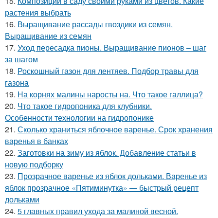
15.
Композиции в саду своими руками из цветов. Какие
растения выбрать
16.
Выращивание рассады гвоздики из семян.
Выращивание из семян
17.
Уход пересадка пионы. Выращивание пионов – шаг
за шагом
18.
Роскошный газон для лентяев. Подбор травы для
газона
19.
На корнях малины наросты на. Что такое галлица?
20.
Что такое гидропоника для клубники.
Особенности технологии на гидропонике
21.
Сколько храниться яблочное варенье. Срок хранения
варенья в банках
22.
Заготовки на зиму из яблок. Добавление статьи в
новую подборку
23.
Прозрачное варенье из яблок дольками. Варенье из
яблок прозрачное «Пятиминутка» — быстрый рецепт
дольками
24.
5 главных правил ухода за малиной весной.