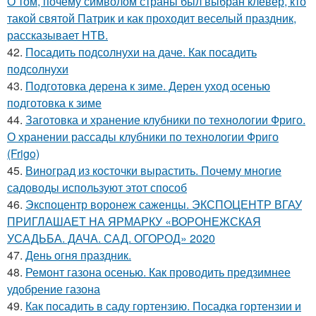
О том, почему символом страны был выбран клевер, кто
такой святой Патрик и как проходит веселый праздник,
рассказывает НТВ.
42.
Посадить подсолнухи на даче. Как посадить
подсолнухи
43.
Подготовка дерена к зиме. Дерен уход осенью
подготовка к зиме
44.
Заготовка и хранение клубники по технологии Фриго.
О хранении рассады клубники по технологии Фриго
(Frigo)
45.
Виноград из косточки вырастить. Почему многие
садоводы используют этот способ
46.
Экспоцентр воронеж саженцы. ЭКСПОЦЕНТР ВГАУ
ПРИГЛАШАЕТ НА ЯРМАРКУ «ВОРОНЕЖСКАЯ
УСАДЬБА. ДАЧА. САД. ОГОРОД» 2020
47.
День огня праздник.
48.
Ремонт газона осенью. Как проводить предзимнее
удобрение газона
49.
Как посадить в саду гортензию. Посадка гортензии и