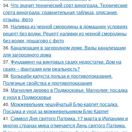
34.
Что значит технический сорт винограда. Технические
сорта винограда: сравнительная таблица, описание,
отзывы, фото
35.
Наливка из черной смородины в домашних условиях
рецепт без водки. Рецепт наливки из черной смородины
без водки, пошагово с фото
36.
Канализация в загородном доме. Виды канализации
для загородного дома
37.
Фундамент на винтовых сваях недостатки. Дом на
сваях – фантазия или реальность?
38.
Кольраби капуста польза и противопоказания.
Полезные свойства и противопоказания
39.
Магнолия дерево в Подмосковье. Магнолия: посадка
и уход в Подмосковье
40.
Можжевельник чешуйчатый Блю-карпет посадка.
Посадка и уход за можжевельником Блю Карпет
41.
Символ Дня святого Патрика. 17 марта в Ирландии и
многих странах мира отмечается День святого Патрика.