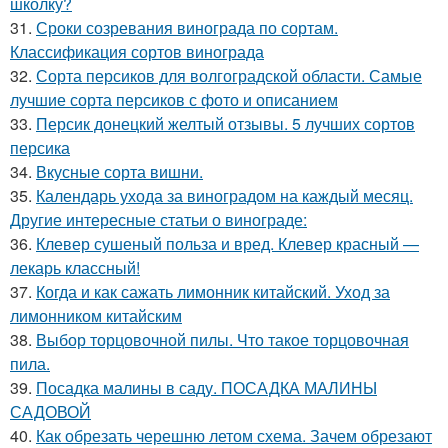
школку?
31.
Сроки созревания винограда по сортам.
Классификация сортов винограда
32.
Сорта персиков для волгоградской области. Самые
лучшие сорта персиков с фото и описанием
33.
Персик донецкий желтый отзывы. 5 лучших сортов
персика
34.
Вкусные сорта вишни.
35.
Календарь ухода за виноградом на каждый месяц.
Другие интересные статьи о винограде:
36.
Клевер сушеный польза и вред. Клевер красный —
лекарь классный!
37.
Когда и как сажать лимонник китайский. Уход за
лимонником китайским
38.
Выбор торцовочной пилы. Что такое торцовочная
пила.
39.
Посадка малины в саду. ПОСАДКА МАЛИНЫ
САДОВОЙ
40.
Как обрезать черешню летом схема. Зачем обрезают