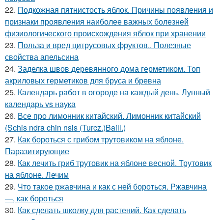
22.
Подкожная пятнистость яблок. Причины появления и
признаки проявления наиболее важных болезней
физиологического происхождения яблок при хранении
23.
Польза и вред цитрусовых фруктов.. Полезные
свойства апельсина
24.
Заделка швов деревянного дома герметиком. Топ
акриловых герметиков для бруса и бревна
25.
Календарь работ в огороде на каждый день. Лунный
календарь vs наука
26.
Все про лимонник китайский. Лимонник китайский
(Schis ndra chin nsis (Turcz.)Baill.)
27.
Как бороться с грибом трутовиком на яблоне.
Паразитирующие
28.
Как лечить гриб трутовик на яблоне весной. Трутовик
на яблоне. Лечим
29.
Что такое ржавчина и как с ней бороться. Ржавчина
—, как бороться
30.
Как сделать школку для растений. Как сделать