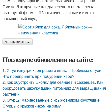
Самый популярный сорт кислых яблок — «Грэнни
Смит». Это крупные плоды зеленого цвета слегка
вытянутой формы. Яблоки очень сочные и имеют
насыщенный вкус;
читать дальше →
Последние обновления на сайте:
1.
У туи изнутри хвоя рыжего цвета.. Проблема с туей.
Что предпринять при побурении хвои?
2.
Как обустроить школку для сеянцев и саженцев. Как
оборудовать школку (мини питомник) для выращивания
растений
3.
Огурцы маринованные с крыжовником хрустящие.
Огурцы с крыжовником на зиму