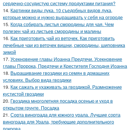
сердечно-сосудистую систему продуктами питания?
14.
Картинки виды лука. 10 съедобных видов лука,
которые можно и нужно выращивать у себя на огороде
15.
Когда собирать листья смородины для чая. Чем
полезен чай из листьев смородины и малины
16.
Как приготовить чай из веточек. Как приготовить
лечебные чаи из веточек вишни, смородины, шиповника
зимой
17.
Усекновение главы Иоанна Предтечи. Усекновение
главы Пророка, Предтечи и Крестителя Господня Иоанна
18.
Выращивание гвоздики из семян в домашних
условиях. Выбор вида гвоздики
19.
Как сажать и ухаживать за гвоздикой. Размножение
кустистой гвоздики
20.
Гвоздика многолетняя посадка осенью и уход в
открытом грунте. Посадка
21.
Сорта винограда для южного урала. Лучшие сорта
винограда для Урала, требующие дополнительного
покрова