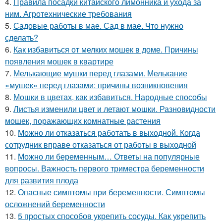
4.
Правила посадки китайского лимонника и ухода за
ним. Агротехнические требования
5.
Садовые работы в мае. Сад в мае. Что нужно
сделать?
6.
Как избавиться от мелких мошек в доме. Причины
появления мошек в квартире
7.
Мелькающие мушки перед глазами. Мелькание
«мушек» перед глазами: причины возникновения
8.
Мошки в цветах, как избавиться. Народные способы
9.
Листья изменили цвет и летают мошки. Разновидности
мошек, поражающих комнатные растения
10.
Можно ли отказаться работать в выходной. Когда
сотрудник вправе отказаться от работы в выходной
11.
Можно ли беременным… Ответы на популярные
вопросы. Важность первого триместра беременности
для развития плода
12.
Опасные симптомы при беременности. Симптомы
осложнений беременности
13.
5 простых способов укрепить сосуды. Как укрепить