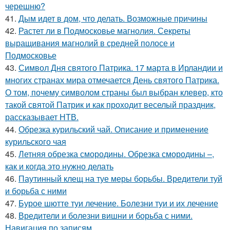
черешню?
41.
Дым идет в дом, что делать. Возможные причины
42.
Растет ли в Подмосковье магнолия. Секреты
выращивания магнолий в средней полосе и
Подмосковье
43.
Символ Дня святого Патрика. 17 марта в Ирландии и
многих странах мира отмечается День святого Патрика.
О том, почему символом страны был выбран клевер, кто
такой святой Патрик и как проходит веселый праздник,
рассказывает НТВ.
44.
Обрезка курильский чай. Описание и применение
курильского чая
45.
Летняя обрезка смородины. Обрезка смородины –,
как и когда это нужно делать
46.
Паутинный клещ на туе меры борьбы. Вредители туй
и борьба с ними
47.
Бурое шютте туи лечение. Болезни туи и их лечение
48.
Вредители и болезни вишни и борьба с ними.
Навигация по записям