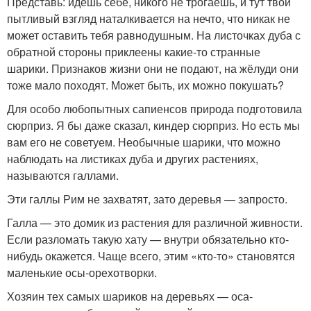
Представь: идёшь себе, никого не трогаешь, и тут твой
пытливый взгляд наталкивается на нечто, что никак не
может оставить тебя равнодушным. На листочках дуба с
обратной стороны приклеены какие-то странные
шарики. Признаков жизни они не подают, на жёлуди они
тоже мало походят. Может быть, их можно покушать?
Для особо любопытных сапиенсов природа подготовила
сюрприз. Я бы даже сказал, киндер сюрприз. Но есть мы
вам его не советуем. Необычные шарики, что можно
наблюдать на листиках дуба и других растениях,
называются галлами.
Эти галлы Рим не захватят, зато деревья — запросто.
Галла — это домик из растения для различной живности.
Если разломать такую хату — внутри обязательно кто-
нибудь окажется. Чаще всего, этим «кто-то» становятся
маленькие осы-орехотворки.
Хозяин тех самых шариков на деревьях — оса-