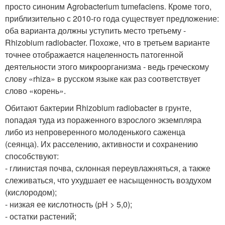
просто синоним Agrobacterium tumefaciens. Кроме того,
приблизительно с 2010-го года существует предложение:
оба варианта должны уступить место третьему -
Rhizobium radiobacter. Похоже, что в третьем варианте
точнее отображается нацеленность патогенной
деятельности этого микроорганизма - ведь греческому
слову «rhiza» в русском языке как раз соответствует
слово «корень».
Обитают бактерии Rhizobium radiobacter в грунте,
попадая туда из пораженного взрослого экземпляра
либо из непроверенного молоденького саженца
(сеянца). Их расселению, активности и сохранению
способствуют:
- глинистая почва, склонная переувлажняться, а также
слеживаться, что ухудшает ее насыщенность воздухом
(кислородом);
- низкая ее кислотность (pH > 5,0);
- остатки растений;