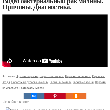
Видео бактериальный рак малины.
Причины. Диагностика.
Категории:
Круглые наросты
,
Наросты на корнях
,
Наросты на листьях
,
Странные
ягоды
,
Наросты на дубовых листьях
,
Галла на листьях
,
Галловые клещи
,
Наросты
на деревьях
,
Бактериальный рак
Читайте также