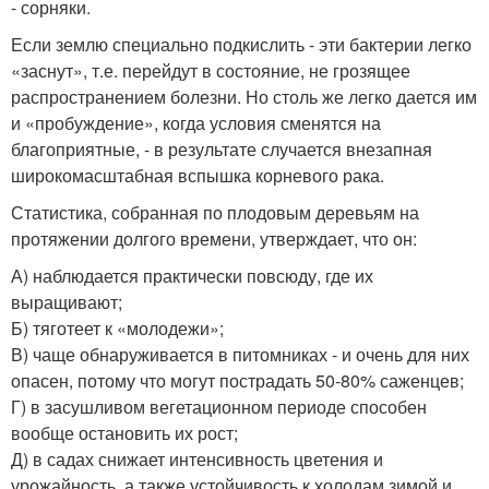
- сорняки.
Если землю специально подкислить - эти бактерии легко
«заснут», т.е. перейдут в состояние, не грозящее
распространением болезни. Но столь же легко дается им
и «пробуждение», когда условия сменятся на
благоприятные, - в результате случается внезапная
широкомасштабная вспышка корневого рака.
Статистика, собранная по плодовым деревьям на
протяжении долгого времени, утверждает, что он:
А) наблюдается практически повсюду, где их
выращивают;
Б) тяготеет к «молодежи»;
В) чаще обнаруживается в питомниках - и очень для них
опасен, потому что могут пострадать 50-80% саженцев;
Г) в засушливом вегетационном периоде способен
вообще остановить их рост;
Д) в садах снижает интенсивность цветения и
урожайность, а также устойчивость к холодам зимой и