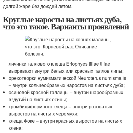
долгой жаре без дождей летом.
Круглые наросты на листьях дуба,
что это такое. Варианты проявлений
личинки галлового клеща Eriophyes tiliae tiliae
вызревают внутри белых или красных галлов липы;
орехотворки нумизматической Neuroterus numismalis
– внутри кольцеобразных наростов на листьях дуба;
осиновой красной галлицы – внутри шарообразных
вздутий на листьях осины;
тромбидиформного клеща – внутри розоватых
выростов на листьях черемухи;
клеща Фоке – внутри красных выростов на листьях
клена;