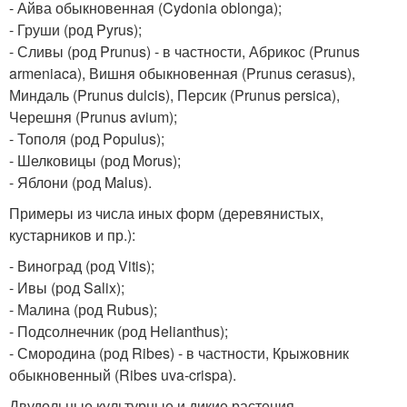
- Айва обыкновенная (Cydonia oblonga);
- Груши (род Pyrus);
- Сливы (род Prunus) - в частности, Абрикос (Prunus
armeniaca), Вишня обыкновенная (Prunus cerasus),
Миндаль (Prunus dulcis), Персик (Prunus persica),
Черешня (Prunus avium);
- Тополя (род Populus);
- Шелковицы (род Morus);
- Яблони (род Malus).
Примеры из числа иных форм (деревянистых,
кустарников и пр.):
- Виноград (род Vitis);
- Ивы (род Salix);
- Малина (род Rubus);
- Подсолнечник (род Helianthus);
- Смородина (род Ribes) - в частности, Крыжовник
обыкновенный (Ribes uva-crispa).
Двудольные культурные и дикие растения,