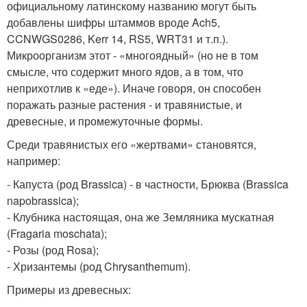
официальному латинскому названию могут быть
добавлены шифры штаммов вроде Ach5,
CCNWGS0286, Kerr 14, RS5, WRT31 и т.п.).
Микроорганизм этот - «многоядный» (но не в том
смысле, что содержит много ядов, а в том, что
неприхотлив к «еде»). Иначе говоря, он способен
поражать разные растения - и травянистые, и
древесные, и промежуточные формы.
Среди травянистых его «жертвами» становятся,
например:
- Капуста (род Brassica) - в частности, Брюква (Brassica
napobrassica);
- Клубника настоящая, она же Земляника мускатная
(Fragaria moschata);
- Розы (род Rosa);
- Хризантемы (род Chrysanthemum).
Примеры из древесных: