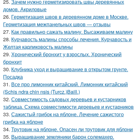
25.
Зачем нужно герметизировать швы деревянных
домов. Акриловые
26.
Герметизация швов в деревянном доме в Москве.
Герметизация межпанельных швов — отзывы
27.
Как правильно сажать малину. Высаживаем малину
28.
Курчавость малины способы лечения. Курчавость и
Желтая карликовость малины
29.
Хронический бронхит у взрослых. Хронический
бронхит
30.
Клубника уход и выращивание в открытом грунте.
Посадка
31.
Все про лимонник китайский. Лимонник китайский
(Schis ndra chin nsis (Turcz.)Baill.)
32.
Совместимость садовых деревьев и кустарников
таблица. Схема совместимости деревьев и кустарников
33.
Сажистый грибок на яблоне. Лечение сажистого
грибка на яблоне
34.
Трутовик на яблоне. Опасен ли трутовик для яблони
35.
Выращивание земляники барон солемахер.