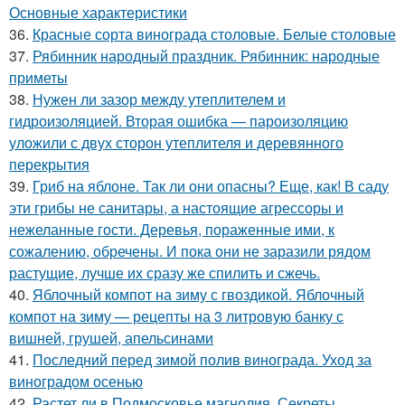
Основные характеристики
36.
Красные сорта винограда столовые. Белые столовые
37.
Рябинник народный праздник. Рябинник: народные
приметы
38.
Нужен ли зазор между утеплителем и
гидроизоляцией. Вторая ошибка — пароизоляцию
уложили с двух сторон утеплителя и деревянного
перекрытия
39.
Гриб на яблоне. Так ли они опасны? Еще, как! В саду
эти грибы не санитары, а настоящие агрессоры и
нежеланные гости. Деревья, пораженные ими, к
сожалению, обречены. И пока они не заразили рядом
растущие, лучше их сразу же спилить и сжечь.
40.
Яблочный компот на зиму с гвоздикой. Яблочный
компот на зиму — рецепты на 3 литровую банку с
вишней, грушей, апельсинами
41.
Последний перед зимой полив винограда. Уход за
виноградом осенью
42.
Растет ли в Подмосковье магнолия. Секреты