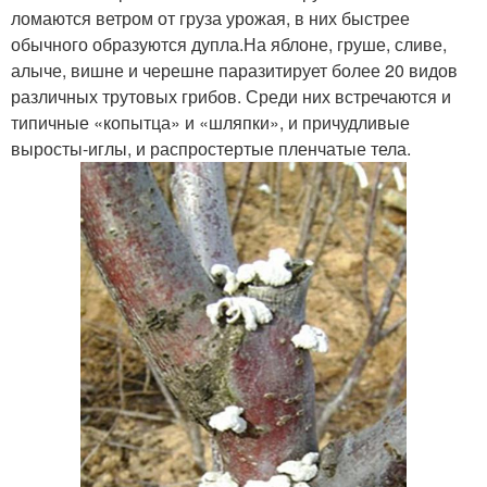
ломаются ветром от груза урожая, в них быстрее
обычного образуются дупла.На яблоне, груше, сливе,
алыче, вишне и черешне паразитирует более 20 видов
различных трутовых грибов. Среди них встречаются и
типичные «копытца» и «шляпки», и причудливые
выросты-иглы, и распростертые пленчатые тела.