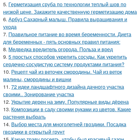
5.
Герметизация сруба по технологии теплый шов по
низкой цене. Закажите качественную герметизацию дома
6.
Арбуз Сахарный малыш. Правила выращивания и
ухода
7.
Правильное питание во время беременности. Диета
для беременных - пять основных правил питания:
8.
Медведка вредитель огорода. Польза и вред
9.
5 простых способов укрепить сосуды. Как укрепить
сердечно-сосудистую систему продуктами питания?
10.
Рецепт чай из веточек смородины. Чай из веток
малины, смородины и вишни
11.
72 идеи ландшафтного дизайна дачного участка
своими.. Зонирование участка
12.
Укрытие дерен на зиму. Популярные виды дёрена
13.
Композиции в саду своими руками из цветов. Какие
растения выбрать
14.
Выбор места для многолетней гвоздики. Посадка
гвоздики в открытый грунт
15.
Какую траву посеять, чтобы был красивый газон.