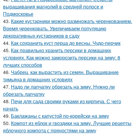
выращивания магнолий в средней полосе и
Подмосковье
43.
Какие кустарники можно размножать черенкованием.
Время черенковать. Увеличиваем популяцию
декоративных кустарников в саду
44.
Как сохранить куст перца до весны. Чудо-перчик
45.
Как правильно хранить персики в домашних
условиях. Как можно заморозить персики на зиму: 8
лучших способов
46.
Чабрец, как вырастить из семян. Выращивание
тимьяна в домашних условиях
47.
Надо ли лапчатку обрезать на зиму. Нужно ли
обрезать лапчатку
48.
Печи для сада своими руками из кирпича. С чего
начать
49.
Баклажаны с капустой по-корейски на зиму
50.
Компот из яблок и гвоздики на зиму. Лучшие рецепты
яблочного компота с пряностями на зиму