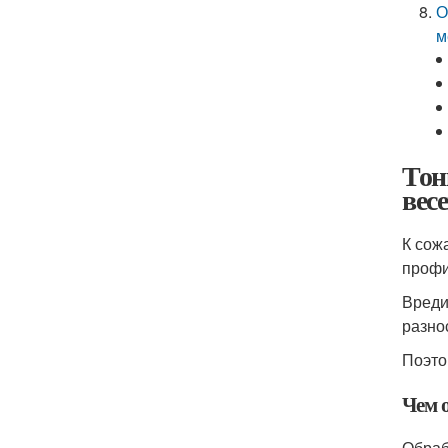
О
м
Тон
вес
К сож
профи
Вреди
разнос
Поэто
Чем 
Обраб