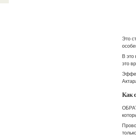
Это с
особе
В это
это в
Эффек
Актар
Как 
ОБРАТ
котор
Прово
тольк