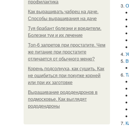
профилактика
О
Как выращивать чабрец на даче.
Способы выращивания на даче
Туя брабант болезни и вредители.
Болезни туи и их лечение
Топ-6 запретов при простатите. Чем
же питание при простатите
У
отличается от обычного меню?
В
Корень подсолнуха, как сушить. Как
Т
не ошибиться при покупке корней
или при их заготовке
Выращивание рододендронов в
подмосковье. Как выглядят
рододендроны
К