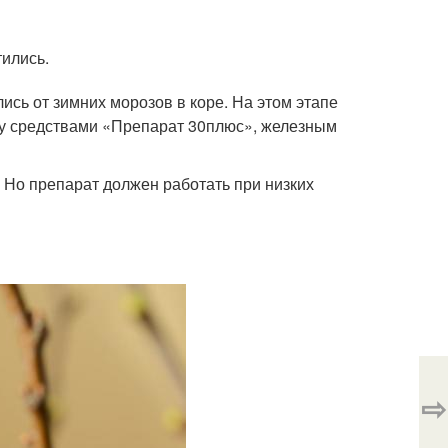
тились.
сь от зимних морозов в коре. На этом этапе
ку средствами «Препарат 30плюс», железным
 Но препарат должен работать при низких
⇨