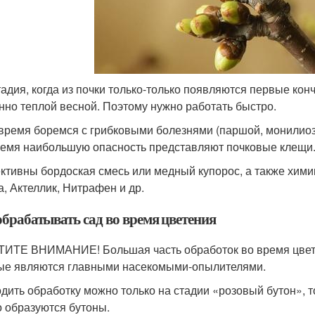
тадия, когда из почки только-только появляются первые кон
нно теплой весной. Поэтому нужно работать быстро.
 время боремся с грибковыми болезнями (паршой, монилио
ремя наибольшую опасность представляют почковые клещи
тивны бордоская смесь или медный купорос, а также химик
а, Актеллик, Нитрафен и др.
обрабатывать сад во время цветения
ИТЕ ВНИМАНИЕ! Большая часть обработок во время цветен
ые являются главными насекомыми-опылителями.
дить обработку можно только на стадии «розовый бутон», то
о образуются бутоны.