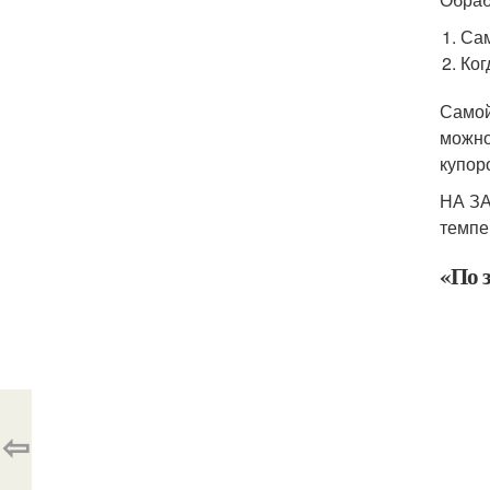
Сам
Ког
Самой
можно
купор
НА ЗА
темпе
«По 
⇦