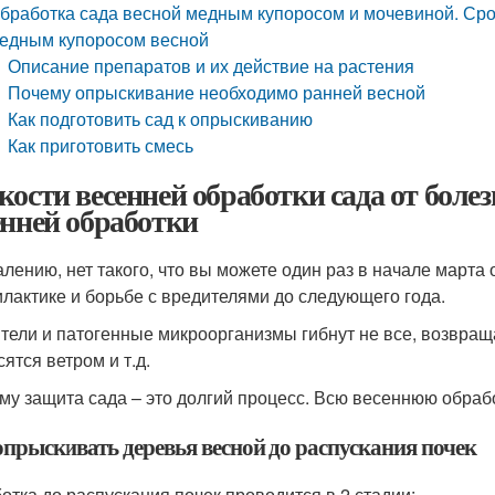
бработка сада весной медным купоросом и мочевиной. Сро
едным купоросом весной
Описание препаратов и их действие на растения
Почему опрыскивание необходимо ранней весной
Как подготовить сад к опрыскиванию
Как приготовить смесь
кости весенней обработки сада от боле
енней обработки
алению, нет такого, что вы можете один раз в начале марта 
лактике и борьбе с вредителями до следующего года.
тели и патогенные микроорганизмы гибнут не все, возвраща
ятся ветром и т.д.
му защита сада – это долгий процесс. Всю весеннюю обрабо
опрыскивать деревья весной до распускания почек
отка до распускания почек проводится в 2 стадии: