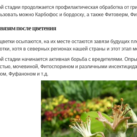
ой стадии продолжается профилактическая обработка от гри
ьзовать можно Карбофос и бордоску, а также Фитоверм, Фит
вязям после цветения
 цветки осыпаются, на их месте остаются завязи будущих п
отки, хотя в северных регионах нашей страны и этот этап м
ой стадии начинается активная борьба с вредителями. Опр
стью, мочевиной, Фитоспорином и различными инсектицида
ом, Фуфаноном и т.д.