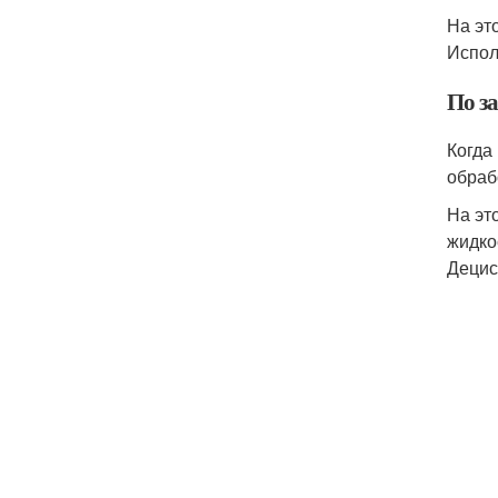
На эт
Испол
По за
Когда
обраб
На эт
жидко
Децис