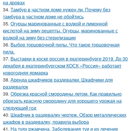
на дровах
34.
Тамбур в частном доме нужен ли. Почему без
тамбура в частном доме не обойтись
35.
Огурцы маринованные с водкой и лимонной
кислотой на зиму рецепты. Огурцы, маринованные с
водкой на зиму без стерилизации
36.
Выбор торцовочной пилы. Что такое торцовочная
пила.
37.
Выставки в коске россия в екатеринбурге 2019. До 30
декабря в екатеринбургском КОСК «Россия» работает
новогодняя ярмарка
38.
Аренда шкафчиков раздевалки. Шкафчики для
раздевалок
39.
Обрезка красной смородины летом. Как правильно
обрезать красную смородину для хорошего урожая на
следующий год
40.
Шкафчик в раздевалку чертеж. Обзор металлических
шкафов в раздевалку, правила выбора
41.
На туях ржавчина. Заболевания туи и их лечение