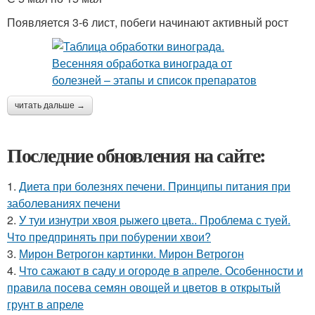
Появляется 3-6 лист, побеги начинают активный рост
читать дальше →
Последние обновления на сайте:
1.
Диета при болезнях печени. Принципы питания при
заболеваниях печени
2.
У туи изнутри хвоя рыжего цвета.. Проблема с туей.
Что предпринять при побурении хвои?
3.
Мирон Ветрогон картинки. Мирон Ветрогон
4.
Что сажают в саду и огороде в апреле. Особенности и
правила посева семян овощей и цветов в открытый
грунт в апреле