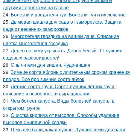
химические средства в борьбе с одуванчиками и
другими сорняками на газоне
24.
Болезни и вредители туи. Болезни туи и их лечение
25.
Дымовая шашка для сада от заморозков. Защита
сада от весенних заморозков
26.
Многолетняя гвоздика на вашей даче. Описание
цветка многолетняя гвоздика
27.
Дерен на зиму укрывать. Дёрен белый: 11 лучших
садовых разновидностей
28.
Опылители для вишни. Чудо-вишня
29.
Зимние сорта яблонь с длительным сроком хранения
плодов. Всё про зимние сорта яблок
30.
Летние сорта груш. Сорта лучших летних груш:
описание и особенности выращивания
31.
Чем болеет капуста. Виды болезней капусты в
открытом грунте
32.
Очистка кирпича от высолов. Способы удаления
высолов с кирпичной кладки
33.
Печь для бани, какая лучше. Лучшие печи для бани