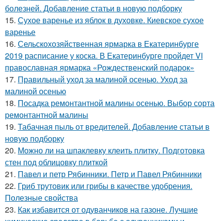
болезней. Добавление статьи в новую подборку
15.
Сухое варенье из яблок в духовке. Киевское сухое
варенье
16.
Сельскохозяйственная ярмарка в Екатеринбурге
2019 расписание у коска. В Екатеринбурге пройдет VI
православная ярмарка «Рождественский подарок»
17.
Правильный уход за малиной осенью. Уход за
малиной осенью
18.
Посадка ремонтантной малины осенью. Выбор сорта
ремонтантной малины
19.
Табачная пыль от вредителей. Добавление статьи в
новую подборку
20.
Можно ли на шпаклевку клеить плитку. Подготовка
стен под облицовку плиткой
21.
Павел и петр Рябинники. Петр и Павел Рябинники
22.
Гриб трутовик или грибы в качестве удобрения.
Полезные свойства
23.
Как избавится от одуванчиков на газоне. Лучшие