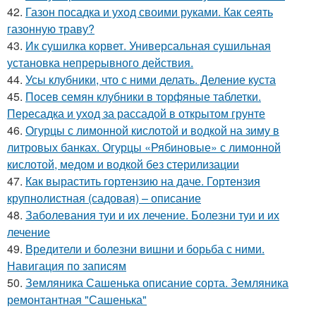
42.
Газон посадка и уход своими руками. Как сеять
газонную траву?
43.
Ик сушилка корвет. Универсальная сушильная
установка непрерывного действия.
44.
Усы клубники, что с ними делать. Деление куста
45.
Посев семян клубники в торфяные таблетки.
Пересадка и уход за рассадой в открытом грунте
46.
Огурцы с лимонной кислотой и водкой на зиму в
литровых банках. Огурцы «Рябиновые» с лимонной
кислотой, медом и водкой без стерилизации
47.
Как вырастить гортензию на даче. Гортензия
крупнолистная (садовая) – описание
48.
Заболевания туи и их лечение. Болезни туи и их
лечение
49.
Вредители и болезни вишни и борьба с ними.
Навигация по записям
50.
Земляника Сашенька описание сорта. Земляника
ремонтантная "Сашенька"