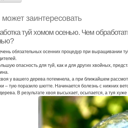
 может заинтересовать
аботка туй хомом осенью. Чем обработать
нью?
ечень обязательных осенних процедур при выращивании туй
дителей.
льшую опасность для туй, как и для других хвойных, предс
ина.
хвоя у вашего дерева потемнела, а при ближайшем рассмот
ки – тую поразило шютте. Начинается болезнь с нижних вет
 дерева. В результате хвоя высыхает, осыпается, а туя хуже