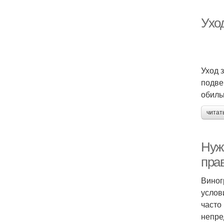
Ухо
Уход 
подве
обиль
читат
Нуж
пра
Виног
услов
часто
непре