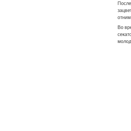
После
зацве
отним
Во вр
секат
молод