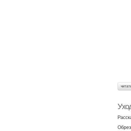
читат
Ухо
Расск
Обрез