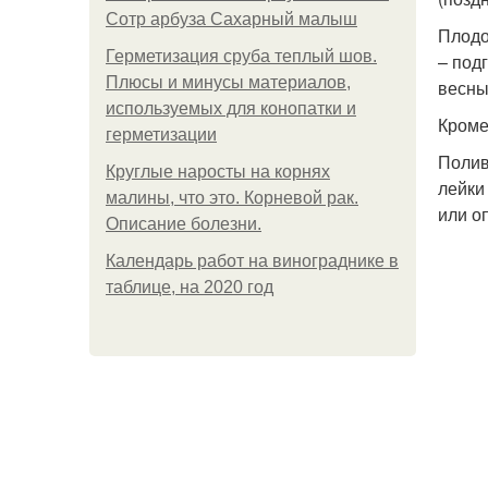
Сотр арбуза Сахарный малыш
Плодо
Герметизация сруба теплый шов.
– под
Плюсы и минусы материалов,
весны
используемых для конопатки и
Кроме
герметизации
Полив
Круглые наросты на корнях
лейки
малины, что это. Корневой рак.
или о
Описание болезни.
Календарь работ на винограднике в
таблице, на 2020 год