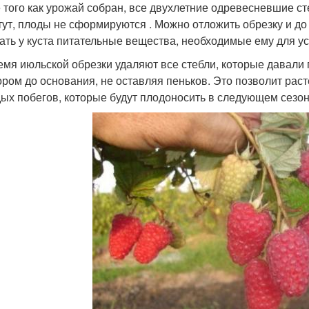
 того как урожай собран, все двухлетние одревесневшие с
тут, плоды не сформируются . Можно отложить обрезку и до 
ать у куста питательные вещества, необходимые ему для у
емя июльской обрезки удаляют все стебли, которые давали
ором до основания, не оставляя пеньков. Это позволит рас
ых побегов, которые будут плодоносить в следующем сезон