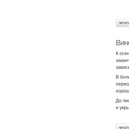
читат
Вино
К осе
закан
завис
В бол
перио
хорош
До ли
и укр
читат