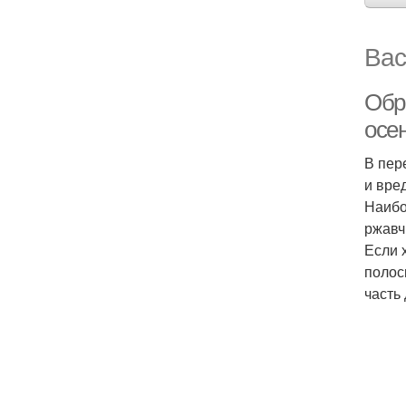
Вас
Обр
осе
В пер
и вре
Наибо
ржавч
Если 
полос
часть