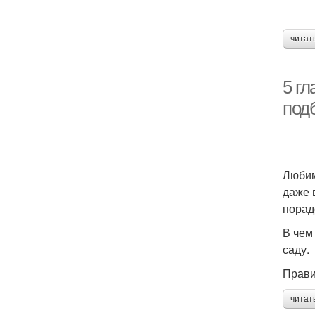
читат
5 г
под
Любим
даже 
порад
В чем
саду.
Прави
читат