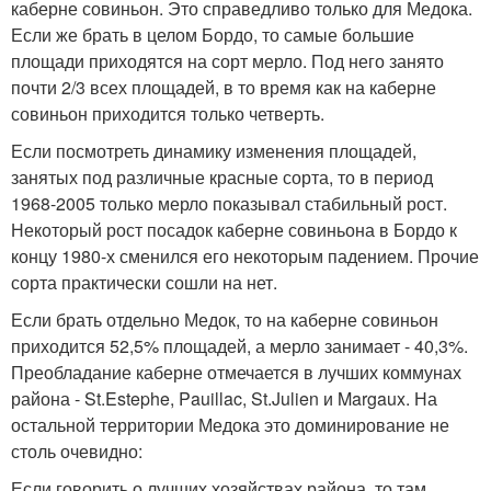
каберне совиньон. Это справедливо только для Медока.
Если же брать в целом Бордо, то самые большие
площади приходятся на сорт мерло. Под него занято
почти 2/3 всех площадей, в то время как на каберне
совиньон приходится только четверть.
Если посмотреть динамику изменения площадей,
занятых под различные красные сорта, то в период
1968-2005 только мерло показывал стабильный рост.
Некоторый рост посадок каберне совиньона в Бордо к
концу 1980-х сменился его некоторым падением. Прочие
сорта практически сошли на нет.
Если брать отдельно Медок, то на каберне совиньон
приходится 52,5% площадей, а мерло занимает - 40,3%.
Преобладание каберне отмечается в лучших коммунах
района - St.Estephe, Pauillac, St.Julien и Margaux. На
остальной территории Медока это доминирование не
столь очевидно:
Если говорить о лучших хозяйствах района, то там