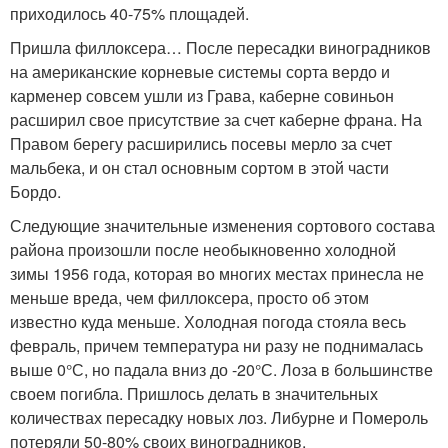
приходилось 40-75% площадей.
Пришла филлоксера… После пересадки виноградников
на американские корневые системы сорта вердо и
карменер совсем ушли из Грава, каберне совиньон
расширил свое присутствие за счет каберне франа. На
Правом берегу расширились посевы мерло за счет
мальбека, и он стал основным сортом в этой части
Бордо.
Следующие значительные изменения сортового состава
района произошли после необыкновенно холодной
зимы 1956 года, которая во многих местах принесла не
меньше вреда, чем филлоксера, просто об этом
известно куда меньше. Холодная погода стояла весь
февраль, причем температура ни разу не поднималась
выше 0°С, но падала вниз до -20°С. Лоза в большинстве
своем погибла. Пришлось делать в значительных
количествах пересадку новых лоз. Либурне и Помероль
потеряли 50-80% своих виноградников.