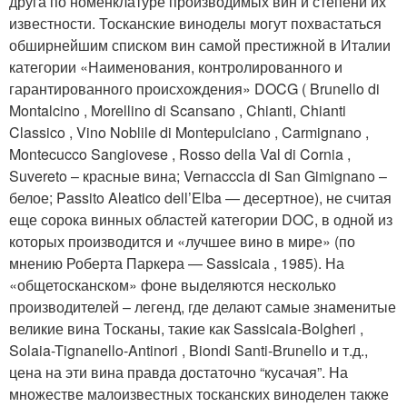
друга по номенклатуре производимых вин и степени их
известности. Тосканские виноделы могут похвастаться
обширнейшим списком вин самой престижной в Италии
категории «Наименования, контролированного и
гарантированного происхождения» DOCG ( Brunello di
Montalcino , Morellino di Scansano , Chianti, Chianti
Classico , Vino Noblile di Montepulciano , Carmignano ,
Montecucco Sangiovese , Rosso della Val di Cornia ,
Suvereto – красные вина; Vernacccia di San Gimignano –
белое; Passito Aleatico dell’Elba — десертное), не считая
еще сорока винных областей категории DOC, в одной из
которых производится и «лучшее вино в мире» (по
мнению Роберта Паркера — Sassicaia , 1985). На
«общетосканском» фоне выделяются несколько
производителей – легенд, где делают самые знаменитые
великие вина Тосканы, такие как Sassicaia-Bolgheri ,
Solaia-Tignanello-Antinori , Biondi Santi-Brunello и т.д.,
цена на эти вина правда достаточно “кусачая”. На
множестве малоизвестных тосканских виноделен также