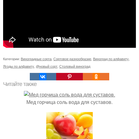
Категории:
Виноградные сорта
,
Сортовое разнообразие
,
Виноград по алфавиту
,
Ягоды по алфавиту
,
@новый сорт
,
Столовый виноград
Читайте также
Мед горчица соль вода для суставов.