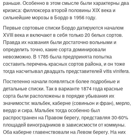
раньше. Особенно в этом смысле были характерны два
кризиса: филлоксера второй половины XIX века и
сильнейшие морозы в Бордо в 1956 году.
Первые сортовые списки Бордо датируются началом
XVIII века и включают в себя только 20 белых сортов.
Правда их названия были достаточно вольными и
определить точно, какие сорта доминировали
невозможно. В 1785 была предпринята попытка
составить перечень красных сортов района, и он тоже
тогда насчитывал двадцать представителей vitis vinifera.
Постепенно начали появляться более подробные и
детальные списки. Так в варианте 1874 года красные
сорта были расположены в порядке убывания их
значимости: мальбек, каберне (совиньон и фран), мерло,
вердо и сира. Мальбек тогда особенно был
распространен на Правом берегу, представляя 30-60%
площадей виноградников в зависисмости от коммуны.
Оба каберне главенствовали на Левом берегу. На них