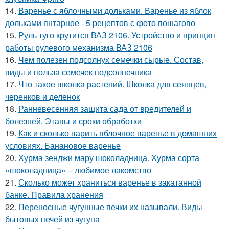
14.
Варенье с яблочными дольками. Варенье из яблок
дольками янтарное - 5 рецептов с фото пошагово
15.
Руль туго крутится ВАЗ 2106. Устройство и принцип
работы рулевого механизма ВАЗ 2106
16.
Чем полезен подсолнух семечки сырые. Состав,
виды и польза семечек подсолнечника
17.
Что такое школка растений. Школка для сеянцев,
черенков и деленок
18.
Ранневесенняя защита сада от вредителей и
болезней. Этапы и сроки обработки
19.
Как и сколько варить яблочное варенье в домашних
условиях. Банановое варенье
20.
Хурма зенджи мару шоколадница. Хурма сорта
«шоколадница» – любимое лакомство
21.
Сколько может храниться варенье в закатанной
банке. Правила хранения
22.
Переносные чугунные печки их называли. Виды
бытовых печей из чугуна