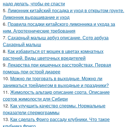
надо делать, чтобы ее спасти
5.
Лимонник китайский посадка и уход в открытом грунте.
Лимонник выращивание и уход
6.
Правила посадки китайского лимонника и ухода за
ним. Агротехнические требования
7.
Сахарный малыш арбуз описание. Сотр арбуза
Сахарный малыш
8.
Как избавиться от мошек в цветах комнатных
растений. Виды цветочных вредителей
9.
Лекарства при кишечных расстройствах. Первая
помощь при острой диарее
10.
Можно ли торговать в выходные. Можно ли
заниматься трейдингом в выходные и праздники?
11.
Жимолость альтаир описание сорта. Описание
сортов жимолости для Сибири
12.
Как улучшить качество спермы. Нормальные
показатели спермограммы
13.
Как сделать Фриго рассаду клубники. Что такое
клубника Фриго