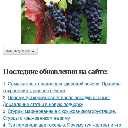
читать дальше →
Последние обновления на сайте:
1.
Семь важных правил для здоровой печени. Правила
сохранения здоровья печени
2.
Почему туя коричневеет после посадки осенью.
Добавление статьи в новую подборку
3.
Огурцы маринованные с крыжовником хрустящие.
Огурцы с крыжовником на зиму
4.
Туи поменяли цвет осенью. Почему туя желтеет и что