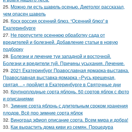
25.
Можно ли есть щавель осенью. Диетолог рассказал,
чем опасен щавель
26.
Коск россия осенний блюз. “Осенний блюз” в
Екатеринбурге
27.
Не пропустите осеннюю обработку сада от
вредителей и болезней. Добавление статьи в новую
подборку
28.
Болезни и лечение туи западной и восточной.
Болезни и вредители туй. Причины усыхания. Лечение.
29.
2021 Екатеринбург Православная ярмарка-выставка.
Православная выставка-ярмарка «Русь крещеная,
святая…» пройдет в Екатеринбурге в Святочные дни
30.
Крупноплодные сорта яблонь. 50 сортов яблок с фото
и описаниями
31.
Зимние сорта яблонь с длительным сроком хранения
плодов. Всё про зимние сорта яблок
32.
Виноград эфиоп описание сорта. Всем мира и добра!
33.
Как вырастить дома киви из семян. Процедура