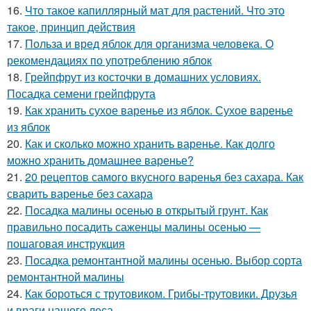
16.
Что такое капиллярный мат для растений. Что это
такое, принцип действия
17.
Польза и вред яблок для организма человека. О
рекомендациях по употреблению яблок
18.
Грейпфрут из косточки в домашних условиях.
Посадка семени грейпфрута
19.
Как хранить сухое варенье из яблок. Сухое варенье
из яблок
20.
Как и сколько можно хранить варенье. Как долго
можно хранить домашнее варенье?
21.
20 рецептов самого вкусного варенья без сахара. Как
сварить варенье без сахара
22.
Посадка малины осенью в открытый грунт. Как
правильно посадить саженцы малины осенью —
пошаговая инструкция
23.
Посадка ремонтантной малины осенью. Выбор сорта
ремонтантной малины
24.
Как бороться с трутовиком. Грибы-трутовики. Друзья
и враги нашего леса.