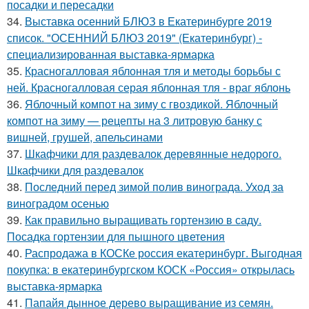
посадки и пересадки
34.
Выставка осенний БЛЮЗ в Екатеринбурге 2019
список. "ОСЕННИЙ БЛЮЗ 2019" (Екатеринбург) -
специализированная выставка-ярмарка
35.
Красногалловая яблонная тля и методы борьбы с
ней. Красногалловая серая яблонная тля - враг яблонь
36.
Яблочный компот на зиму с гвоздикой. Яблочный
компот на зиму — рецепты на 3 литровую банку с
вишней, грушей, апельсинами
37.
Шкафчики для раздевалок деревянные недорого.
Шкафчики для раздевалок
38.
Последний перед зимой полив винограда. Уход за
виноградом осенью
39.
Как правильно выращивать гортензию в саду.
Посадка гортензии для пышного цветения
40.
Распродажа в КОСКе россия екатеринбург. Выгодная
покупка: в екатеринбургском КОСК «Россия» открылась
выставка-ярмарка
41.
Папайя дынное дерево выращивание из семян.