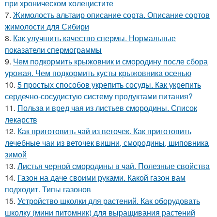
при хроническом холецистите
7.
Жимолость альтаир описание сорта. Описание сортов
жимолости для Сибири
8.
Как улучшить качество спермы. Нормальные
показатели спермограммы
9.
Чем подкормить крыжовник и смородину после сбора
урожая. Чем подкормить кусты крыжовника осенью
10.
5 простых способов укрепить сосуды. Как укрепить
сердечно-сосудистую систему продуктами питания?
11.
Польза и вред чая из листьев смородины. Список
лекарств
12.
Как приготовить чай из веточек. Как приготовить
лечебные чаи из веточек вишни, смородины, шиповника
зимой
13.
Листья черной смородины в чай. Полезные свойства
14.
Газон на даче своими руками. Какой газон вам
подходит. Типы газонов
15.
Устройство школки для растений. Как оборудовать
школку (мини питомник) для выращивания растений