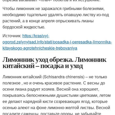
Чтобы лимонник не заражался грибными болезнями,
необходимо тщательно удалять опавшую листву из-под
растений, а в конце апреля опрыскивать лианы
бордоской жидкостью.
Источник:
https://krasivyj-
ogorod.zelynyjsad.info/stati/posadka-i-peresadka-limonnika-
kitayskogo-agrotehnicheskie-trebovaniya
Лимонник уход обрезка. Лимонник
китайский – посадка и уход
Лимонник китайский (Schisandra chinensis) – не только
полезное , но и очень красивое растение. С весны до
осени лиана радует хозяев. Весной она хорошеет,
покрываясь белоснежными душистыми цветками, летом
ее делают нарядной кисти созревающих ягод, которые
осенью алеют на фоне лимонно-желтой листвы. Весной
посадите саженцы, поставьте опоры, не забывайте