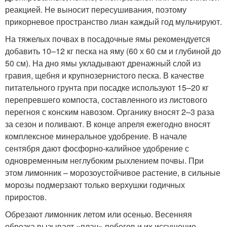
реакцией. Не выносит пересушивания, поэтому
прикорневое пространство лиан каждый год мульчируют.
На тяжелых почвах в посадочные ямы рекомендуется
добавить 10–12 кг песка на яму (60 х 60 см и глубиной до
50 см). На дно ямы укладывают дренажный слой из
гравия, щебня и крупнозернистого песка. В качестве
питательного грунта при посадке используют 15–20 кг
перепревшего компоста, составленного из листового
перегноя с конским навозом. Органику вносят 2–3 раза
за сезон и поливают. В конце апреля ежегодно вносят
комплексное минеральное удобрение. В начале
сентября дают фосфорно-калийное удобрение с
одновременным неглубоким рыхлением почвы. При
этом лимонник – морозоустойчивое растение, в сильные
морозы подмерзают только верхушки годичных
приростов.
Обрезают лимонник летом или осенью. Весенняя
обрезка вызывает «плач» побегов и их иссушение.