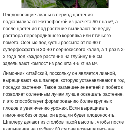
Плодоносящие лианы в период цветения
подкармливают Нитрофоской из расчета 50 г на м², а
после цветения под растение выливают по ведру
раствора перебродившего коровяка или птичьего
помета. Осенью под кусты рассыпают по 60 г
суперфосфата и 30-40 г сернокислого калия, а 1 раз в 2-
3 года под каждое растение на глубину 6-8 см
заделывают компост из расчета 4-5 кг на м².
Лимонник китайский, поскольку он является лианой,
выращивают на шпалере, которую устанавливают в год
посадки растения. Такое размещение ветвей и побегов
позволяет солнечным лучам лучше освещать растение,
и это способствует формированию более крупных
плодов и увеличению урожая. Если выращивать
лимонник без опоры, он вряд ли будет плодоносить.
Шпалеру делают из столбов такой высоты, чтобы после
вкапывания на глубину 60 см они возвышались над