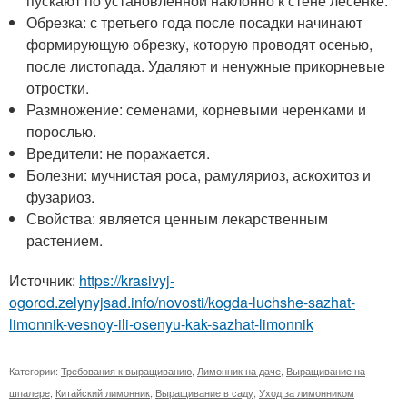
пускают по установленной наклонно к стене лесенке.
Обрезка: с третьего года после посадки начинают
формирующую обрезку, которую проводят осенью,
после листопада. Удаляют и ненужные прикорневые
отростки.
Размножение: семенами, корневыми черенками и
порослью.
Вредители: не поражается.
Болезни: мучнистая роса, рамуляриоз, аскохитоз и
фузариоз.
Свойства: является ценным лекарственным
растением.
Источник:
https://krasivyj-
ogorod.zelynyjsad.info/novosti/kogda-luchshe-sazhat-
limonnik-vesnoy-ili-osenyu-kak-sazhat-limonnik
Категории:
Требования к выращиванию
,
Лимонник на даче
,
Выращивание на
шпалере
,
Китайский лимонник
,
Выращивание в саду
,
Уход за лимонником