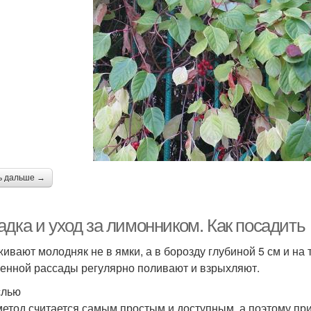
ь дальше →
адка и уход за лимонником. Как посадить
ивают молодняк не в ямки, а в борозду глубиной 5 см и на т
енной рассады регулярно поливают и взрыхляют.
слью
метод считается самым простым и доступным, а поэтому при