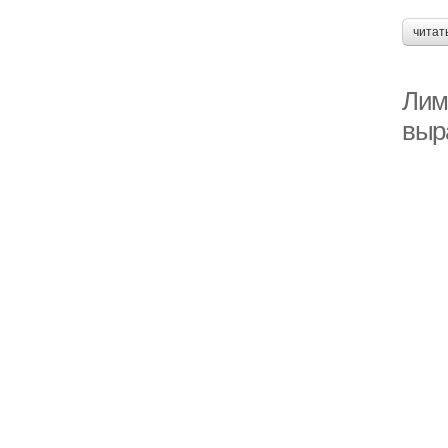
читат
Лим
выр