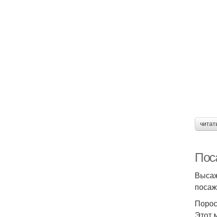
читат
Пос
Высаж
посаж
Поро
Этот 