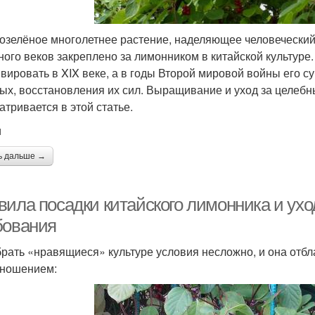
озелёное многолетнее растение, наделяющее человеческий
ного веков закреплено за лимонником в китайской культуре.
ивировать в XIX веке, а в годы Второй мировой войны его 
ых, восстановления их сил. Выращивание и уход за целеб
атривается в этой статье.
и
ь дальше →
вила посадки китайского лимонника и ухо
бования
рать «нравящиеся» культуре условия несложно, и она отбл
ношением: