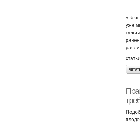
«Вечн
уже м
культ
ранен
рассм
стать
читат
Пра
тре
Подоб
плодо