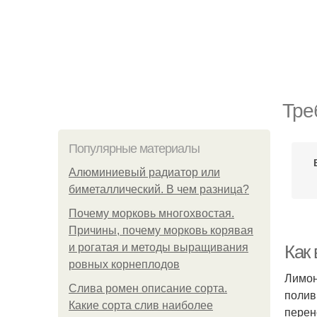
Тре
Популярные материалы
Алюминиевый радиатор или
биметаллический. В чем разница?
Почему морковь многохвостая.
Причины, почему морковь корявая
и рогатая и методы выращивания
Как
ровных корнеплодов
Лимон
Слива ромен описание сорта.
полив
Какие сорта слив наиболее
перен