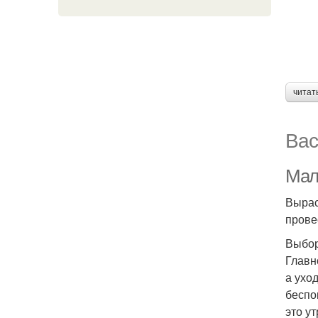
читат
Вас
Мал
Вырас
прове
Выбор
Главн
а ухо
беспо
это у