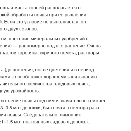
овная масса корней располагается в
бокой обработки почвы при ее рыхлении,
. Если это условие не выполняется, он
ого-двух сезонов.
 см, внесение минеральных удобрений в
ении) — равномерно под все растение. Очень
настои коровяка, куриного помета, растворы
 (до цветения, после цветения и в период
ниями, способствуют хорошему завязыванию
начительного количества плодовых почек,
дную урожайность.
плотнение почвы под ним и значительно снижает
,3–0,5 м
от дорожки, был почти в полтора раза
ния почвы. Следовательно, лимонник
е
1–1,5 м
от постоянных садовых дорожек.