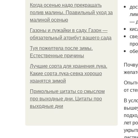
Когда осенью надо прекращать
дос
полив малины. Правильный уход за
лим
малиной осенью
— д
кис
Газоны и лужайки в саду. Газон —
све
обязательный атрибут вашего сада
про
Туя пожелтела после зимы.
обе
Естественные причины
Почву
Лучшие сорта для хранения лука.
желат
Какие сорта лука-севка хорошо
хранятся зимой
Опытн
от ст
Прикольные цитаты со смыслом
про выходные дни. Цитаты про
В усл
выходные дни
вышеу
подхо
лет р
укрыт
листв