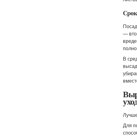
Срок
Посад
— вто
вреде
полно
В сре
высад
убира
вмест
Выр
ухо
Лучше
Для п
спосо