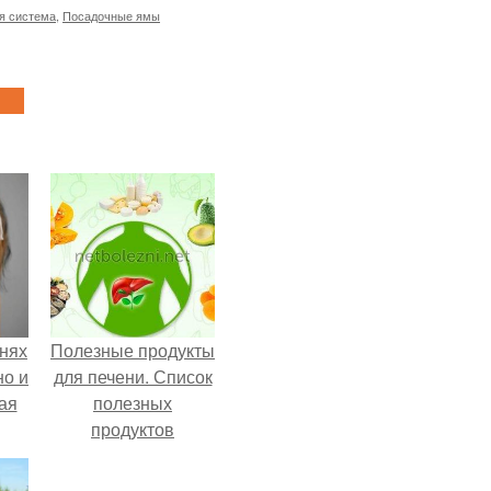
я система
,
Посадочные ямы
знях
Полезные продукты
но и
для печени. Список
кая
полезных
продуктов