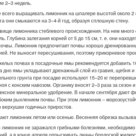
ие 2–3 недель.
 всего выращивать лимонник на шпалере высотой около 2 м
уга они смыкаются на 3–4-й год, образуя сплошную стену.
вище лимонника стеблевого происхождения. На нем много 
ль. Глубина залегания корней от 5 до 15 см, т. е. они нах
почвы. Лимонник предпочитает почвы хорошо дренированные
ией. Не выносит пересушивания, поэтому прикорневое прос
желых почвах в посадочные ямы рекомендуется добавить 10–1
На дно ямы укладывают дренажный слой из гравия, щебня и 
ельного грунта при посадке используют 15–20 кг перепревш
ноя с конским навозом. Органику вносят 2–3 раза за сезон 
ексное минеральное удобрение. В начале сентября дают 
боким рыхлением почвы. При этом лимонник – морозоустой
о верхушки годичных приростов.
ают лимонник летом или осенью. Весенняя обрезка вызывае
 лимонник не заражался грибными болезнями, необходимо 
ний, а в конце апреля опрыскивать лианы бордоской жидкос