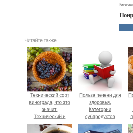
Категори
Понр
Читайте также
Технический сорт
Польза печени для
П
винограда, что это
здоровья.
значит.
Категории
Технический и
субпродуктов
п
столовый виноград.
п
Есть ли разница?