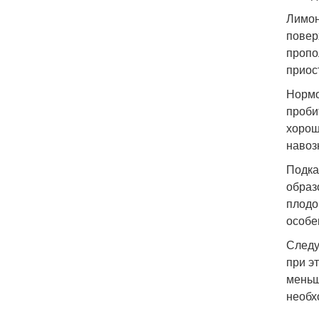
Лимон
повер
пропо
приос
Нормо
проби
хорош
навозн
Подка
образ
плодо
особе
Следу
при э
меньш
необх