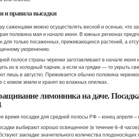
и и правила высадки
ку саженцами можно осуществлять весной и осенью, что за
рая половина мая и начало июня. В южных регионах предпо
н для только посаженных, приживающихся растений, а отсу
ценному укоренению.
дней полосе страны черенки заготавливают в начале июня 
ить их в холодный парник, а если на грядки — то укрыть св
ют лишь в августе). Приживается обычно половина черенко
е с комом земли и хранят во влажных опилках.
ащивание лимонника на даче. Посадк
д
е время посадки для средней полосы РФ – конец апреля – 
осадки выбирают хорошо освещенное (в течение 6–8 часов)
бствуют закладке значительного количества плодоносящих 