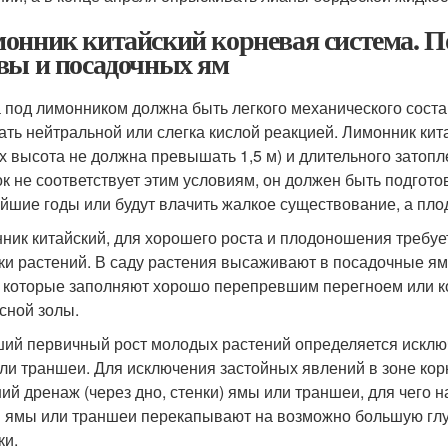
онник китайский корневая система. П
вы и посадочных ям
 под лимонником должна быть легкого механического соста
ать нейтральной или слегка кислой реакцией. Лимонник кит
их высота не должна превышать 1,5 м) и длительного зато
ок не соответствует этим условиям, он должен быть подгото
йшие годы или будут влачить жалкое существование, а плод
ник китайский, для хорошего роста и плодоношения требуе
ки растений. В саду растения высаживают в посадочные ям
, которые заполняют хорошо перепревшим перегноем или 
сной золы.
ий первичный рост молодых растений определяется исклю
ли траншеи. Для исключения застойных явлений в зоне ко
ий дренаж (через дно, стенки) ямы или траншеи, для чего н
я ямы или траншеи перекапывают на возможно большую глуб
ки.