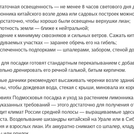
таточная освещенность — не менее 8 часов светового дня д
онника китайского возле дома или садовых построек можно
остаточно, чтобы хорошо были освещены верхушки лиан;
лотность земли — ближе к нейтральной;
дение к минимуму сквозняков и сильных ветров. Сажать ки
дуваемых участках — заранее обречь его на гибель;
спеченность подпорками — шпалерами, забором, стеной дом
 для посадки готовят стандартным перекапыванием с добав
ельно дренировать его речной галькой, битым кирпичом.
ые дачники рекомендуют высаживать черенки возле зданий
ены, чтобы дождевая вода, стекая с крыши, миновала их кор
овиях Подмосковья посадка и уход за растением лимонника
казанных требований — этого достаточно для получения от
дит климат России средней полосы — выращиваемые здесь,
оста. Возделывание шизандры китайской на Урале или в Си
ия и взрослых лиан. Их аккуратно снимают со шпалер, клад
ы или опилок.