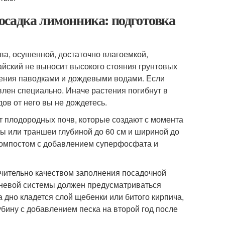
осадка лимонника: подготовка
ва, осушенной, достаточно влагоемкой,
айский не выносит высокого стояния грунтовых
пления паводками и дождевыми водами. Если
влен специально. Иначе растения погибнут в
ов от него вы не дождетесь.
т плодородных почв, которые создают с момента
ы или траншеи глубиной до 60 см и шириной до
компостом с добавлением суперфосфата и
чительно качеством заполнения посадочной
рневой системы должен предусматриваться
а дно кладется слой щебенки или битого кирпича,
ину с добавлением песка на второй год после