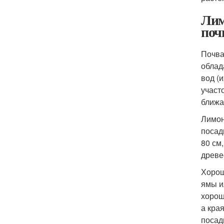
Лим
поч
Почва
облад
вод (
участ
ближа
Лимон
посад
80 см
древе
Хорош
ямы и
хорош
а кра
посад