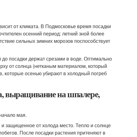
висит от климата. В Подмосковье время посадки
чтителен осенний период: летний зной более
тствие сильных зимних морозов поспособствует
и до посадки держат срезами в воде. Оптимально
ерху от солнца (нетканым материалом, который
в, которые осенью убирают в холодный погреб
а, выращивание на шпалере,
начало мая.
 и защищенное от холода место. Тепло и солнце
побегов. После посадки растения притеняют в