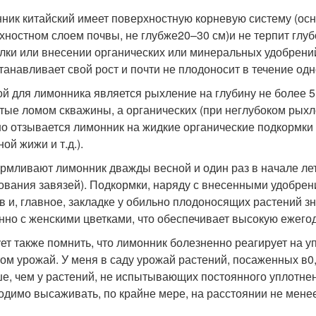
ник китайский имеет поверхностную корневую систему (осн
хностном слоем почвы, не глубже
20–30 см)
и не терпит глу
лки или внесении органических или минеральных удобрений
танавливает свой рост и почти не плодоносит в течение одн
й для лимонника является рыхление на глубину не более 5
тые ломом скважины, а органических (при неглубоком рыхл
о отзывается лимонник на жидкие органические подкормки (
ой жижи и т.д.).
рмливают лимонник дважды весной и один раз в начале лета
ования завязей). Подкормки, наряду с внесенными удобре
в и, главное, закладке у обильно плодоносящих растений з
нно с женскими цветками, что обеспечивает высокую ежего
ет также помнить, что лимонник болезненно реагирует на у
том урожай. У меня в саду урожай растений, посаженных в
0
е, чем у растений, не испытывающих постоянного уплотне
одимо высаживать, по крайне мере, на расстоянии не мене