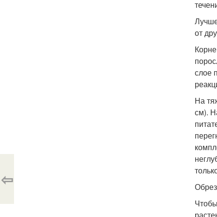
течен
Лучше
от др
Корне
порос
слое 
реакц
На тя
см). 
питат
перег
компл
неглу
тольк
⇦
Обрез
Чтобы
расте