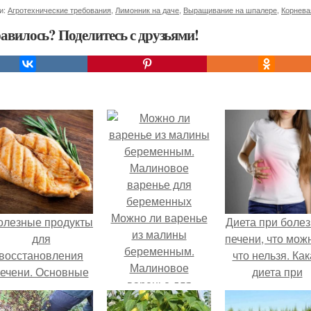
и:
Агротехнические требования
,
Лимонник на даче
,
Выращивание на шпалере
,
Корнева
авилось? Поделитесь с друзьями!
Можно ли варенье
олезные продукты
Диета при боле
из малины
для
печени, что мож
беременным.
восстановления
что нельзя. Ка
Малиновое
ечени. Основные
диета при
варенье для
ринципы питания
заболевании
беременных
при патологиях
печени?