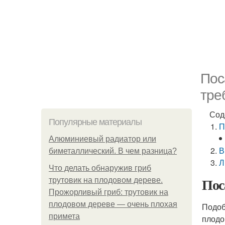
Пос
тре
Сод
Популярные материалы
П
Алюминиевый радиатор или
В
биметаллический. В чем разница?
Л
Что делать обнаружив гриб
Пос
трутовик на плодовом дереве.
Прожорливый гриб: трутовик на
плодовом дереве — очень плохая
Подоб
примета
плодо