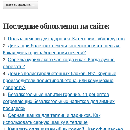
читать дальше →
Последние обновления на сайте:
1.
Польза печени для здоровья. Категории субпродуктов
2.
Диета при болезнях печени, что можно и что нельзя.
Какая диета при заболевании печени?
3.
Обрезка курильского чая когда и как. Когда лучше
обрезать?
4.
Дом из полистиролбетонных блоков. №7. Крупные
производители полистиролбетона, или кому можно
доверять?
5.
Безалкогольные напитки горячие. 11 рецептов
согревающих безалкогольных напитков для зимних
посиделок
6.
Серная шашка для теплиц и парников. Как
использовать серную шашку в теплице
7.
Как взять оплачиваемый выходной.. Как официально