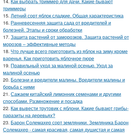
14.
Как выбрать триммер для дачи. Какие бывают
триммеры
15.
Летний сорт яблок сладкие. Общая характеристика
16.
Ранневесенняя защита сада от вредителей и
болезней. Этапы и сроки обработки
17.
Защита растений от заморозков. Защита растений от
морозов – эффективные методы
18.
Что лучше всего приготовить из яблок на зиму кроме
варенья. Как приготовить яблочное пюре
19.
Правильный уход за малиной осенью. Уход за
малиной осенью
20.
Болезни и вредители малины. Вредители малины и
борьба с ними
21.
Сажаем китайский лимонник семенами и другими
способами. Размножение и посадка
22.
Как вывести трутовик с яблони. Какие бывают грибы-
паразиты на деревьях?
23.
Барон Солемахер сорт земляники. Земляника Барон
Солемахер - самая красивая, самая душистая и самая