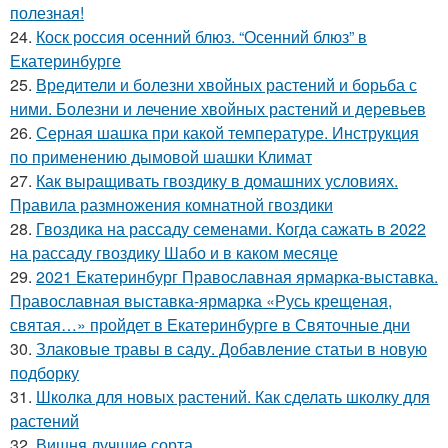
полезная!
24.
Коск россия осенний блюз. “Осенний блюз” в
Екатеринбурге
25.
Вредители и болезни хвойных растений и борьба с
ними. Болезни и лечение хвойных растений и деревьев
26.
Серная шашка при какой температуре. Инструкция
по применению дымовой шашки Климат
27.
Как выращивать гвоздику в домашних условиях.
Правила размножения комнатной гвоздики
28.
Гвоздика на рассаду семенами. Когда сажать в 2022
на рассаду гвоздику Шабо и в каком месяце
29.
2021 Екатеринбург Православная ярмарка-выставка.
Православная выставка-ярмарка «Русь крещеная,
святая…» пройдет в Екатеринбурге в Святочные дни
30.
Злаковые травы в саду. Добавление статьи в новую
подборку
31.
Школка для новых растений. Как сделать школку для
растений
32.
Вишня лучшие сорта.