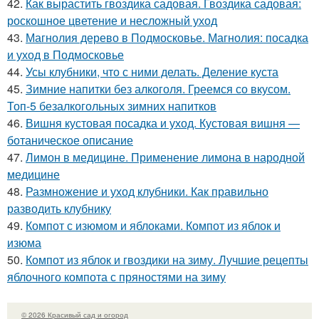
42.
Как вырастить гвоздика садовая. Гвоздика садовая:
роскошное цветение и несложный уход
43.
Магнолия дерево в Подмосковье. Магнолия: посадка
и уход в Подмосковье
44.
Усы клубники, что с ними делать. Деление куста
45.
Зимние напитки без алкоголя. Греемся со вкусом.
Топ-5 безалкогольных зимних напитков
46.
Вишня кустовая посадка и уход. Кустовая вишня —
ботаническое описание
47.
Лимон в медицине. Применение лимона в народной
медицине
48.
Размножение и уход клубники. Как правильно
разводить клубнику
49.
Компот с изюмом и яблоками. Компот из яблок и
изюма
50.
Компот из яблок и гвоздики на зиму. Лучшие рецепты
яблочного компота с пряностями на зиму
© 2026 Красивый сад и огород