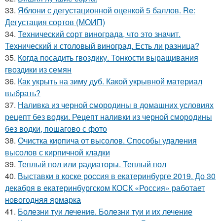
33.
Яблони с дегустационной оценкой 5 баллов. Re:
Дегустация сортов (МОИП)
34.
Технический сорт винограда, что это значит.
Технический и столовый виноград. Есть ли разница?
35.
Когда посадить гвоздику. Тонкости выращивания
гвоздики из семян
36.
Как укрыть на зиму дуб. Какой укрывной материал
выбрать?
37.
Наливка из черной смородины в домашних условиях
рецепт без водки. Рецепт наливки из черной смородины
без водки, пошагово с фото
38.
Очистка кирпича от высолов. Способы удаления
высолов с кирпичной кладки
39.
Теплый пол или радиаторы. Теплый пол
40.
Выставки в коске россия в екатеринбурге 2019. До 30
декабря в екатеринбургском КОСК «Россия» работает
новогодняя ярмарка
41.
Болезни туи лечение. Болезни туи и их лечение