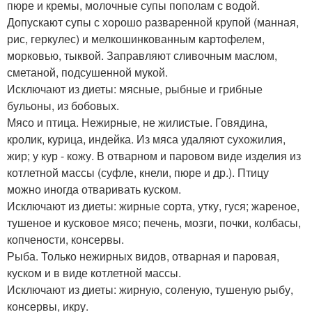
пюре и кремы, молочные супы пополам с водой.
Допускают супы с хорошо разваренной крупой (манная,
рис, геркулес) и мелкошинкованным картофелем,
морковью, тыквой. Заправляют сливочным маслом,
сметаной, подсушенной мукой.
Исключают из диеты: мясные, рыбные и грибные
бульоны, из бобовых.
Мясо и птица. Нежирные, не жилистые. Говядина,
кролик, курица, индейка. Из мяса удаляют сухожилия,
жир; у кур - кожу. В отварном и паровом виде изделия из
котлетной массы (суфле, кнели, пюре и др.). Птицу
можно иногда отваривать куском.
Исключают из диеты: жирные сорта, утку, гуся; жареное,
тушеное и кусковое мясо; печень, мозги, почки, колбасы,
копчености, консервы.
Рыба. Только нежирных видов, отварная и паровая,
куском и в виде котлетной массы.
Исключают из диеты: жирную, соленую, тушеную рыбу,
консервы, икру.