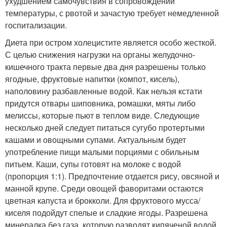
ухудшением самочувствия в сопровождении
температуры, с рвотой и зачастую требует немедленной
госпитализации.
Диета при остром холецистите является особо жесткой.
С целью снижения нагрузки на органы желудочно-
кишечного тракта первые два дня разрешены только
ягодные, фруктовые напитки (компот, кисель),
наполовину разбавленные водой. Как нельзя кстати
придутся отвары шиповника, ромашки, мяты либо
мелиссы, которые пьют в теплом виде. Следующие
несколько дней следует питаться сугубо протертыми
кашами и овощными супами. Актуальным будет
употребление пищи малыми порциями с обильным
питьем. Каши, супы готовят на молоке с водой
(пропорция 1:1). Предпочтение отдается рису, овсяной и
манной крупе. Среди овощей фаворитами остаются
цветная капуста и брокколи. Для фруктового мусса/
киселя подойдут спелые и сладкие ягоды. Разрешена
минералка без газа, которую разводят кипяченой водой.