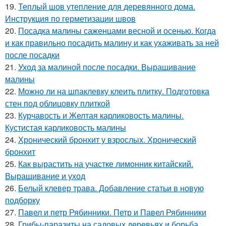
19.
Теплый шов утепление для деревянного дома.
Инструкция по герметизации швов
20.
Посадка малины саженцами весной и осенью. Когда
и как правильно посадить малину и как ухаживать за ней
после посадки
21.
Уход за малиной после посадки. Выращивание
малины
22.
Можно ли на шпаклевку клеить плитку. Подготовка
стен под облицовку плиткой
23.
Курчавость и Желтая карликовость малины.
Кустистая карликовость малины
24.
Хронический бронхит у взрослых. Хронический
бронхит
25.
Как вырастить на участке лимонник китайский.
Выращивание и уход
26.
Белый клевер трава. Добавление статьи в новую
подборку
27.
Павел и петр Рябинники. Петр и Павел Рябинники
28.
Грибы-паразиты на садовых деревьях и борьба..