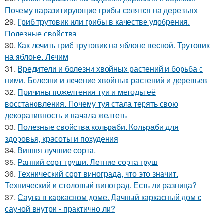
Почему паразитирующие грибы селятся на деревьях
29.
Гриб трутовик или грибы в качестве удобрения.
Полезные свойства
30.
Как лечить гриб трутовик на яблоне весной. Трутовик
на яблоне. Лечим
31.
Вредители и болезни хвойных растений и борьба с
ними. Болезни и лечение хвойных растений и деревьев
32.
Причины пожелтения туи и методы её
восстановления. Почему туя стала терять свою
декоративность и начала желтеть
33.
Полезные свойства кольраби. Кольраби для
здоровья, красоты и похудения
34.
Вишня лучшие сорта.
35.
Ранний сорт груши. Летние сорта груш
36.
Технический сорт винограда, что это значит.
Технический и столовый виноград. Есть ли разница?
37.
Сауна в каркасном доме. Дачный каркасный дом с
сауной внутри - практично ли?