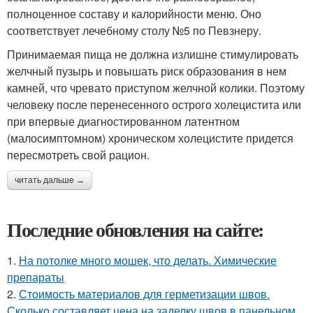
полноценное составу и калорийности меню. Оно
соответствует лечебному столу №5 по Певзнеру.
Принимаемая пища не должна излишне стимулировать
желчный пузырь и повышать риск образования в нем
камней, что чревато приступом желчной колики. Поэтому
человеку после перенесенного острого холецистита или
при впервые диагностированном латентном
(малосимптомном) хроническом холецистите придется
пересмотреть свой рацион.
читать дальше →
Последние обновления на сайте:
1.
На потолке много мошек, что делать. Химические
препараты
2.
Стоимость материалов для герметизации швов.
Сколько составляет цена на заделку швов в панельном