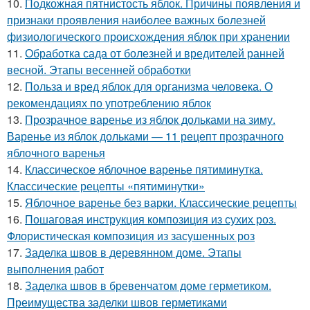
10.
Подкожная пятнистость яблок. Причины появления и
признаки проявления наиболее важных болезней
физиологического происхождения яблок при хранении
11.
Обработка сада от болезней и вредителей ранней
весной. Этапы весенней обработки
12.
Польза и вред яблок для организма человека. О
рекомендациях по употреблению яблок
13.
Прозрачное варенье из яблок дольками на зиму.
Варенье из яблок дольками — 11 рецепт прозрачного
яблочного варенья
14.
Классическое яблочное варенье пятиминутка.
Классические рецепты «пятиминутки»
15.
Яблочное варенье без варки. Классические рецепты
16.
Пошаговая инструкция композиция из сухих роз.
Флористическая композиция из засушенных роз
17.
Заделка швов в деревянном доме. Этапы
выполнения работ
18.
Заделка швов в бревенчатом доме герметиком.
Преимущества заделки швов герметиками