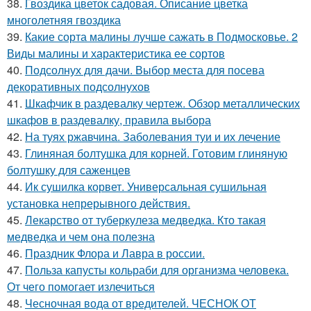
38.
Гвоздика цветок садовая. Описание цветка
многолетняя гвоздика
39.
Какие сорта малины лучше сажать в Подмосковье. 2
Виды малины и характеристика ее сортов
40.
Подсолнух для дачи. Выбор места для посева
декоративных подсолнухов
41.
Шкафчик в раздевалку чертеж. Обзор металлических
шкафов в раздевалку, правила выбора
42.
На туях ржавчина. Заболевания туи и их лечение
43.
Глиняная болтушка для корней. Готовим глиняную
болтушку для саженцев
44.
Ик сушилка корвет. Универсальная сушильная
установка непрерывного действия.
45.
Лекарство от туберкулеза медведка. Кто такая
медведка и чем она полезна
46.
Праздник Флора и Лавра в россии.
47.
Польза капусты кольраби для организма человека.
От чего помогает излечиться
48.
Чесночная вода от вредителей. ЧЕСНОК ОТ