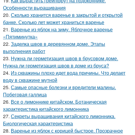
19.
Как вырастить грейпфрут на подоконнике.
Особенности выращивания
20.
Сколько хранится варенье в закрытой и открытой
банке. Сколько лет может храниться варенье
21.
Варенье из яблок на зиму. Яблочное варенье
«Пятиминутка»
22.
Заделка швов в деревянном доме. Этапы
выполнения работ
23.
Нужна ли герметизация швов в брусовом доме.
Нужна ли герметизация швов в доме из бруса?
24.
Из скважины плохо идет вода причины. Что делает
воду в скважине мутной
25.
Самые опасные болезни и вредители малины.
Побеговая галлица
26.
Все о лимоннике китайском. Ботаническая
характеристика китайского лимонника
27.
Секреты выращивания китайского лимонника.
Биологическая характеристика
28.
Варенье из яблок с корицей быстрое. Прозрачное