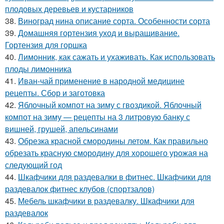
плодовых деревьев и кустарников
38.
Виноград нина описание сорта. Особенности сорта
39.
Домашняя гортензия уход и выращивание.
Гортензия для горшка
40.
Лимонник, как сажать и ухаживать. Как использовать
плоды лимонника
41.
Иван-чай применение в народной медицине
рецепты. Сбор и заготовка
42.
Яблочный компот на зиму с гвоздикой. Яблочный
компот на зиму — рецепты на 3 литровую банку с
вишней, грушей, апельсинами
43.
Обрезка красной смородины летом. Как правильно
обрезать красную смородину для хорошего урожая на
следующий год
44.
Шкафчики для раздевалки в фитнес. Шкафчики для
раздевалок фитнес клубов (спортзалов)
45.
Мебель шкафчики в раздевалку. Шкафчики для
раздевалок