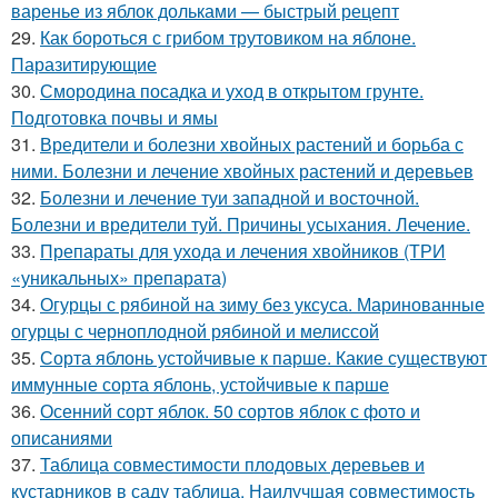
варенье из яблок дольками — быстрый рецепт
29.
Как бороться с грибом трутовиком на яблоне.
Паразитирующие
30.
Смородина посадка и уход в открытом грунте.
Подготовка почвы и ямы
31.
Вредители и болезни хвойных растений и борьба с
ними. Болезни и лечение хвойных растений и деревьев
32.
Болезни и лечение туи западной и восточной.
Болезни и вредители туй. Причины усыхания. Лечение.
33.
Препараты для ухода и лечения хвойников (ТРИ
«уникальных» препарата)
34.
Огурцы с рябиной на зиму без уксуса. Маринованные
огурцы с черноплодной рябиной и мелиссой
35.
Сорта яблонь устойчивые к парше. Какие существуют
иммунные сорта яблонь, устойчивые к парше
36.
Осенний сорт яблок. 50 сортов яблок с фото и
описаниями
37.
Таблица совместимости плодовых деревьев и
кустарников в саду таблица. Наилучшая совместимость