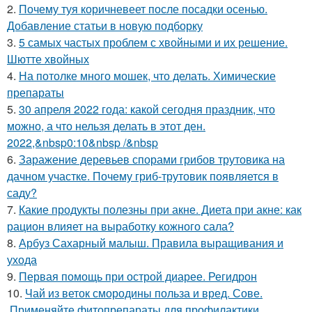
2.
Почему туя коричневеет после посадки осенью.
Добавление статьи в новую подборку
3.
5 самых частых проблем с хвойными и их решение.
Шютте хвойных
4.
На потолке много мошек, что делать. Химические
препараты
5.
30 апреля 2022 года: какой сегодня праздник, что
можно, а что нельзя делать в этот ден.
2022,&nbsp0:10&nbsp /&nbsp
6.
Заражение деревьев спорами грибов трутовика на
дачном участке. Почему гриб-трутовик появляется в
саду?
7.
Какие продукты полезны при акне. Диета при акне: как
рацион влияет на выработку кожного сала?
8.
Арбуз Сахарный малыш. Правила выращивания и
ухода
9.
Первая помощь при острой диарее. Регидрон
10.
Чай из веток смородины польза и вред. Сове.
Применяйте фитопрепараты для профилактики