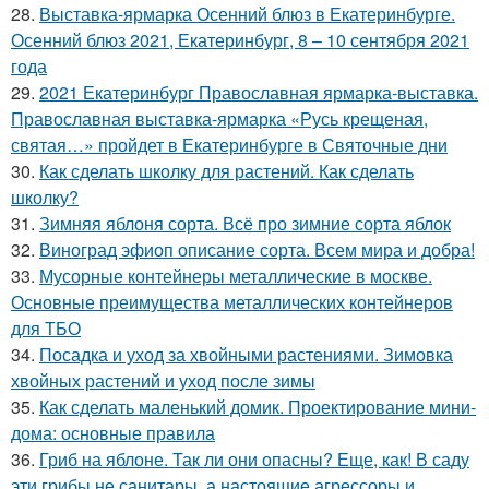
28.
Выставка-ярмарка Осенний блюз в Екатеринбурге.
Осенний блюз 2021, Екатеринбург, 8 – 10 сентября 2021
года
29.
2021 Екатеринбург Православная ярмарка-выставка.
Православная выставка-ярмарка «Русь крещеная,
святая…» пройдет в Екатеринбурге в Святочные дни
30.
Как сделать школку для растений. Как сделать
школку?
31.
Зимняя яблоня сорта. Всё про зимние сорта яблок
32.
Виноград эфиоп описание сорта. Всем мира и добра!
33.
Мусорные контейнеры металлические в москве.
Основные преимущества металлических контейнеров
для ТБО
34.
Посадка и уход за хвойными растениями. Зимовка
хвойных растений и уход после зимы
35.
Как сделать маленький домик. Проектирование мини-
дома: основные правила
36.
Гриб на яблоне. Так ли они опасны? Еще, как! В саду
эти грибы не санитары, а настоящие агрессоры и