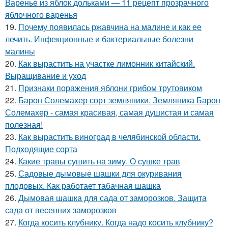
Варенье из яблок дольками — 11 рецепт прозрачного
яблочного варенья
19.
Почему появилась ржавчина на малине и как ее
лечить. Инфекционные и бактериальные болезни
малины
20.
Как вырастить на участке лимонник китайский.
Выращивание и уход
21.
Признаки поражения яблони грибом трутовиком
22.
Барон Солемахер сорт земляники. Земляника Барон
Солемахер - самая красивая, самая душистая и самая
полезная!
23.
Как вырастить виноград в челябинской области.
Подходящие сорта
24.
Какие травы сушить на зиму. О сушке трав
25.
Садовые дымовые шашки для окуривания
плодовых. Как работает табачная шашка
26.
Дымовая шашка для сада от заморозков. Защита
сада от весенних заморозков
27.
Когда косить клубнику. Когда надо косить клубнику?