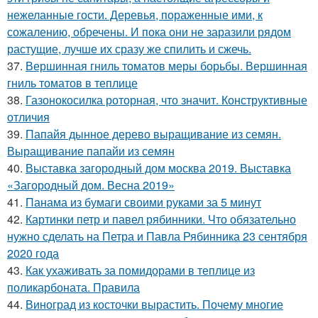
нежеланные гости. Деревья, пораженные ими, к
сожалению, обречены. И пока они не заразили рядом
растущие, лучше их сразу же спилить и сжечь.
37.
Вершинная гниль томатов меры борьбы. Вершинная
гниль томатов в теплице
38.
Газонокосилка роторная, что значит. Конструктивные
отличия
39.
Папайя дынное дерево выращивание из семян.
Выращивание папайи из семян
40.
Выставка загородный дом москва 2019. Выставка
«Загородный дом. Весна 2019»
41.
Панама из бумаги своими руками за 5 минут
42.
Картинки петр и павел рябинники. Что обязательно
нужно сделать на Петра и Павла Рябинника 23 сентября
2020 года
43.
Как ухаживать за помидорами в теплице из
поликарбоната. Правила
44.
Виноград из косточки вырастить. Почему многие