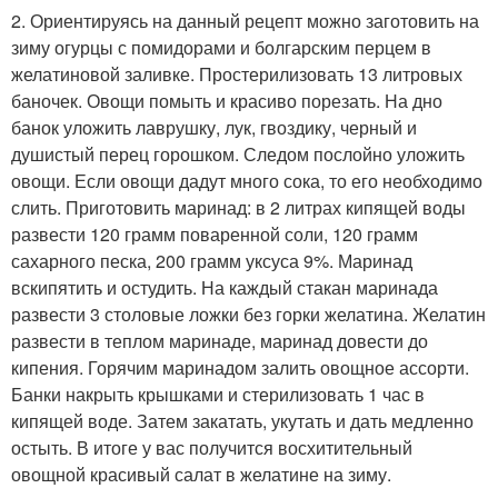
2. Ориентируясь на данный рецепт можно заготовить на
зиму огурцы с помидорами и болгарским перцем в
желатиновой заливке. Простерилизовать 13 литровых
баночек. Овощи помыть и красиво порезать. На дно
банок уложить лаврушку, лук, гвоздику, черный и
душистый перец горошком. Следом послойно уложить
овощи. Если овощи дадут много сока, то его необходимо
слить. Приготовить маринад: в 2 литрах кипящей воды
развести 120 грамм поваренной соли, 120 грамм
сахарного песка, 200 грамм уксуса 9%. Маринад
вскипятить и остудить. На каждый стакан маринада
развести 3 столовые ложки без горки желатина. Желатин
развести в теплом маринаде, маринад довести до
кипения. Горячим маринадом залить овощное ассорти.
Банки накрыть крышками и стерилизовать 1 час в
кипящей воде. Затем закатать, укутать и дать медленно
остыть. В итоге у вас получится восхитительный
овощной красивый салат в желатине на зиму.