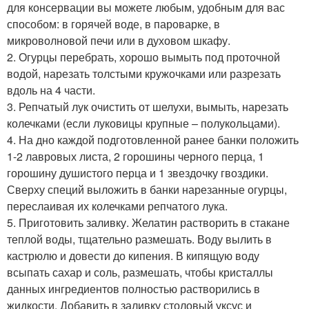
для консервации вы можете любым, удобным для вас
способом: в горячей воде, в пароварке, в
микроволновой печи или в духовом шкафу.
2. Огурцы перебрать, хорошо вымыть под проточной
водой, нарезать толстыми кружочками или разрезать
вдоль на 4 части.
3. Репчатый лук очистить от шелухи, вымыть, нарезать
колечками (если луковицы крупные – полукольцами).
4. На дно каждой подготовленной ранее банки положить
1-2 лавровых листа, 2 горошины черного перца, 1
горошину душистого перца и 1 звездочку гвоздики.
Сверху специй выложить в банки нарезанные огурцы,
переслаивая их колечками репчатого лука.
5. Приготовить заливку. Желатин растворить в стакане
теплой воды, тщательно размешать. Воду вылить в
кастрюлю и довести до кипения. В кипящую воду
всыпать сахар и соль, размешать, чтобы кристаллы
данных ингредиентов полностью растворились в
жидкости. Добавить в заливку столовый уксус и