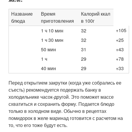
Название
Время
Калорий ккал
блюда
приготовления
в 100г
+105
1 ч 10 мин
32
1 ч 30 мин
32
+25
50 мин
31
+43
1 ч
29
+78
40 мин
29
+33
Перед открытием закрутки (когда уже собрались ее
съесть) рекомендуется подержать банку в
холодильнике часок-другой. Это поможет массе
схватиться и сохранить форму. Подается блюдо
только в холодном виде. Обычно в рецептах
помидорок в желе маринад готовится с расчетом на
то, что его тоже будут есть.