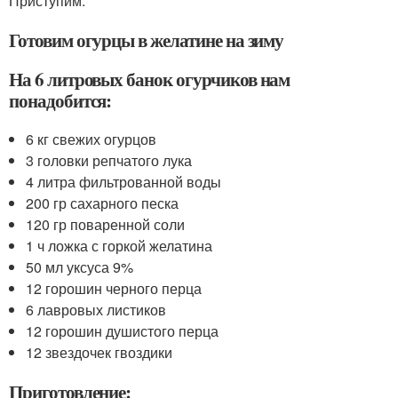
Приступим.
Готовим огурцы в желатине на зиму
На 6 литровых банок огурчиков нам
понадобится:
6 кг свежих огурцов
3 головки репчатого лука
4 литра фильтрованной воды
200 гр сахарного песка
120 гр поваренной соли
1 ч ложка с горкой желатина
50 мл уксуса 9%
12 горошин черного перца
6 лавровых листиков
12 горошин душистого перца
12 звездочек гвоздики
Приготовление: