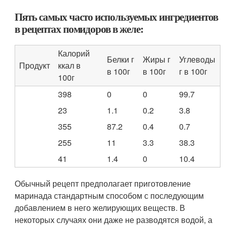
Пять самых часто используемых ингредиентов
в рецептах помидоров в желе:
Калорий
Белки г
Жиры г
Углеводы
Продукт
ккал в
в 100г
в 100г
г в 100г
100г
398
0
0
99.7
23
1.1
0.2
3.8
355
87.2
0.4
0.7
255
11
3.3
38.3
41
1.4
0
10.4
Обычный рецепт предполагает приготовление
маринада стандартным способом с последующим
добавлением в него желирующих веществ. В
некоторых случаях они даже не разводятся водой, а