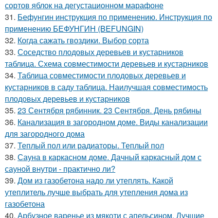
сортов яблок на дегустационном марафоне
31.
Бефунгин инструкция по применению. Инструкция по
применению БЕФУНГИН (BEFUNGIN)
32.
Когда сажать гвоздики. Выбор сорта
33.
Соседство плодовых деревьев и кустарников
таблица. Схема совместимости деревьев и кустарников
34.
Таблица совместимости плодовых деревьев и
кустарников в саду таблица. Наилучшая совместимость
плодовых деревьев и кустарников
35.
23 Сентября рябинник. 23 Сентября. День рябины
36.
Канализация в загородном доме. Виды канализации
для загородного дома
37.
Теплый пол или радиаторы. Теплый пол
38.
Сауна в каркасном доме. Дачный каркасный дом с
сауной внутри - практично ли?
39.
Дом из газобетона надо ли утеплять. Какой
утеплитель лучше выбрать для утепления дома из
газобетона
40.
Арбузное варенье из мякоти с апельсином. Лучшие