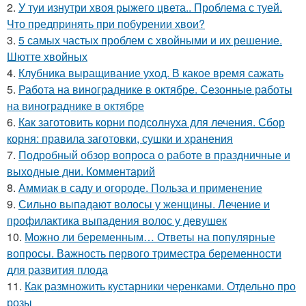
2.
У туи изнутри хвоя рыжего цвета.. Проблема с туей.
Что предпринять при побурении хвои?
3.
5 самых частых проблем с хвойными и их решение.
Шютте хвойных
4.
Клубника выращивание уход. В какое время сажать
5.
Работа на винограднике в октябре. Сезонные работы
на винограднике в октябре
6.
Как заготовить корни подсолнуха для лечения. Сбор
корня: правила заготовки, сушки и хранения
7.
Подробный обзор вопроса о работе в праздничные и
выходные дни. Комментарий
8.
Аммиак в саду и огороде. Польза и применение
9.
Сильно выпадают волосы у женщины. Лечение и
профилактика выпадения волос у девушек
10.
Можно ли беременным… Ответы на популярные
вопросы. Важность первого триместра беременности
для развития плода
11.
Как размножить кустарники черенками. Отдельно про
розы