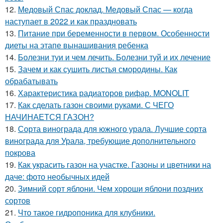
12.
Медовый Спас доклад. Медовый Спас — когда
наступает в 2022 и как праздновать
13.
Питание при беременности в первом. Особенности
диеты на этапе вынашивания ребенка
14.
Болезни туи и чем лечить. Болезни туй и их лечение
15.
Зачем и как сушить листья смородины. Как
обрабатывать
16.
Характеристика радиаторов рифар. MONOLIT
17.
Как сделать газон своими руками. С ЧЕГО
НАЧИНАЕТСЯ ГАЗОН?
18.
Сорта винограда для южного урала. Лучшие сорта
винограда для Урала, требующие дополнительного
покрова
19.
Как украсить газон на участке. Газоны и цветники на
даче: фото необычных идей
20.
Зимний сорт яблони. Чем хороши яблони поздних
сортов
21.
Что такое гидропоника для клубники.