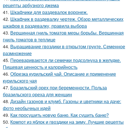
рецепты арбузного джема
41.
Шкафчики для раздевалок воронеж.
42.
Шкафчик в раздевалку чертеж. Обзор металлических
шкафов в раздевалку, правила выбора
43.
Вершинная гниль томатов меры борьбы. Вершинная
гниль томатов в теплице
44.
Выращивание гвоздики в открытом грунте. Семенное
размножение
45.
Перевариваются ли семечки подсолнуха в желудке.
Пищевая ценность и калорийность
46.
Обрезка курильский чай. Описание и применение
курильского чая
47.
Бразильский орех при беременности. Польза
бразильского ореха для женщин
48.
Дизайн газонов и клумб. Газоны и цветники на даче:
фото необычных идей
49.
Как просушить новую баню. Как сушить баню?
50.
Компот из яблок и гвоздики на зиму. Лучшие рецепты