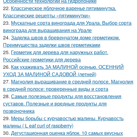
Особенности технологии на гидропонике
22.
Классическое яблочное варенье пятиминутка.
Классические рецепты «пятиминутки»
23.
Мускатные сорта винограда для Урала. Выбор сорта
винограда для выращивания на Урале
24.
Заделка швов в бревенчатом доме герметиком.
Преимущества заделки швов герметиками
25.
Герметик для дерева для наружных работ.
Российские герметики для дерева
26.
Как ухаживать ЗА МАЛИНОЙ осенью. ОСЕННИЙ
УХОД ЗА МАЛИНОЙ САДОВОЙ (летней)
27.
Магнолия выращивание в средней полосе. Магнолия
в средней полосе: проверенные виды и сорта
28.
Самые полезные продукты для восстановления
суставов. Полезные и вредные продукты для
позвоночника
29.
Меры борьбы с курчавостью малины. Курчавость
малины ( L eaf curl of raspberry)
30.
Дегустационная оценка яблок. 10 самых вкусных