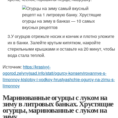
3.У огурцов отрежьте носик и кончик и плотно уложите
их в банки. Залейте крутым кипятком, накройте
стерильными крышками и оставьте на 20 минут, чтобы
вода стала теплой.
Источник:
https://krasivyj-
ogorod.zelynyjsad.info/stati/ogurcy-konservirovannye-s-
limonnoy-kislotoy-i-vodkoy-hrustyashchie-ogurcy-na-zimu-s-
limonnoy
Маринованные огурцы с луком на
зиму в литровых банках. Хрустящие
огурцы, маринованные с луком на
зиму