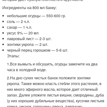
Ингредиенты на 800 мл банку:
небольшие огурцы — 550-600 гр.
соль — 2 ч.л.
сахар — 1 ч.л.
уксус 9% — 20 мл
лавровый лист — 2-3 шт.
зонтики укропа — 2 шт.
черный перец горошком — 5-6 шт.
Этапы:
1.Все вымыть и обсушить, огурцы замочите на два
часа в холодной воде.
2.На дно сухих чистых банок положите зонтики
укропа. Также можно класть стебли этого растения, в
них много эфирного масла, которое дает отличный
запах. Далее уложите листья вишни, смородины, дуба
(у них хорошие дубильные вещества), кусочки листьев
хрена, чеснок, горошины перца, лаврушку.