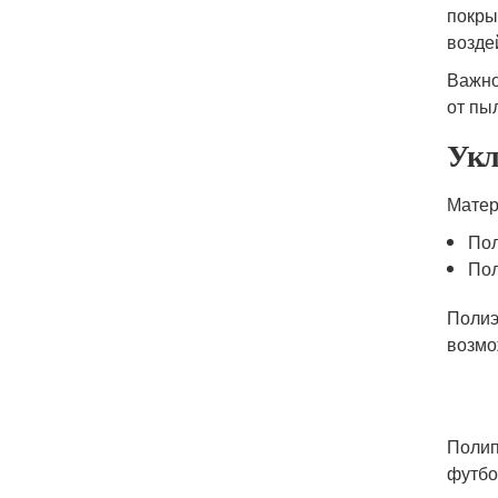
покры
возде
Важно
от пы
Укл
Матер
Пол
Пол
Полиэ
возмо
Полип
футбо