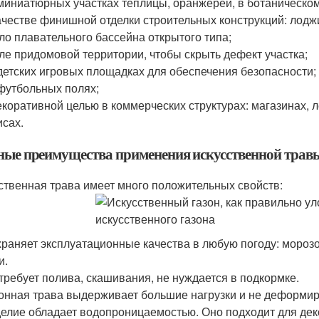
миниатюрных участках теплицы, оранжереи, в ботаническом
ачестве финишной отделки строительных конструкций: лоджи
ло плавательного бассейна открытого типа;
ле придомовой территории, чтобы скрыть дефект участка;
детских игровых площадках для обеспечения безопасности;
футбольных полях;
екоративной целью в коммерческих структурах: магазинах, л
сах.
ные преимущества применения искусственной трав
ственная трава имеет много положительных свойств:
раняет эксплуатационные качества в любую погоду: морозо
и.
требует полива, скашивания, не нуждается в подкормке.
онная трава выдерживает большие нагрузки и не деформируе
елие обладает водопроницаемостью. Оно подходит для деко