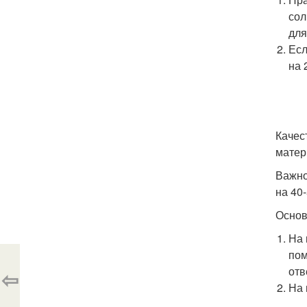
сол
для
Есл
на 
Качес
матер
Важно
на 40-
Основ
На 
пом
отв
⇦
На 