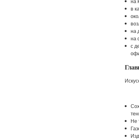
на 
в к
око
воз
на 
на 
с д
офи
Глав
Искус
Сох
тен
Не 
Газ
Изд