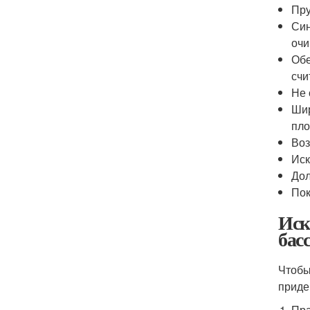
Пру
Син
оч
Обе
счи
Не 
Шир
пло
Воз
Иск
Дол
Пок
Иск
бас
Чтобы
приде
Пра