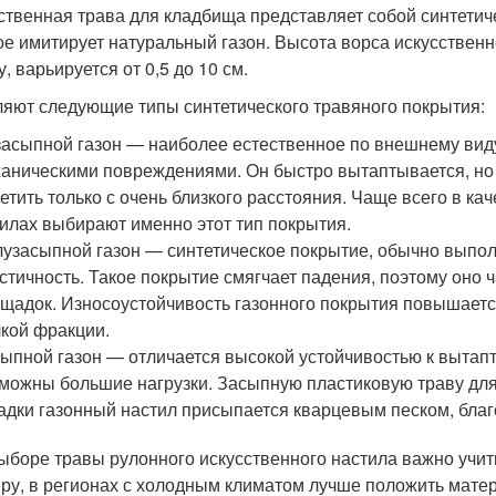
ственная трава для кладбища представляет собой синтетиче
ое имитирует натуральный газон. Высота ворса искусственн
, варьируется от 0,5 до 10 см.
яют следующие типы синтетического травяного покрытия:
асыпной газон — наиболее естественное по внешнему виду
аническими повреждениями. Он быстро вытаптывается, но 
етить только с очень близкого расстояния. Чаще всего в ка
илах выбирают именно этот тип покрытия.
узасыпной газон — синтетическое покрытие, обычно выпол
стичность. Такое покрытие смягчает падения, поэтому оно
щадок. Износоустойчивость газонного покрытия повышает
кой фракции.
ыпной газон — отличается высокой устойчивостью к вытапт
можны большие нагрузки. Засыпную пластиковую траву дл
адки газонный настил присыпается кварцевым песком, благо
ыборе травы рулонного искусственного настила важно учит
ру, в регионах с холодным климатом лучше положить мате