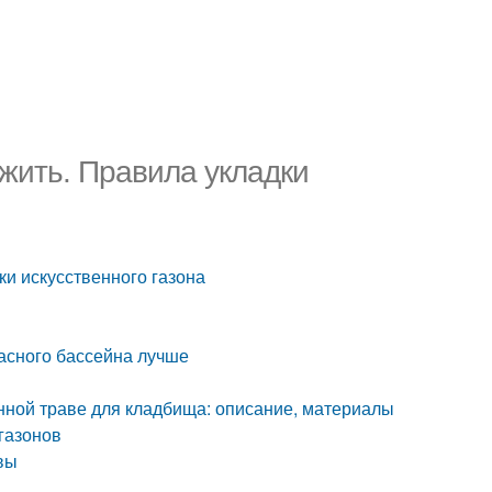
ожить. Правила укладки
ки искусственного газона
касного бассейна лучше
енной траве для кладбища: описание, материалы
газонов
авы