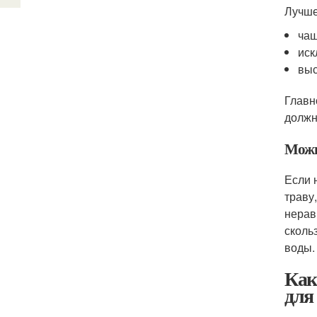
Лучше
чаш
иск
выс
Главн
должн
Можн
Если 
траву
нерав
сколь
воды.
Как
для