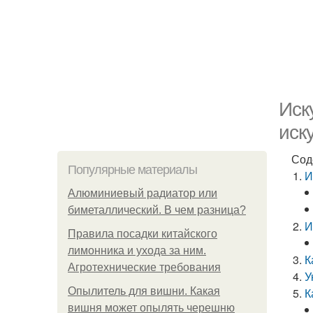
Иск
иск
Сод
Популярные материалы
И
Алюминиевый радиатор или
биметаллический. В чем разница?
И
Правила посадки китайского
лимонника и ухода за ним.
К
Агротехнические требования
У
Опылитель для вишни. Какая
К
вишня может опылять черешню