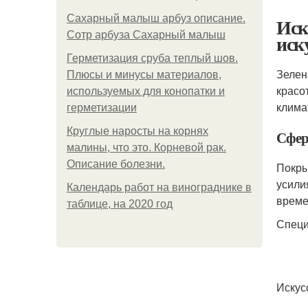
Сахарный малыш арбуз описание.
Иск
Сотр арбуза Сахарный малыш
иск
Герметизация сруба теплый шов.
Зелен
Плюсы и минусы материалов,
красо
используемых для конопатки и
клима
герметизации
Круглые наросты на корнях
Сфер
малины, что это. Корневой рак.
Описание болезни.
Покры
усили
Календарь работ на винограднике в
време
таблице, на 2020 год
Специ
Искус