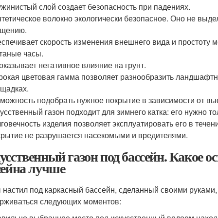
жинистый слой создает безопасность при падениях.
тетическое волокно экологически безопасное. Оно не выде
ищению.
спечивает скорость изменения внешнего вида и простоту м
таные часы.
оказывает негативное влияние на грунт.
окая цветовая гамма позволяет разнообразить ландшафтны
щадках.
можность подобрать нужное покрытие в зависимости от выс
усственный газон подходит для зимнего катка: его нужно т
говечность изделия позволяет эксплуатировать его в течен
рытие не разрушается насекомыми и вредителями.
усственный газон под бассейн. Какое о
сейна лучше
 настил под каркасный бассейн, сделанный своими руками,
рживаться следующих моментов:
вильно выбранное место под искусственный водоем наход