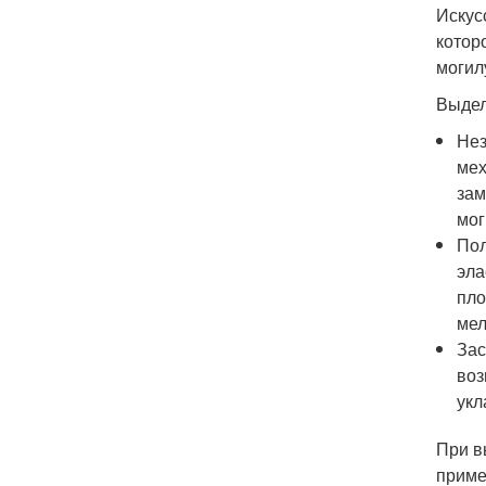
Искус
котор
могилу
Выдел
Нез
мех
зам
мог
Пол
эла
пло
мел
Зас
воз
укл
При в
приме